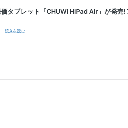
ル廉価タブレット「CHUWI HiPad Air」
CHUWI
 …
続きを読む
か
ら
も
UNISOC
T618
の
パ
ワ
フ
ル
廉
価
タ
ブ
レ
ッ