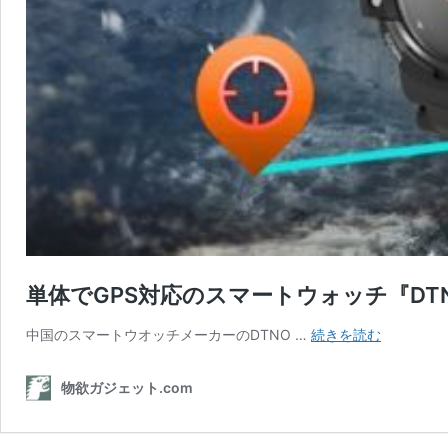
単体でGPS対応のスマートウォッチ『DTNO.
単
中国のスマートウオッチメーカーのDTNO …
続きを読む
体
で
物欲ガジェット.com
GPS
対
応