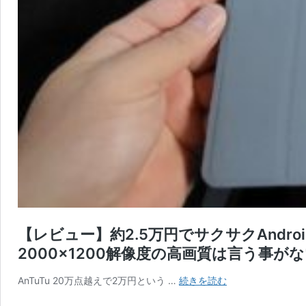
【レビュー】約2.5万円でサクサクAndroid
2000×1200解像度の高画質は言う事が
【レ
AnTuTu 20万点越えで2万円という …
続きを読む
ビ