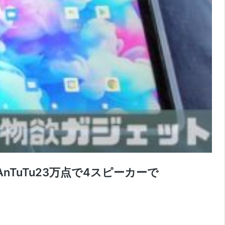
でAnTuTu23万点で4スピーカーで