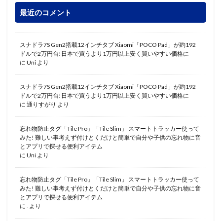
最近のコメント
スナドラ7S Gen2搭載12インチタブ Xiaomi「POCO Pad」が約192
ドルで2万円台!日本で買うより1万円以上安く買いやすい価格に
に
Uni
より
スナドラ7S Gen2搭載12インチタブ Xiaomi「POCO Pad」が約192
ドルで2万円台!日本で買うより1万円以上安く買いやすい価格に
に
通りすがり
より
忘れ物防止タグ「Tile Pro」「Tile Slim」 スマートトラッカー使って
みた! 難しい事考えず付けとくだけと簡単で自分や子供の忘れ物に音
とアプリで探せる便利アイテム
に
Uni
より
忘れ物防止タグ「Tile Pro」「Tile Slim」 スマートトラッカー使って
みた! 難しい事考えず付けとくだけと簡単で自分や子供の忘れ物に音
とアプリで探せる便利アイテム
に
.
より