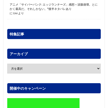
アニメ「サイバーパンク: エッジランナーズ」感想～涙腺崩壊。とに
かく最高だ。それしかない。*後半ネタバレあり
に
Uni
より
特集記事
アーカイブ
開催中のキャンペーン