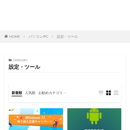
HOME
パソコン/PC
設定・ツール
CATEGORY
設定・ツール
新着順
人気順
お勧めカテゴリ
レビュー
スマートフォン
タブレット
パソコン/PC
旅行記