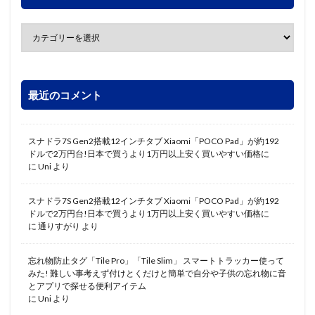
最近のコメント
スナドラ7S Gen2搭載12インチタブ Xiaomi「POCO Pad」が約192
ドルで2万円台!日本で買うより1万円以上安く買いやすい価格に
に
Uni
より
スナドラ7S Gen2搭載12インチタブ Xiaomi「POCO Pad」が約192
ドルで2万円台!日本で買うより1万円以上安く買いやすい価格に
に
通りすがり
より
忘れ物防止タグ「Tile Pro」「Tile Slim」 スマートトラッカー使って
みた! 難しい事考えず付けとくだけと簡単で自分や子供の忘れ物に音
とアプリで探せる便利アイテム
に
Uni
より