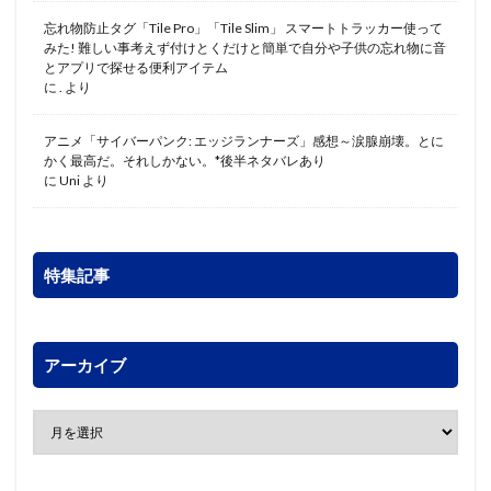
忘れ物防止タグ「Tile Pro」「Tile Slim」 スマートトラッカー使って
みた! 難しい事考えず付けとくだけと簡単で自分や子供の忘れ物に音
とアプリで探せる便利アイテム
に
.
より
アニメ「サイバーパンク: エッジランナーズ」感想～涙腺崩壊。とに
かく最高だ。それしかない。*後半ネタバレあり
に
Uni
より
特集記事
アーカイブ