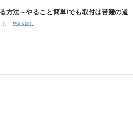
ける方法～やること簡単!でも取付は苦難の道
マ
」に …
続きを読む
ツ
ダ
3(マ
ツ
コ
ネ
2)
に
TV
キ
ッ
ト
取
り
付
け
る