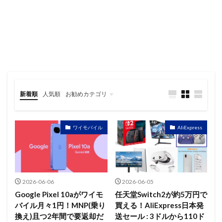
新着順
人気順
お勧めカテゴリ
レビュー
スマートフォン
タブレット
パソコン/PC
旅行記
ワイモバイル
AliExpress
2026-06-06
2026-06-05
Google Pixel 10aがワイモ
任天堂Switch2が約5万円で
バイル月々1円！MNP(乗り
買える！AliExpress日本発
換え)且つ2年間で要返却だ
送セール : 3ドルから110ド