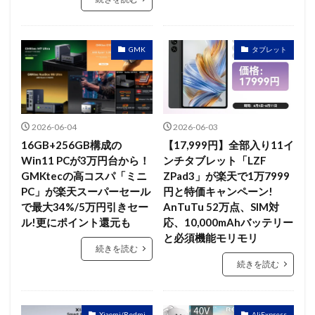
GMK
タブレット
2026-06-04
2026-06-03
16GB+256GB構成の
【17,999円】全部入り11イ
Win11 PCが3万円台から！
ンチタブレット「LZF
GMKtecの高コスパ「ミニ
ZPad3」が楽天で1万7999
PC」が楽天スーパーセール
円と特価キャンペーン!
で最大34%/5万円引きセー
AnTuTu 52万点、SIM対
ル!更にポイント還元も
応、10,000mAhバッテリー
と必須機能モリモリ
続きを読む
続きを読む
Xiaomi/Redmi
AliExpress