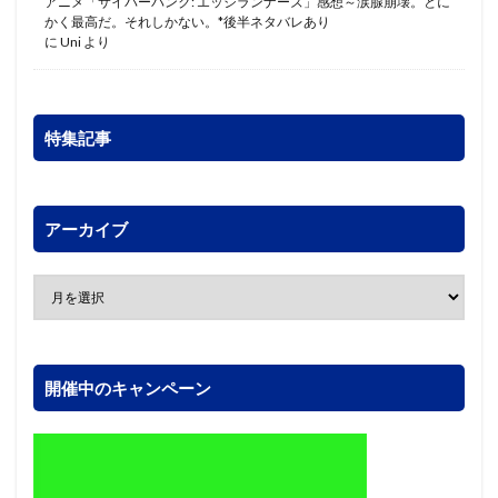
アニメ「サイバーパンク: エッジランナーズ」感想～涙腺崩壊。とに
かく最高だ。それしかない。*後半ネタバレあり
に
Uni
より
特集記事
アーカイブ
開催中のキャンペーン