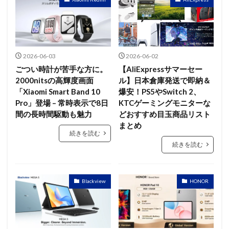
2026-06-03
2026-06-02
ごつい時計が苦手な方に。
【AliExpressサマーセー
2000nitsの高輝度画面
ル】日本倉庫発送で即納＆
「Xiaomi Smart Band 10
爆安！PS5やSwitch 2、
Pro」登場 – 常時表示で8日
KTCゲーミングモニターな
間の長時間駆動も魅力
どおすすめ目玉商品リスト
まとめ
続きを読む
続きを読む
Blackview
HONOR