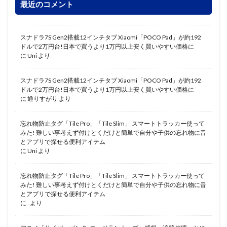
最近のコメント
スナドラ7S Gen2搭載12インチタブ Xiaomi「POCO Pad」が約192
ドルで2万円台!日本で買うより1万円以上安く買いやすい価格に
に
Uni
より
スナドラ7S Gen2搭載12インチタブ Xiaomi「POCO Pad」が約192
ドルで2万円台!日本で買うより1万円以上安く買いやすい価格に
に
通りすがり
より
忘れ物防止タグ「Tile Pro」「Tile Slim」 スマートトラッカー使って
みた! 難しい事考えず付けとくだけと簡単で自分や子供の忘れ物に音
とアプリで探せる便利アイテム
に
Uni
より
忘れ物防止タグ「Tile Pro」「Tile Slim」 スマートトラッカー使って
みた! 難しい事考えず付けとくだけと簡単で自分や子供の忘れ物に音
とアプリで探せる便利アイテム
に
.
より