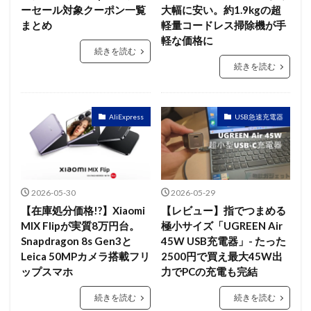
ーセール対象クーポン一覧
大幅に安い。約1.9kgの超
まとめ
軽量コードレス掃除機が手
軽な価格に
続きを読む
続きを読む
AliExpress
USB急速充電器
2026-05-30
2026-05-29
【在庫処分価格!?】Xiaomi
【レビュー】指でつまめる
MIX Flipが実質8万円台。
極小サイズ「UGREEN Air
Snapdragon 8s Gen3と
45W USB充電器」- たった
Leica 50MPカメラ搭載フリ
2500円で買え最大45W出
ップスマホ
力でPCの充電も完結
続きを読む
続きを読む