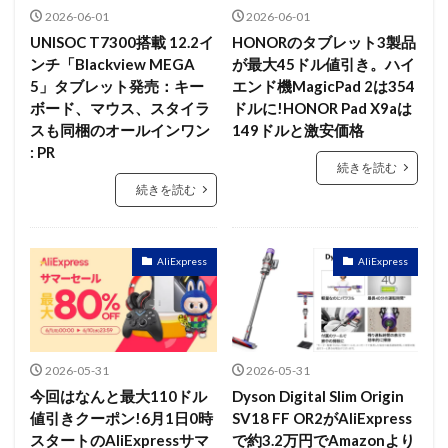
2026-06-01
2026-06-01
UNISOC T7300搭載 12.2イ
HONORのタブレット3製品
ンチ「Blackview MEGA
が最大45ドル値引き。ハイ
5」タブレット発売：キー
エンド機MagicPad 2は354
ボード、マウス、スタイラ
ドルに!HONOR Pad X9aは
スも同梱のオールインワン
149ドルと激安価格
: PR
続きを読む
続きを読む
AliExpress
AliExpress
2026-05-31
2026-05-31
今回はなんと最大110ドル
Dyson Digital Slim Origin
値引きクーポン!6月1日0時
SV18 FF OR2がAliExpress
スタートのAliExpressサマ
で約3.2万円でAmazonより