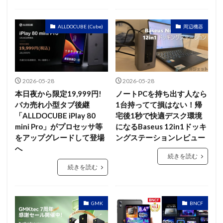
ALLDOCUBE (Cube)
周辺機器
2026-05-28
2026-05-28
本日夜から限定19,999円!
ノートPCを持ち出す人なら
バカ売れ小型タブ後継
1台持ってて損はない！帰
「ALLDOCUBE iPlay 80
宅後1秒で快適デスク環境
mini Pro」がプロセッサ等
になるBaseus 12in1ドッキ
をアップグレードして登場
ングステーションレビュー
へ
続きを読む
続きを読む
GMK
BNCF