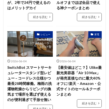
が、2年で24円で使えるの
ルオフまでほぼ全品で使え
はメリットデカイ
る神クーポンまとめ
続きを読む
続きを読む
レビュー
家電
2026-06-04
2026-06-04
SwitchBot スマートサーキ
【最安値はどこ？】Ulike最
ュレータースタンド型レビ
新光美容器「Air 10 Max」
ュー – コードレス仕様かつ
が発売直後なのに最大40%
最長28時間稼働。梅雨の洗
オフに!楽天・Amazon・公
濯物乾燥からリビングの換
式サイトのセール＆クーポ
気まで場所を選ばず使える
ンまとめ
のが便利過ぎて手放せ無い
続きを読む
続きを読む