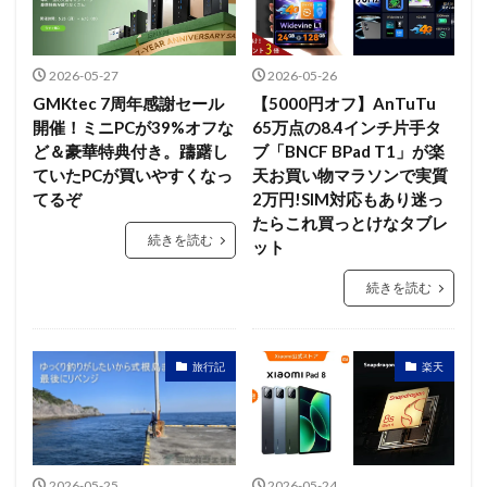
2026-05-27
2026-05-26
GMKtec 7周年感謝セール
【5000円オフ】AnTuTu
開催！ミニPCが39%オフな
65万点の8.4インチ片手タ
ど＆豪華特典付き。躊躇し
ブ「BNCF BPad T1」が楽
ていたPCが買いやすくなっ
天お買い物マラソンで実質
てるぞ
2万円!SIM対応もあり迷っ
たらこれ買っとけなタブレ
続きを読む
ット
続きを読む
旅行記
楽天
2026-05-25
2026-05-24