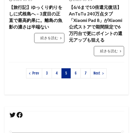
【旅行記】ゆっくり釣りを
【6/6まで10倍還元復活】
しに式根島へ – 3度目の正
AnTuTu 240万点タブ
直で最高釣果に。離島の魚
「Xiaomi Pad 8」がXiaomi
影の濃さは半端ない
公式ストアで期間限定で6
万円台で更にポイントの還
続きを読む
元アップも狙える
続きを読む
Prev
3
4
5
6
7
Next