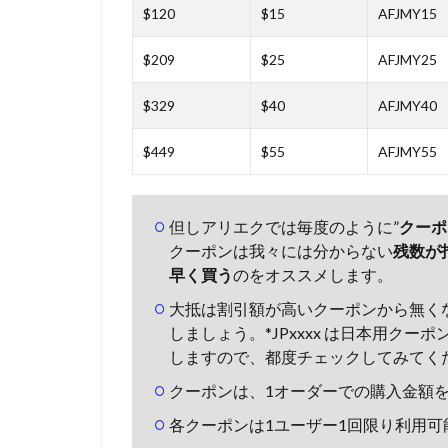
$120
$15
AFJMY15
$209
$25
AFJMY25
$329
$40
AFJMY40
$449
$55
AFJMY55
但しアリエクでは毎度のように”
クーポ
クーポンは我々には分からない
残数が
早く買う
のをオススメします。
大抵は割引額が高いクーポンから無く
しましょう。*JPxxxx は日本用ク
しますので、都度チェックしてみてく
クーポンは、1オーダーでの購入金額
各クーポンは1ユーザー1回限り利用可