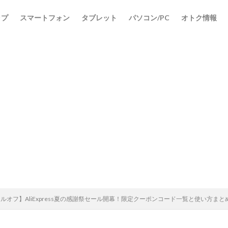
ップ
スマートフォン
タブレット
パソコン/PC
オトク情報
検索
ドルオフ】AliExpress夏の感謝祭セール開幕！限定クーポンコード一覧と使い方まと