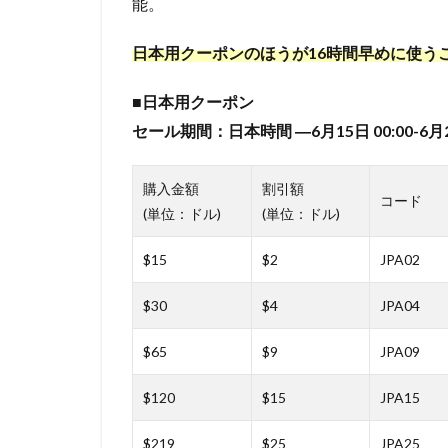
能。
日本用クーポンのほうが16時間早めに使う
■日本用クーポン
セール期間：日本時間
―6月15日 00:00-6月
購入金額
割引額
コード
(単位：ドル)
(単位：ドル)
$15
$2
JPA02
$30
$4
JPA04
$65
$9
JPA09
$120
$15
JPA15
$219
$25
JPA25