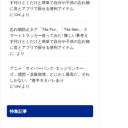
ず付けとくだけと簡単で自分や子供の忘れ物
に音とアプリで探せる便利アイテム
に
Uni
より
忘れ物防止タグ「Tile Pro」「Tile Slim」 ス
マートトラッカー使ってみた! 難しい事考え
ず付けとくだけと簡単で自分や子供の忘れ物
に音とアプリで探せる便利アイテム
に
.
より
アニメ「サイバーパンク: エッジランナー
ズ」感想～涙腺崩壊。とにかく最高だ。それ
しかない。*後半ネタバレあり
に
Uni
より
特集記事