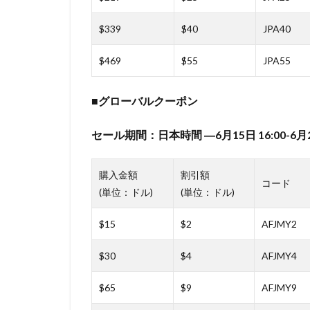
$339
$40
JPA40
$469
$55
JPA55
■グローバルクーポン
セール期間：日本時間
―6月15日 16:00-6月
購入金額
割引額
コード
(単位：ドル)
(単位：ドル)
$15
$2
AFJMY2
$30
$4
AFJMY4
$65
$9
AFJMY9