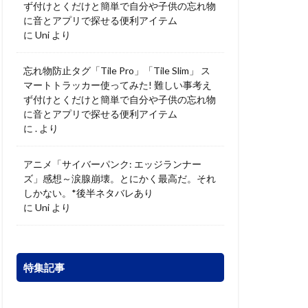
ず付けとくだけと簡単で自分や子供の忘れ物
に音とアプリで探せる便利アイテム
に
Uni
より
忘れ物防止タグ「Tile Pro」「Tile Slim」 ス
マートトラッカー使ってみた! 難しい事考え
ず付けとくだけと簡単で自分や子供の忘れ物
に音とアプリで探せる便利アイテム
に
.
より
アニメ「サイバーパンク: エッジランナー
ズ」感想～涙腺崩壊。とにかく最高だ。それ
しかない。*後半ネタバレあり
に
Uni
より
特集記事