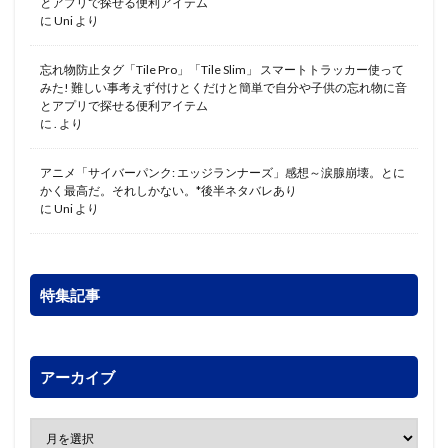
とアプリで探せる便利アイテム
に
Uni
より
忘れ物防止タグ「Tile Pro」「Tile Slim」 スマートトラッカー使って
みた! 難しい事考えず付けとくだけと簡単で自分や子供の忘れ物に音
とアプリで探せる便利アイテム
に
.
より
アニメ「サイバーパンク: エッジランナーズ」感想～涙腺崩壊。とに
かく最高だ。それしかない。*後半ネタバレあり
に
Uni
より
特集記事
アーカイブ