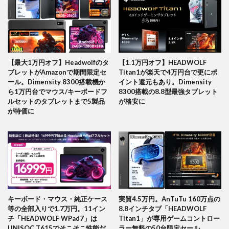
【最大1万円オフ】Headwolfのタ
【1.1万円オフ】HEADWOLF
ブレットがAmazonで期間限定セ
Titan1が楽天で4万円台で更にポ
ール。Dimensity 8300搭載機か
イント還元もあり。Dimensity
ら1万円台でマウス/キーボードフ
8300搭載の8.8型最強タブレット
ルセットのタブレットまで5製品
が格安に
が特価に
キーボード・マウス・純正ケース
実質4.5万円。AnTuTu 160万点の
等の全部入りで1.7万円。11イン
8.8インチタブ「HEADWOLF
チ「HEADWOLF WPad7」は
Titan1」が専用ゲームコントロー
UNISOC T615でそこそこ性能だ
ラー無料の50台限定セール