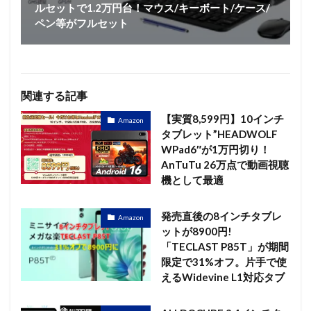
ルセットで1.2万円台！マウス/キーボート/ケース/
ペン等がフルセット
関連する記事
【実質8,599円】10インチ
Amazon
タブレット”HEADWOLF
WPad6″が1万円切り！
AnTuTu 26万点で動画視聴
機として最適
発売直後の8インチタブレ
Amazon
ットが8900円!
「TECLAST P85T」が期間
限定で31%オフ。片手で使
えるWidevine L1対応タブ