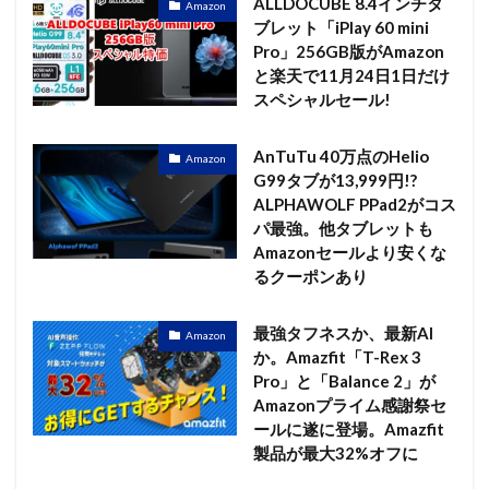
ALLDOCUBE 8.4インチタ
Amazon
ブレット「iPlay 60 mini
Pro」256GB版がAmazon
と楽天で11月24日1日だけ
スペシャルセール!
AnTuTu 40万点のHelio
Amazon
G99タブが13,999円!?
ALPHAWOLF PPad2がコス
パ最強。他タブレットも
Amazonセールより安くな
るクーポンあり
最強タフネスか、最新AI
Amazon
か。Amazfit「T-Rex 3
Pro」と「Balance 2」が
Amazonプライム感謝祭セ
ールに遂に登場。Amazfit
製品が最大32%オフに