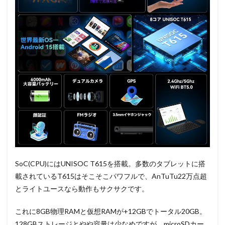
SoC(CPU)にはUNISOC T615を搭載。多数のタブレットに搭
載されているT615はそこそこパワフルで、AnTuTu22万点超
とライトユースなら動作もサクサクです。
これに8GB物理RAMと仮想RAMが+12GBでトータル20GB。
128GBストレージとやや容量は少なめですが、microSDカー