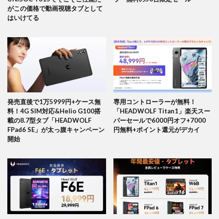
がこの価格で動画視聴タブとして
はいけてる
発売直後で1万5999円+ケース無
専用コントローラーが無料！
料！4G SIM対応&Helio G100搭
「HEADWOLF Titan1」楽天スー
載の8.7型タブ「HEADWOLF
パーセールで6000円オフ+7000
FPad6 SE」が太っ腹キャンペーン
円無料+ポイント還元がデカイ
開始