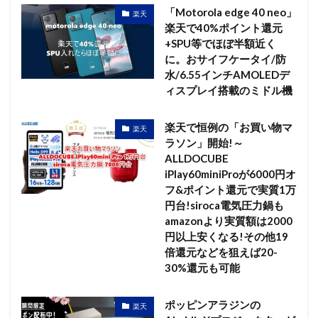
「Motorola edge 40 neo」
楽天
楽天で40%ポイント還元
+SPU等でほぼ半額近く
に。おサイフケータイ/防
水/6.55インチAMOLEDデ
ィスプレイ搭載のミドル機
楽天で恒例の「お買い物マ
楽天
ラソン」開始!～
ALLDOCUBE
iPlay60miniProが6000円オ
フ&ポイント還元で実質1万
円台!siroca電気圧力鍋も
amazonより実質額は2000
円以上安くなる!その他19
倍還元などを狙えば20-
30%還元も可能
ポッピンアラジンの
楽天