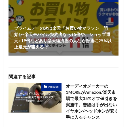
プライムデーの次は楽天「お買い物マラソン」開
始!～楽天モバイル契約者なら+5倍や、ショップ還
元+19倍などあり楽天経済圏の人なら普通に25%以
上還元が狙えるぞ!
関連する記事
オーディオメーカーの
Amazon
1MOREがAmazon/楽天市
場で最大35%オフ値引きを
実施中。普段は手が出ない
イヤホン/ヘッドホンが安く
手に入るチャンス