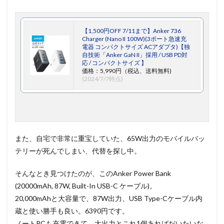
【1,500円OFF 7/11まで】Anker 736
Charger (Nano II 100W)(3ポート急速充
電器 コンパクトサイズ ACアダプタ)【独
自技術「Anker GaN II」採用 / USB PD対
応 / コンパクトサイズ 】
価格：5,990円（税込、送料無料)
(2024/7/7時点)
また、自宅で非常に重宝していた、65W出力のモバイルバッ
テリーが死んでしまい、代替を探し中。
そんなとき見つけたのが、このAnker Power Bank
(20000mAh, 87W, Built-In USB-C ケーブル)。
20,000mAhと大容量で、87W出力、USB Type-Cケーブル内
蔵と使い勝手も良い。6390円です。
ノートPCも充電できて、大出力とこれ1個あればだいたいな