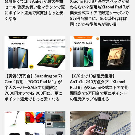
普段高くて迷うAnkerが最大半額
Xiaomi Pad 8と基本スペックが変
セール!楽天お買い物マラソンで更
わらない？型落ちXiaomi Pad 7が
にポイント還元で実質はもっと安
楽天公式ストアで限定クーポンで
くなる
5万円台前半に。SoC以外はほぼ
同じだから型落ちが狙い目
【実質3万円台】Snapdragon 7s
【6/6まで10倍還元復活】
Gen 4採用「POCO Pad M1」が
AnTuTu 240万点タブ「Xiaomi
楽天スーパーSALEで期間限定
Pad 8」がXiaomi公式ストアで期
7000円オフで42,980円に。更に
間限定で6万円台で更にポイント
ポイント還元でもっと安くなる
の還元アップも狙える