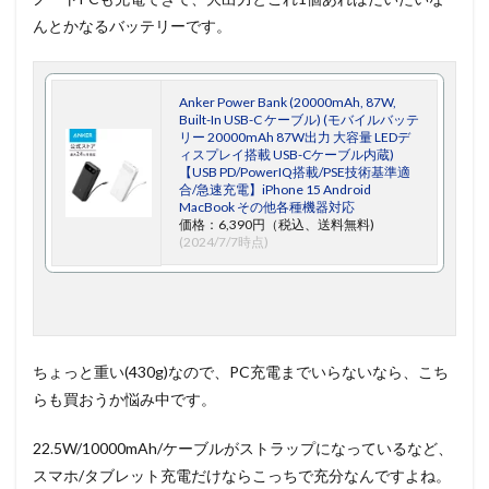
んとかなるバッテリーです。
Anker Power Bank (20000mAh, 87W,
Built-In USB-C ケーブル) (モバイルバッテ
リー 20000mAh 87W出力 大容量 LEDデ
ィスプレイ搭載 USB-Cケーブル内蔵)
【USB PD/PowerIQ搭載/PSE技術基準適
合/急速充電】iPhone 15 Android
MacBook その他各種機器対応
価格：6,390円（税込、送料無料)
(2024/7/7時点)
ちょっと重い(430g)なので、PC充電までいらないなら、こち
らも買おうか悩み中です。
22.5W/10000mAh/ケーブルがストラップになっているなど、
スマホ/タブレット充電だけならこっちで充分なんですよね。