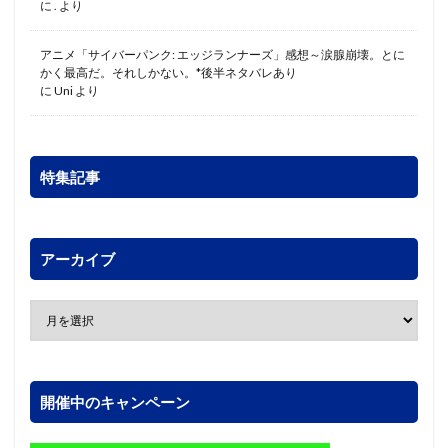
に
.
より
アニメ「サイバーパンク: エッジランナーズ」感想～涙腺崩壊。とに
かく最高だ。それしかない。*後半ネタバレあり
に
Uni
より
特集記事
アーカイブ
開催中のキャンペーン