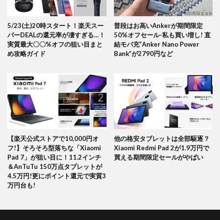
5/23(土)20時スタート！楽天スー
普段はお高いAnkerが期間限定
パーDEALの還元率が凄すぎる…！
50%オフセール-私も買い増し! 直
実質最大〇〇%オフの狙い目まと
結モバ充”Anker Nano Power
め攻略ガイド
Bank”が2790円など
【楽天公式ストアで10,000円オ
他の格安タブレットは全部駆逐？
フ!】そろそろ型落ちな「Xiaomi
Xiaomi Redmi Pad 2が1.9万円で
Pad 7」が狙い目に！11.2インチ
買える期間限定セールがやばい
＆AnTuTu 150万点タブレットが
4.5万円!更にポイント還元で実質3
万円台も!