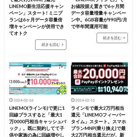
LINEMO新生活応援キャン
お値段据え置きで6ヶ月間
ペーン」スタート! ミニプ
データ容量増量キャンペー
ランは6ヶ月データ容量倍
ン中。6GB容量が990円/月
増キャンペーンが併用でき
で半年間運用可能
てオトク
続きを読む
続きを読む
2024-02-26
2024-02-15
LINEMO(ラインモ)で更に1
ラインモで最大2万円相当
回線プラスすると「最大1
還元「LINEMOフィーバー
万0000円相当キャッシュバ
タイム」スタート。スマホ
ック」。既に契約してて子
プランMNP(乗り換え)で最
供や家族の為に回線増やし
大2万円相当還元だが、新