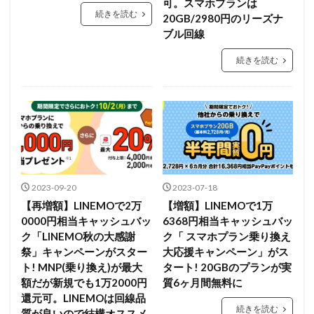
可。スマホプランは
続きを読む
20GB/2980円のリーズナ
ブル回線
続きを読む
2023-09-20
2023-07-18
【再増額】LINEMOで2万
【増額】LINEMOで1万
0000円相当キャッシュバッ
6368円相当キャッシュバッ
ク「LINEMO秋の大感謝
ク「 スマホプラン乗り換え
祭」キャンペーンがスター
大応援キャンペーン」がス
ト! MNP(乗り換え)が最大
タート! 20GBのプランが実
額だが新規でも1万2000円
質6ヶ月間無料に
還元可。LINEMOは回線品
続きを読む
質が良いので結構オススメ