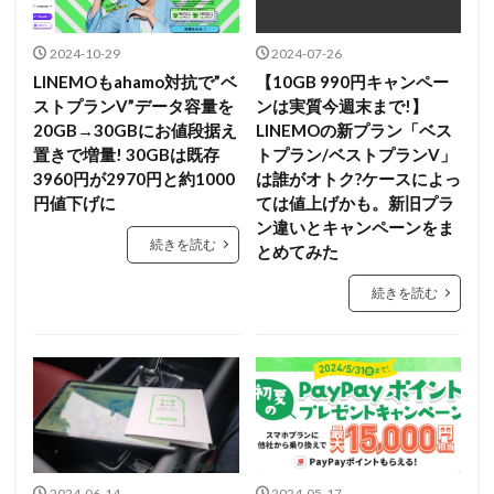
2024-10-29
2024-07-26
LINEMOもahamo対抗で”ベ
【10GB 990円キャンペー
ストプランV”データ容量を
ンは実質今週末まで!】
20GB→30GBにお値段据え
LINEMOの新プラン「ベス
置きで増量! 30GBは既存
トプラン/ベストプランV」
3960円が2970円と約1000
は誰がオトク?ケースによっ
円値下げに
ては値上げかも。新旧プラ
ン違いとキャンペーンをま
続きを読む
とめてみた
続きを読む
2024-06-14
2024-05-17