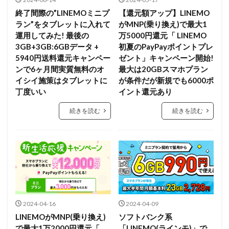
終了間際の”LINEMOミニプ
【還元額アップ】LINEMO
ラン”をタブレットに入れて
がMNP(乗り換え)で最大1
運用してみた! 最後の
万5000円還元「 LINEMO
3GB+3GB:6GBデータ +
初夏のPayPayポイントプレ
5940円送料還元キャンペー
ゼント」キャンペーン開始!
ンで6ヶ月間実質無料のオ
最大は20GBスマホプラン
イシイ施策はタブレットに
が条件だが新規でも6000ポ
丁度いい
イント還元あり
続きを読む
続きを読む
2024-04-16
2024-04-09
LINEMOがMNP(乗り換え)
ソフトバンク系
で最大1万2000円還元「
「LINEMO(ラインモ)」で