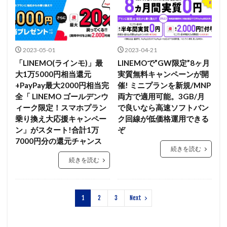
2023-05-01
2023-04-21
「LINEMO(ラインモ)」最
LINEMOで”GW限定”8ヶ月
大1万5000円相当還元
実質無料キャンペーンが開
+PayPay最大2000円相当完
催! ミニプランを新規/MNP
全「 LINEMO ゴールデンウ
両方で適用可能。3GB/月
ィーク限定！スマホプラン
で良いなら高速ソフトバン
乗り換え大応援キャンペー
ク回線が低価格運用できる
ン」がスタート!合計1万
ぞ
7000円分の還元チャンス
続きを読む
続きを読む
1
2
3
Next