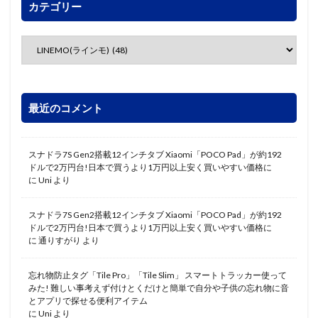
カテゴリー
最近のコメント
スナドラ7S Gen2搭載12インチタブ Xiaomi「POCO Pad」が約192
ドルで2万円台!日本で買うより1万円以上安く買いやすい価格に
に
Uni
より
スナドラ7S Gen2搭載12インチタブ Xiaomi「POCO Pad」が約192
ドルで2万円台!日本で買うより1万円以上安く買いやすい価格に
に
通りすがり
より
忘れ物防止タグ「Tile Pro」「Tile Slim」 スマートトラッカー使って
みた! 難しい事考えず付けとくだけと簡単で自分や子供の忘れ物に音
とアプリで探せる便利アイテム
に
Uni
より