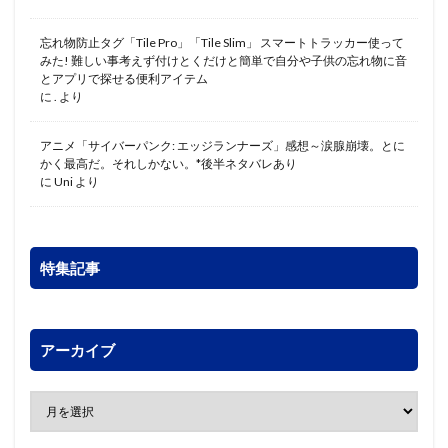
忘れ物防止タグ「Tile Pro」「Tile Slim」 スマートトラッカー使って
みた! 難しい事考えず付けとくだけと簡単で自分や子供の忘れ物に音
とアプリで探せる便利アイテム
に
.
より
アニメ「サイバーパンク: エッジランナーズ」感想～涙腺崩壊。とに
かく最高だ。それしかない。*後半ネタバレあり
に
Uni
より
特集記事
アーカイブ