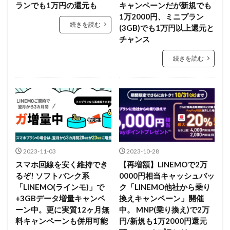
ランでも1万円の還元も
キャンペーンだが新規でも
1万2000円、ミニプラン
続きを読む
(3GB)でも1万円以上還元と
チャンス
続きを読む
2023-11-03
2023-10-28
スマホ回線を安く維持でき
【再増額】LINEMOで2万
るぞ! ソフトバンク系
0000円相当キャッシュバッ
「LINEMO(ラインモ)」で
ク「LINEMO他社から乗り
+3GBデータ増量キャンペ
換えキャンペーン」開催
ーン中。更に実質12ヶ月無
中。 MNP(乗り換え)で2万
料キャンペーンも併用可能
円/新規も1万2000円還元