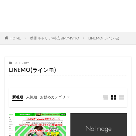
HOME
携帯キャリア/格安SIM/MVNO
LINEMO(ラインモ)
CATEGORY
LINEMO(ラインモ)
新着順
人気順
お勧めカテゴリ
レビュー
スマートフォン
タブレット
パソコン/PC
旅行記