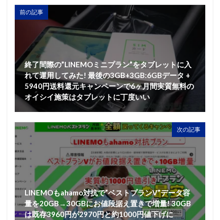
前の記事
終了間際の”LINEMOミニプラン”をタブレットに入
れて運用してみた! 最後の3GB+3GB:6GBデータ +
5940円送料還元キャンペーンで6ヶ月間実質無料の
オイシイ施策はタブレットに丁度いい
次の記事
LINEMOもahamo対抗で”ベストプランV”データ容
量を20GB→30GBにお値段据え置きで増量! 30GB
は既存3960円が2970円と約1000円値下げに