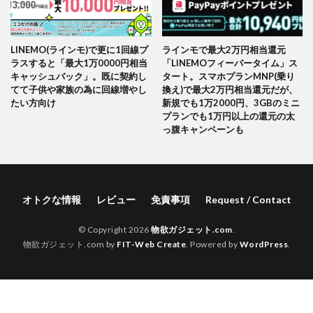
LINEMO(ラインモ)で更に1回線プ
ラインモで最大2万円相当還元
ラスすると「最大1万0000円相当
「LINEMOフィーバータイム」ス
キャッシュバック」。既に契約し
タート。スマホプランMNP(乗り
てて子供や家族の為に回線増やし
換え)で最大2万円相当還元だが、
たい方向け
新規でも1万2000円、3GBのミニ
プランでも1万円以上の還元の太
っ腹キャンペーンも
オトクな情報
レビュー
免責事項
Request / Contact
© Copyright 2026
物欲ガジェット.com
.
物欲ガジェット.com by
FIT-Web Create
. Powered by
WordPress
.