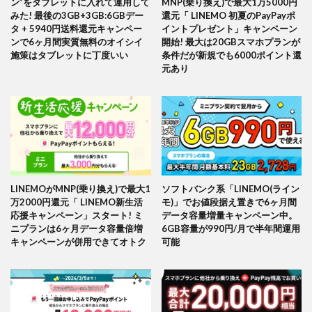
ン”をタブレットに入れて運用して
MNP(乗り換え)で最大1万5000円
みた! 最後の3GB+3GB:6GBデー
還元「 LINEMO 初夏のPayPayポ
タ + 5940円送料還元キャンペー
イントプレゼント」キャンペーン
ンで6ヶ月間実質無料のオイシイ
開始! 最大は20GBスマホプランが
施策はタブレットに丁度いい
条件だが新規でも6000ポイント還
元あり
LINEMOがMNP(乗り換え)で最大1
ソフトバンク系「LINEMO(ライン
万2000円還元「 LINEMO新生活
モ)」でお値段据え置きで6ヶ月間
応援キャンペーン」スタート! ミ
データ容量増量キャンペーン中。
ニプランは6ヶ月データ容量倍増
6GB容量が990円/月で半年間運用
キャンペーンが併用できてオトク
可能