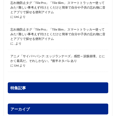
忘れ物防止タグ「Tile Pro」「Tile Slim」 スマートトラッカー使って
みた! 難しい事考えず付けとくだけと簡単で自分や子供の忘れ物に音
とアプリで探せる便利アイテム
に
Uni
より
忘れ物防止タグ「Tile Pro」「Tile Slim」 スマートトラッカー使って
みた! 難しい事考えず付けとくだけと簡単で自分や子供の忘れ物に音
とアプリで探せる便利アイテム
に
.
より
アニメ「サイバーパンク: エッジランナーズ」感想～涙腺崩壊。とに
かく最高だ。それしかない。*後半ネタバレあり
に
Uni
より
特集記事
アーカイブ