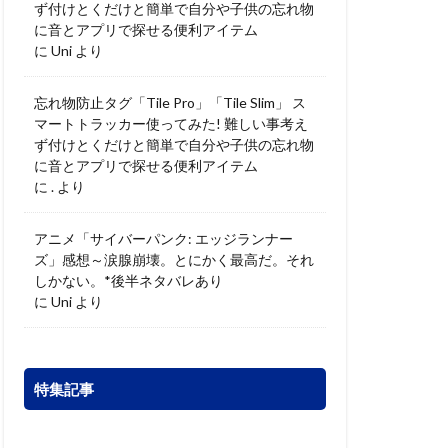
ず付けとくだけと簡単で自分や子供の忘れ物
に音とアプリで探せる便利アイテム
に
Uni
より
忘れ物防止タグ「Tile Pro」「Tile Slim」 ス
マートトラッカー使ってみた! 難しい事考え
ず付けとくだけと簡単で自分や子供の忘れ物
に音とアプリで探せる便利アイテム
に
.
より
アニメ「サイバーパンク: エッジランナー
ズ」感想～涙腺崩壊。とにかく最高だ。それ
しかない。*後半ネタバレあり
に
Uni
より
特集記事