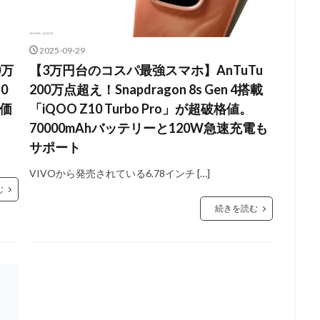
2025-09-29
0万
【3万円台のコスパ最強スマホ】AnTuTu
0
200万点超え！Snapdragon 8s Gen 4搭載
の価
「iQOO Z10 Turbo Pro」が超破格値。
70000mAhバッテリーと120W急速充電も
サポート
VIVOから発売されている6.78インチ […]
む
続きを読む