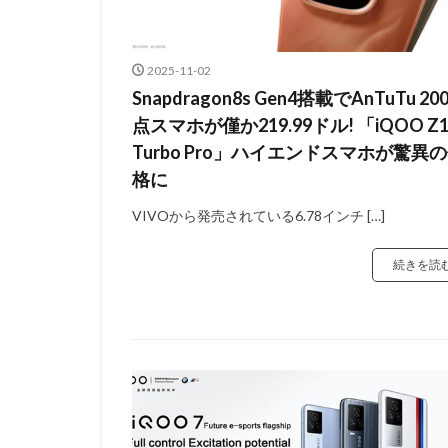
2025-11-02
Snapdragon8s Gen4搭載でAnTuTu 20
点スマホが僅か219.99ドル! 「iQOO Z1
Turbo Pro」ハイエンドスマホが驚異
格に
VIVOから発売されている6.78インチ […]
続きを読