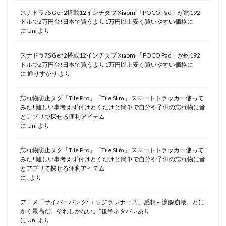
スナドラ7S Gen2搭載12インチタブ Xiaomi「POCO Pad」が約192
ドルで2万円台!日本で買うより1万円以上安く買いやすい価格に
に
Uni
より
スナドラ7S Gen2搭載12インチタブ Xiaomi「POCO Pad」が約192
ドルで2万円台!日本で買うより1万円以上安く買いやすい価格に
に
通りすがり
より
忘れ物防止タグ「Tile Pro」「Tile Slim」 スマートトラッカー使って
みた! 難しい事考えず付けとくだけと簡単で自分や子供の忘れ物に音
とアプリで探せる便利アイテム
に
Uni
より
忘れ物防止タグ「Tile Pro」「Tile Slim」 スマートトラッカー使って
みた! 難しい事考えず付けとくだけと簡単で自分や子供の忘れ物に音
とアプリで探せる便利アイテム
に
.
より
アニメ「サイバーパンク: エッジランナーズ」感想～涙腺崩壊。とに
かく最高だ。それしかない。*後半ネタバレあり
に
Uni
より