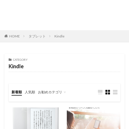
HOME
タブレット
Kindle
CATEGORY
Kindle
新着順
人気順
お勧めカテゴリ
レビュー
スマートフォン
タブレット
パソコン/PC
旅行記