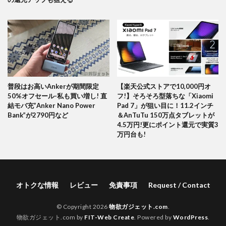
普段はお高いAnkerが期間限定
【楽天公式ストアで10,000円オ
50%オフセール-私も買い増し! 直
フ!】そろそろ型落ちな「Xiaomi
結モバ充”Anker Nano Power
Pad 7」が狙い目に！11.2インチ
Bank”が2790円など
＆AnTuTu 150万点タブレットが
4.5万円!更にポイント還元で実質3
万円台も!
オトクな情報
レビュー
免責事項
Request / Contact
© Copyright 2026
物欲ガジェット.com
.
物欲ガジェット.com by
FIT-Web Create
. Powered by
WordPress
.