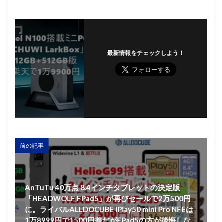
最新情報をチェックしよう！
前の記事
AnTuTu 40万点 8.4インチタブレットの決定版
「HEADWOLF FPad5」が再びセールで2万500円
に。ライバルALLDOCUBE iPlay50 mini Pro NFEは
1万8999円で1500円差だがFPad5の方が後悔しな