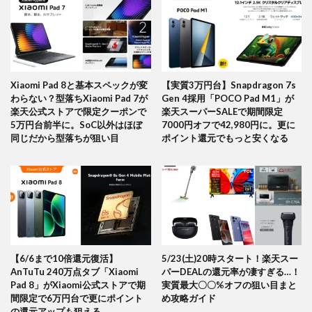
Xiaomi Pad 8と基本スペックが変
【実質3万円台】Snapdragon 7s
わらない？型落ちXiaomi Pad 7が
Gen 4採用「POCO Pad M1」が
楽天公式ストアで限定クーポンで
楽天スーパーSALEで期間限定
5万円台前半に。SoC以外はほぼ
7000円オフで42,980円に。更に
同じだから型落ちが狙い目
ポイント還元でもっと安くなる
【6/6まで10倍還元復活】
5/23(土)20時スタート！楽天スー
AnTuTu 240万点タブ「Xiaomi
パーDEALの還元率が凄すぎる…！
Pad 8」がXiaomi公式ストアで期
実質最大〇〇%オフの狙い目まと
間限定で6万円台で更にポイント
め攻略ガイド
の還元アップも狙える