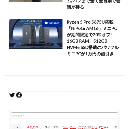
ム/パンまで全て全自動で会
議が捗る
Ryzen 5 Pro 5675U搭載
Amazon
「NiPoGi AM16」ミニPC
が期間限定で20%オフ!
16GB RAM、512GB
NVMe SSD搭載のパワフル
ミニPCが1万円の値引き