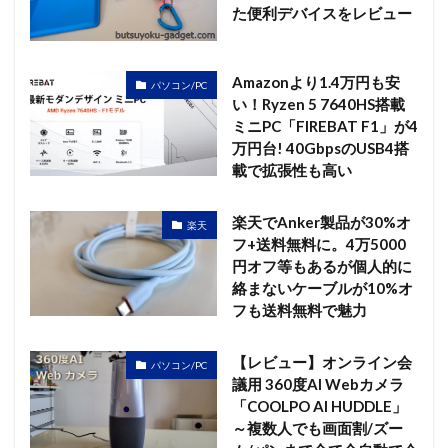
た便利デバイスをレビュー
Amazonより1.4万円も安
パソコン/PC
い！Ryzen 5 7640HS搭載
ミニPC「FIREBAT F1」が4
万円台! 40GbpsのUSB4搭
載で拡張性も高い
楽天でAnker製品が30%オ
楽天
フ+送料無料に。4万5000
円オフ等もあるが個人的に
絡まないケーブルが10%オ
フも送料無料で魅力
【レビュー】オンライン会
パソコン/PC
議用 360度AI Webカメラ
「COOLPO AI HUDDLE」
～複数人でも画面割/ズー