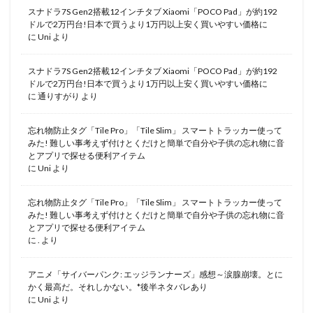
スナドラ7S Gen2搭載12インチタブ Xiaomi「POCO Pad」が約192
ドルで2万円台!日本で買うより1万円以上安く買いやすい価格に
に
Uni
より
スナドラ7S Gen2搭載12インチタブ Xiaomi「POCO Pad」が約192
ドルで2万円台!日本で買うより1万円以上安く買いやすい価格に
に
通りすがり
より
忘れ物防止タグ「Tile Pro」「Tile Slim」 スマートトラッカー使って
みた! 難しい事考えず付けとくだけと簡単で自分や子供の忘れ物に音
とアプリで探せる便利アイテム
に
Uni
より
忘れ物防止タグ「Tile Pro」「Tile Slim」 スマートトラッカー使って
みた! 難しい事考えず付けとくだけと簡単で自分や子供の忘れ物に音
とアプリで探せる便利アイテム
に
.
より
アニメ「サイバーパンク: エッジランナーズ」感想～涙腺崩壊。とに
かく最高だ。それしかない。*後半ネタバレあり
に
Uni
より