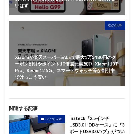
いはず
次の記事
Xiaomiが楽天スーパーSALEで最大1万5480円のク
ーポン割引やポイント10倍還元実施中! Xiaomi 13T
Pro、Redmi12 5G、スマートウォッチ等が割引中
でけっこう安い
関連する記事
Inateck『2.5インチ
パソコン/PC
USB3.0 HDDケース』に『3
ポートUSB3.0ハブ』がつい