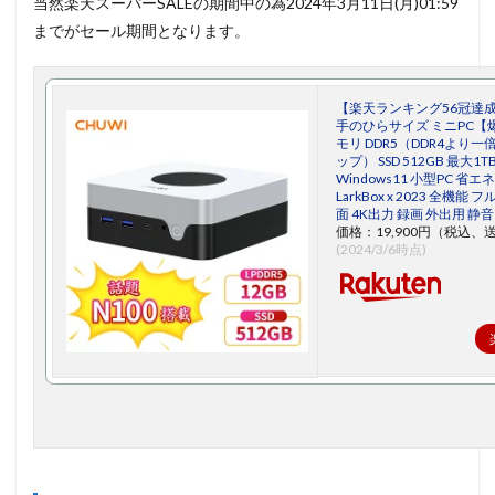
当然楽天スーパーSALEの期間中の為2024年3月11日(月)01:59
までがセール期間となります。
【楽天ランキング56冠達成】in
手のひらサイズ ミニPC【爆速
モリ DDR5（DDR4より
ップ） SSD 512GB 最大
Windows11 小型PC 省エネ
LarkBox x 2023 全機能 フ
面 4K出力 録画 外出用 静音 
価格：19,900円（税込、
(2024/3/6時点)