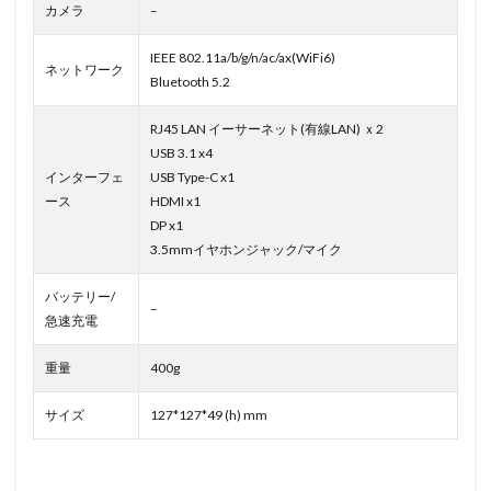
カメラ
–
IEEE 802.11a/b/g/n/ac/ax(WiFi6)
ネットワーク
Bluetooth 5.2
RJ45 LAN イーサーネット(有線LAN) ｘ2
USB 3.1 x4
インターフェ
USB Type-C x1
ース
HDMI x1
DP x1
3.5mmイヤホンジャック/マイク
バッテリー/
–
急速充電
重量
400g
サイズ
127*127*49 (h) mm