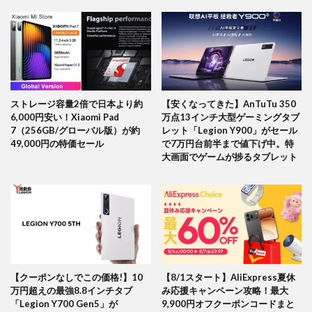
ストレージ容量2倍で日本より約
【安くなってきた】AnTuTu 350
6,000円安い！Xiaomi Pad
万点13インチ大型ゲーミングタブ
7（256GB/グローバル版）が約
レット「Legion Y900」がセール
49,000円の特価セール
で7万円台前半まで値下げ中。特
大画面でゲームが捗るタブレット
【クーポンなしでこの価格!】10
【8/1スタート】AliExpress夏休
万円超えの最強8.8インチタブ
み応援キャンペーン攻略！最大
「Legion Y700 Gen5」が
9,900円オフクーポンコードまと