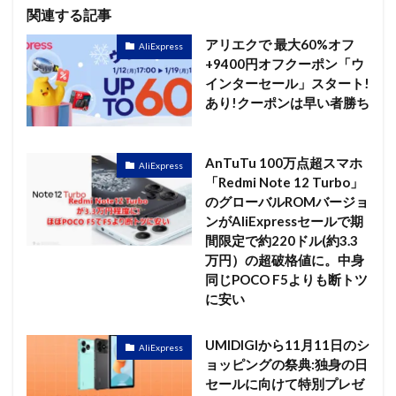
関連する記事
アリエクで 最大60%オフ
AliExpress
+9400円オフクーポン「ウ
インターセール」スタート!
あり!クーポンは早い者勝ち
AnTuTu 100万点超スマホ
AliExpress
「Redmi Note 12 Turbo」
のグローバルROMバージョ
ンがAliExpressセールで期
間限定で約220ドル(約3.3
万円）の超破格値に。中身
同じPOCO F5よりも断トツ
に安い
UMIDIGIから11月11日のシ
AliExpress
ョッピングの祭典:独身の日
セールに向けて特別プレゼ