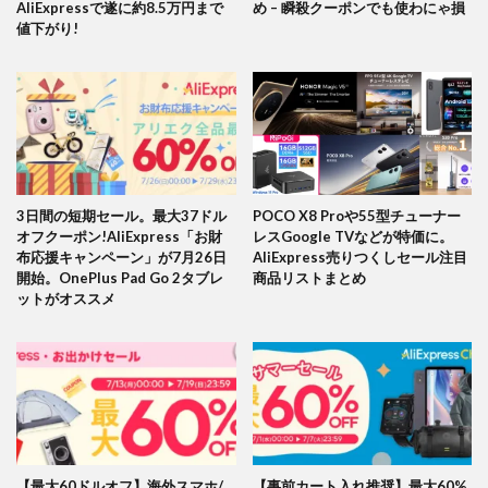
AliExpressで遂に約8.5万円まで
め – 瞬殺クーポンでも使わにゃ損
値下がり!
3日間の短期セール。最大37ドル
POCO X8 Proや55型チューナー
オフクーポン!AliExpress「お財
レスGoogle TVなどが特価に。
布応援キャンペーン」が7月26日
AliExpress売りつくしセール注目
開始。OnePlus Pad Go 2タブレ
商品リストまとめ
ットがオススメ
【最大60ドルオフ】海外スマホ/
【事前カート入れ推奨】最大60%