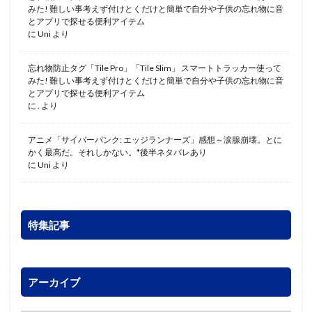
みた! 難しい事考えず付けとくだけと簡単で自分や子供の忘れ物に音
とアプリで探せる便利アイテム
に
Uni
より
忘れ物防止タグ「Tile Pro」「Tile Slim」 スマートトラッカー使って
みた! 難しい事考えず付けとくだけと簡単で自分や子供の忘れ物に音
とアプリで探せる便利アイテム
に
.
より
アニメ「サイバーパンク: エッジランナーズ」感想～涙腺崩壊。とに
かく最高だ。それしかない。*後半ネタバレあり
に
Uni
より
特集記事
アーカイブ