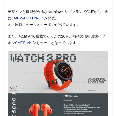
デザインと機能が秀逸なNothingのサブブランドCMFから、遂
に
CMF WATCH PRO 3
が発売。
と、同時にセールとクーポンが出ています。
また、42dB ANC搭載でたったの20ドル前半の価格破壊イヤ
ホン
CMF Buds 2a
もセールとなっています。