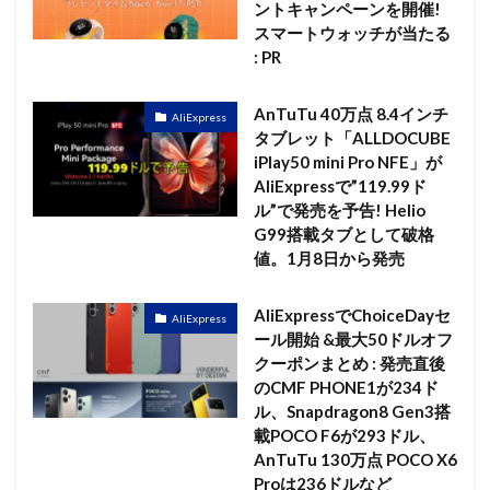
ントキャンペーンを開催!
スマートウォッチが当たる
: PR
AnTuTu 40万点 8.4インチ
AliExpress
タブレット「ALLDOCUBE
iPlay50 mini Pro NFE」が
AliExpressで”119.99ド
ル”で発売を予告! Helio
G99搭載タブとして破格
値。1月8日から発売
AliExpressでChoiceDayセ
AliExpress
ール開始 &最大50ドルオフ
クーポンまとめ : 発売直後
のCMF PHONE1が234ド
ル、Snapdragon8 Gen3搭
載POCO F6が293ドル、
AnTuTu 130万点 POCO X6
Proは236ドルなど