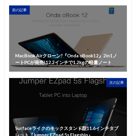
前の記事
MacBook Airクローン?『Onda oBook12』2in1ノ
ートPCが発売!12.2インチで1.2kgの軽量ノート
次の記事
Surfaceライクのキックスタンド型11.6インチタブ
レット『Jumper EZpad 5s Flagship』