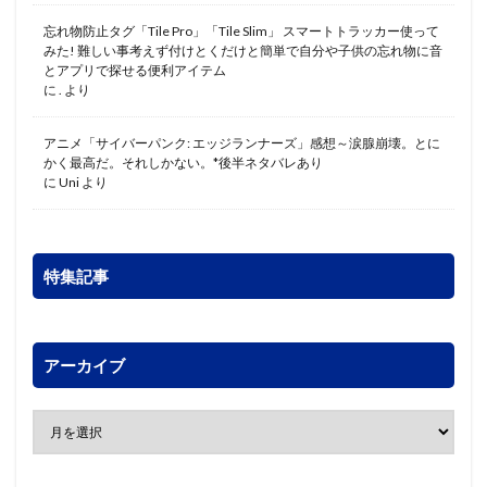
忘れ物防止タグ「Tile Pro」「Tile Slim」 スマートトラッカー使って
みた! 難しい事考えず付けとくだけと簡単で自分や子供の忘れ物に音
とアプリで探せる便利アイテム
に
.
より
アニメ「サイバーパンク: エッジランナーズ」感想～涙腺崩壊。とに
かく最高だ。それしかない。*後半ネタバレあり
に
Uni
より
特集記事
アーカイブ