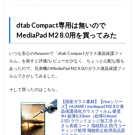
dtab Compact専用は無いので
MediaPad M2 8.0用を買ってみた
いつも安心のAmazonで「dtab Compactガラス液晶保護フィ
ルム」を探すと評価/レビューが少なく、ちょっと心配な面も
あったので、兄弟機のMediaPad M2 8.0のガラス液晶保護フィ
ルムでさがしてみました。
そして買ったのはこちら。
【国産ガラス素材】【riseシリー
ズ】HUAWEI mediapad M2 8.0 液
晶保護強化ガラスフィルム 硬度
9H 超薄0.33mm（総厚0.4mm)
2.5D ラウンドエッジ加工済 さら
さら表面コート 指紋防止 防汚コー
ティング処理 飛散防止処理高品質