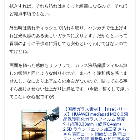
拭きすれば、それら汚れはさくっと綺麗になるので、それほ
ど減点事項でもない。
外出時は濡れティッシュで汚れを取り、ハンカチで仕上げす
れば光沢感のある美しいガラスに戻ります。だからといって
冒頭のように子供達に貸しても安心というわけではないので
すけどね。
画面を触った感触もサラサラで、ガラス液晶保護フィルム無
しの状態と同じような触り心地で、まったく違和感を感じま
せんし、なにより上下左右の余白がないので、貼ってある事
すら感じさせない仕上がりは満足です。(今後、暫くして浮い
てこないか心配ですが)
【国産ガラス素材】【riseシリー
ズ】HUAWEI mediapad M2 8.0 液
晶保護強化ガラスフィルム 硬度
9H 超薄0.33mm（総厚0.4mm)
2.5D ラウンドエッジ加工済 さら
さら表面コート 指紋防止 防汚コー
ティング処理 飛散防止処理高品質