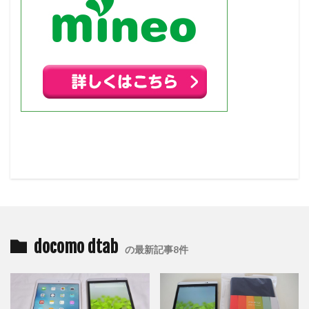
docomo dtab
の最新記事8件