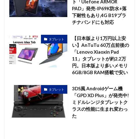
ト「Ulefone ARMOR
PAD」発売-IP69K防水+落
下耐性もあり,4G B19プラ
チナバンドにも対応
【日本版より1万円以上安
タブレット
い】AnTuTu 60万点前後の
「Lenovo Xiaoxin Pad
11」タブレットが約2.2万
円。日本版より多いメモリ
6GB/8GB RAM搭載で安い
3DS風 Androidゲーム機
タブレット
「GPD XD Plus」が発売中!
ミドルレンジタブレットク
ラスの性能に生まれ変わっ
た