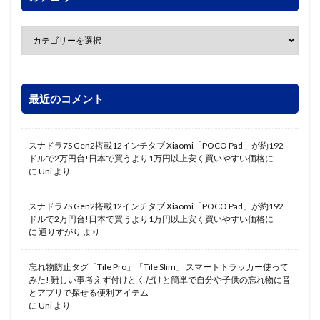
最近のコメント
スナドラ7S Gen2搭載12インチタブ Xiaomi「POCO Pad」が約192
ドルで2万円台!日本で買うより1万円以上安く買いやすい価格に
に
Uni
より
スナドラ7S Gen2搭載12インチタブ Xiaomi「POCO Pad」が約192
ドルで2万円台!日本で買うより1万円以上安く買いやすい価格に
に
通りすがり
より
忘れ物防止タグ「Tile Pro」「Tile Slim」 スマートトラッカー使って
みた! 難しい事考えず付けとくだけと簡単で自分や子供の忘れ物に音
とアプリで探せる便利アイテム
に
Uni
より