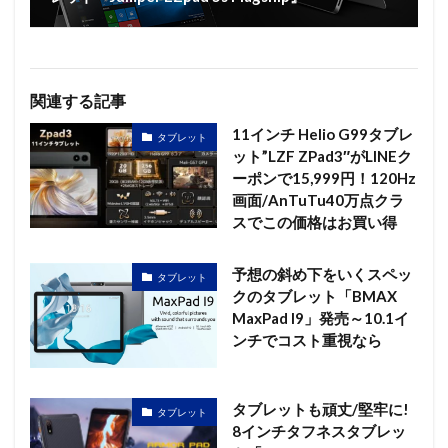
関連する記事
11インチ Helio G99タブレ
タブレット
ット”LZF ZPad3″がLINEク
ーポンで15,999円！120Hz
画面/AnTuTu40万点クラ
スでこの価格はお買い得
予想の斜め下をいくスペッ
タブレット
クのタブレット「BMAX
MaxPad I9」発売～10.1イ
ンチでコスト重視なら
タブレットも頑丈/堅牢に!
タブレット
8インチタフネスタブレッ