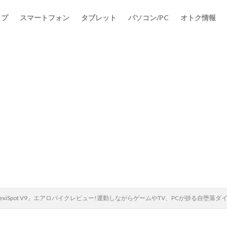
ップ
スマートフォン
タブレット
パソコン/PC
オトク情報
exiSpot V9」エアロバイクレビュー!運動しながらゲームやTV、PCが捗る自堕落