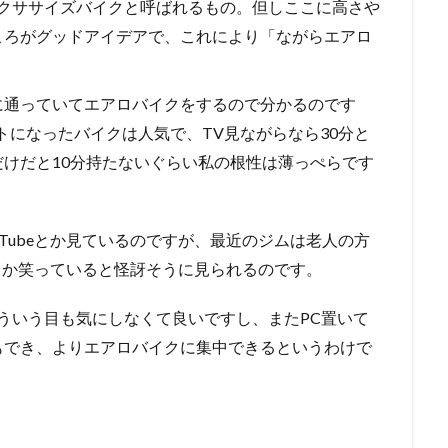
クとかエクササイズバイクと呼ばれるもの。但しここに高さや
ころがグッドアイデアで、これにより「ながらエアロ
に通っていてエアロバイクをするので分かるのです
トになったバイクは人気で、TV見ながらなら30分と
けだと10分持たないぐらい私の根性は薄っぺらです
Tubeとか見ているのですが、最近のジムは老人の方
」とか笑っていると怪訝そうに見られるのです。
ば、そういう目も気にしなくて良いですし、またPC置いて
もでき、よりエアロバイクに集中できるというわけで