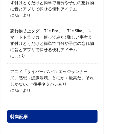
ず付けとくだけと簡単で自分や子供の忘れ物
に音とアプリで探せる便利アイテム
に
Uni
より
忘れ物防止タグ「Tile Pro」「Tile Slim」 ス
マートトラッカー使ってみた! 難しい事考え
ず付けとくだけと簡単で自分や子供の忘れ物
に音とアプリで探せる便利アイテム
に
.
より
アニメ「サイバーパンク: エッジランナー
ズ」感想～涙腺崩壊。とにかく最高だ。それ
しかない。*後半ネタバレあり
に
Uni
より
特集記事