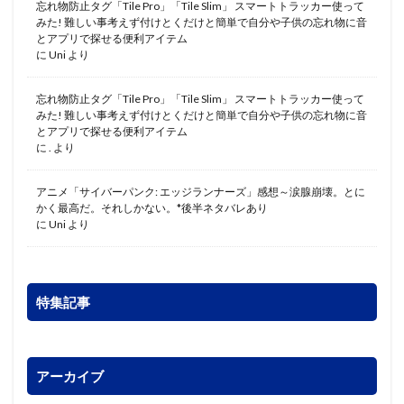
忘れ物防止タグ「Tile Pro」「Tile Slim」 スマートトラッカー使って
みた! 難しい事考えず付けとくだけと簡単で自分や子供の忘れ物に音
とアプリで探せる便利アイテム
に
Uni
より
忘れ物防止タグ「Tile Pro」「Tile Slim」 スマートトラッカー使って
みた! 難しい事考えず付けとくだけと簡単で自分や子供の忘れ物に音
とアプリで探せる便利アイテム
に
.
より
アニメ「サイバーパンク: エッジランナーズ」感想～涙腺崩壊。とに
かく最高だ。それしかない。*後半ネタバレあり
に
Uni
より
特集記事
アーカイブ