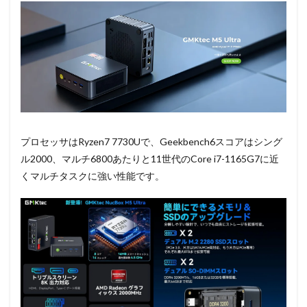
プロセッサはRyzen7 7730Uで、Geekbench6スコアはシング
ル2000、マルチ6800あたりと11世代のCore i7-1165G7に近
くマルチタスクに強い性能です。