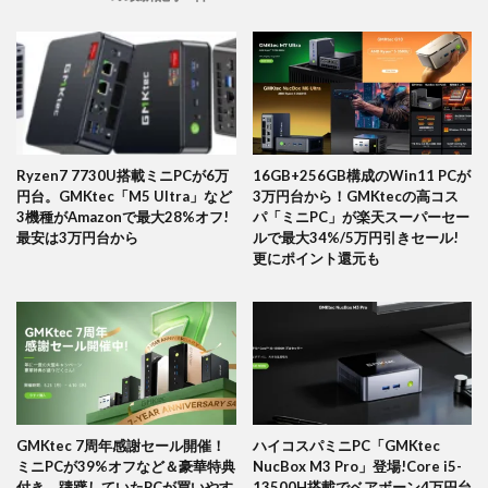
Ryzen7 7730U搭載ミニPCが6万
16GB+256GB構成のWin11 PCが
円台。GMKtec「M5 Ultra」など
3万円台から！GMKtecの高コス
3機種がAmazonで最大28%オフ!
パ「ミニPC」が楽天スーパーセー
最安は3万円台から
ルで最大34%/5万円引きセール!
更にポイント還元も
GMKtec 7周年感謝セール開催！
ハイコスパミニPC「GMKtec
ミニPCが39%オフなど＆豪華特典
NucBox M3 Pro」登場!Core i5-
付き。躊躇していたPCが買いやす
13500H搭載でベアボーン4万円台