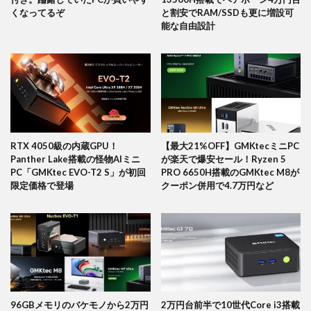
くなってるぞ
と割安でRAM/SSDも更に増設可
能な自由設計
RTX 4050級の内蔵GPU！
【最大21%OFF】GMKtecミニPC
Panther Lake搭載の怪物AIミニ
が楽天で爆安セール！Ryzen 5
PC「GMKtec EVO-T2 S」が初回
PRO 6650H搭載のGMKtec M8が
限定価格で登場
クーポン併用で4.7万円など
96GBメモリのバケモノから2万円
2万円台前半で10世代Core i3搭載