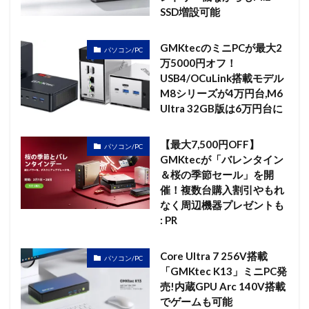
SSD増設可能
GMKtecのミニPCが最大2
パソコン/PC
万5000円オフ！
USB4/OCuLink搭載モデル
M8シリーズが4万円台,M6
Ultra 32GB版は6万円台に
【最大7,500円OFF】
パソコン/PC
GMKtecが「バレンタイン
＆桜の季節セール」を開
催！複数台購入割引やもれ
なく周辺機器プレゼントも
: PR
Core Ultra 7 256V搭載
パソコン/PC
「GMKtec K13」ミニPC発
売!内蔵GPU Arc 140V搭載
でゲームも可能