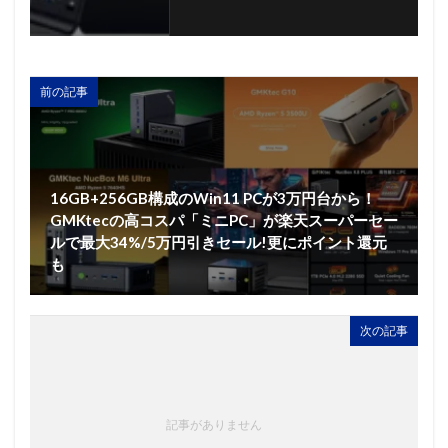
前の記事
16GB+256GB構成のWin11 PCが3万円台から！
GMKtecの高コスパ「ミニPC」が楽天スーパーセー
ルで最大34%/5万円引きセール!更にポイント還元
も
次の記事
記事がありません