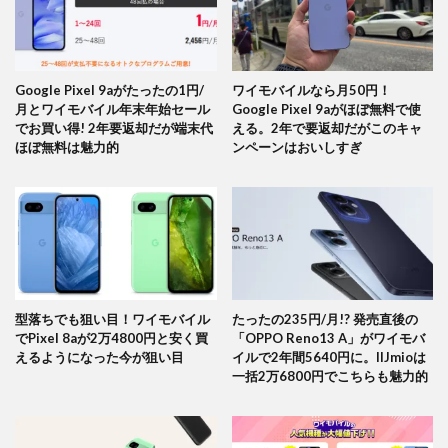
Google Pixel 9aがたったの1円/
ワイモバイルなら月50円！
月とワイモバイル年末年始セール
Google Pixel 9aがほぼ無料で使
でお買い得! 2年要返却だが端末代
える。2年で要返却だがこのキャ
ほぼ無料は魅力的
ンペーンはおいしすぎ
型落ちでも狙い目！ワイモバイル
たったの235円/月!? 発売直後の
でPixel 8aが2万4800円と安く買
「OPPO Reno13 A」がワイモバ
えるようになった今が狙い目
イルで2年間5640円に。IIJmioは
一括2万6800円でこちらも魅力的