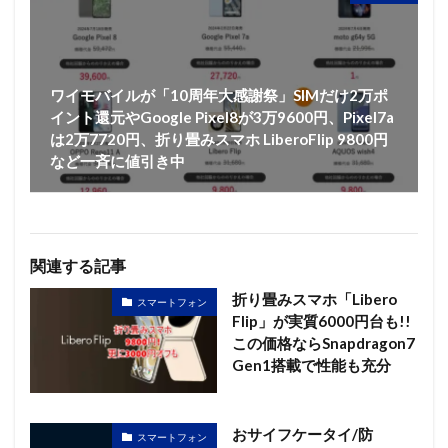
ワイモバイルが「10周年大感謝祭」SIMだけ2万ポ
イント還元やGoogle Pixel8が3万9600円、Pixel7a
は2万7720円、折り畳みスマホ LiberoFlip 9800円
など一斉に値引き中
関連する記事
折り畳みスマホ「Libero
スマートフォン
Flip」が実質6000円台も!!
この価格ならSnapdragon7
Gen1搭載で性能も充分
おサイフケータイ/防
スマートフォン