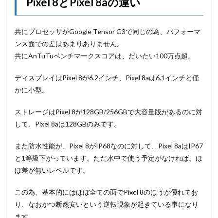
Pixel 8とPixel 8aの違い
共にプロセッサがGoogle Tensor G3で同じの為、パフォーマ
ンス面での差はあまりありません。
共にAnTuTuベンチマークスコアは、だいたい100万点超。
ディスプレイはPixel 8が6.2インチ、Pixel 8aは6.1インチと僅
かに小型。
ストレージはPixel 8が128GB/256GBで大容量版があるのに対
して、Pixel 8aは128GBのみです。
また防水性能が、Pixel 8がIP68なのに対して、Pixel 8aはIP67
と1等級下がっています。ただ水中で使う予定がなければ、ほ
ぼ差が無いレベルです。
この為、基本的にはほぼ全ての面でPixel 8のほうが優れてお
り、なおかつ断然安いという逆転現象が起きている事になり
ます。