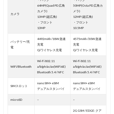
64MP(Quad PD 広角
50MP(Octa PD 広角カ
カメラ)
メラ)
カメラ
13MP (超広角)
12MP (超広角)
・フロント
・フロント
13MP
10.5MP
4492mAh /18W 急速
4575mAh /30W 急速
バッテリー/充
充電
充電
電
Qiワイヤレス充電
Qiワイヤレス充電
Wi-Fi 802.11
Wi-Fi 802.11
WiFi/Bluetooth
a/b/g/n/ac/ax(WiFi6E)
a/b/g/n/ac/ax(WiFi6E)
Bluetooth 5.4 / NFC
Bluetooth 5.4 / NFC
nano SIM+ eSIM
nano SIM+ eSIM
SIMスロット
デュアルスタンバイ
デュアルスタンバイ
microSD
–
–
2G GSM / EDGE: クア