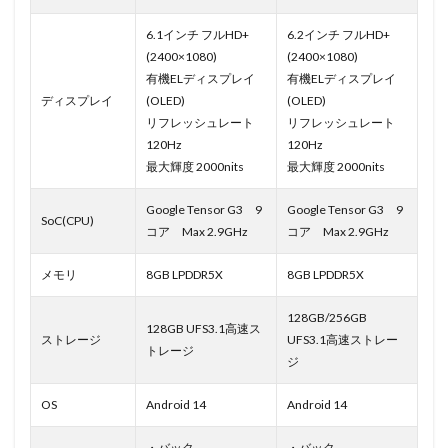
6.1インチ フルHD+
6.2インチ フルHD+
(2400×1080)
(2400×1080)
有機ELディスプレイ
有機ELディスプレイ
ディスプレイ
(OLED)
(OLED)
リフレッシュレート
リフレッシュレート
120Hz
120Hz
最大輝度 2000nits
最大輝度 2000nits
Google Tensor G3 9
Google Tensor G3 9
SoC(CPU)
コア Max 2.9GHz
コア Max 2.9GHz
メモリ
8GB LPDDR5X
8GB LPDDR5X
128GB/256GB
128GB UFS3.1高速ス
ストレージ
UFS3.1高速ストレー
トレージ
ジ
OS
Android 14
Android 14
・バック
・バック