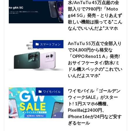
水/AnTuTu 45万点超の全
部入りで7980円!「Moto
g64 5G」発売 – とりあえず
欲しい機能は揃ってる”こん
なんでいいんだよ”スマホ
AnTuTu 55万点で全部入り
スマートフォン
で24,800円から格安な
「OPPO Reno11 A」発売!
おサイフケータイ/防水/ミ
ドル機スペックの”これでい
いんだよスマホ”
ワイモバイル「ゴールデン
ワイモバイル
ウィークSALE」がスター
ト! 1円スマホ6機種、
Pixel8aは2400円、
iPhone16eが24円など安す
ぎるセール