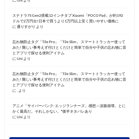
に
Uni
より
スナドラ7S Gen2搭載12インチタブ Xiaomi「POCO Pad」が約192
ドルで2万円台!日本で買うより1万円以上安く買いやすい価格に
に
通りすがり
より
忘れ物防止タグ「Tile Pro」「Tile Slim」 スマートトラッカー使って
みた! 難しい事考えず付けとくだけと簡単で自分や子供の忘れ物に音
とアプリで探せる便利アイテム
に
Uni
より
忘れ物防止タグ「Tile Pro」「Tile Slim」 スマートトラッカー使って
みた! 難しい事考えず付けとくだけと簡単で自分や子供の忘れ物に音
とアプリで探せる便利アイテム
に
.
より
アニメ「サイバーパンク: エッジランナーズ」感想～涙腺崩壊。とに
かく最高だ。それしかない。*後半ネタバレあり
に
Uni
より