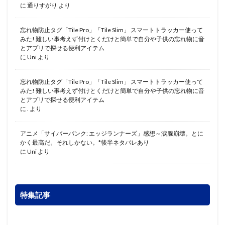
に
通りすがり
より
忘れ物防止タグ「Tile Pro」「Tile Slim」 スマートトラッカー使って
みた! 難しい事考えず付けとくだけと簡単で自分や子供の忘れ物に音
とアプリで探せる便利アイテム
に
Uni
より
忘れ物防止タグ「Tile Pro」「Tile Slim」 スマートトラッカー使って
みた! 難しい事考えず付けとくだけと簡単で自分や子供の忘れ物に音
とアプリで探せる便利アイテム
に
.
より
アニメ「サイバーパンク: エッジランナーズ」感想～涙腺崩壊。とに
かく最高だ。それしかない。*後半ネタバレあり
に
Uni
より
特集記事