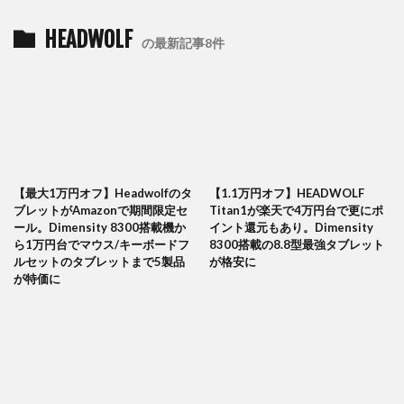
HEADWOLF
の最新記事8件
【最大1万円オフ】Headwolfのタ
【1.1万円オフ】HEADWOLF
ブレットがAmazonで期間限定セ
Titan1が楽天で4万円台で更にポ
ール。Dimensity 8300搭載機か
イント還元もあり。Dimensity
ら1万円台でマウス/キーボードフ
8300搭載の8.8型最強タブレット
ルセットのタブレットまで5製品
が格安に
が特価に