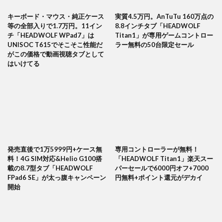
キーボード・マウス・純正ケース
実質4.5万円。AnTuTu 160万点の
等の全部入りで1.7万円。11イン
8.8インチタブ「HEADWOLF
チ「HEADWOLF WPad7」は
Titan1」が専用ゲームコントロー
UNISOC T615でそこそこ性能だ
ラー無料の50台限定セール
がこの価格で動画視聴タブとして
はいけてる
発売直後で1万5999円+ケース無
専用コントローラーが無料！
料！4G SIM対応&Helio G100搭
「HEADWOLF Titan1」楽天スー
載の8.7型タブ「HEADWOLF
パーセールで6000円オフ+7000
FPad6 SE」が太っ腹キャンペーン
円無料+ポイント還元がデカイ
開始