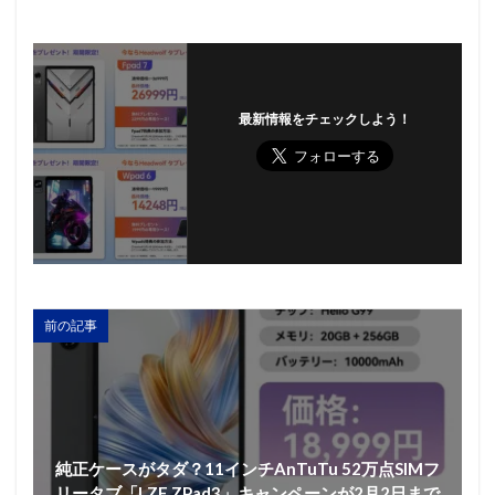
最新情報をチェックしよう！
前の記事
純正ケースがタダ？11インチAnTuTu 52万点SIMフ
リータブ「LZF ZPad3」キャンペーンが2月2日まで