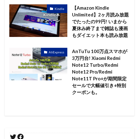
【Amazon Kindle
Kindle
Unlimited】2ヶ月読み放題
でたったの99円! いまから
夏休み終了まで雑誌も漫画
もダイエット本も読み放題
AnTuTu 100万点スマホが
AliExpress
3万円台! Xiaomi Redmi
Note12 Turbo/Redmi
Note12 Pro/Redmi
Note11T Pro+が期間限定
セールで大幅値引き+特別
クーポンも。