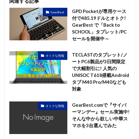
関連する記事
GPD Pocketが専用ケース
GearBest
付で485.19ドルとオトク!
GearBest で「Back to
SCHOOL」タブレット/PC
セールを開催中～
TECLASTのタブレット/ノ
オトクな情報
ートPC6製品が3日間限定
で大幅割引に! 人気の
UNISOC T618搭載Android
タブ M40 Pro/M40なども
対象
GearBest.comで『サイバ
オトクな情報
ーマンデー』セール実施中!
そんな中から欲しい中華ス
マホを3台選んでみた