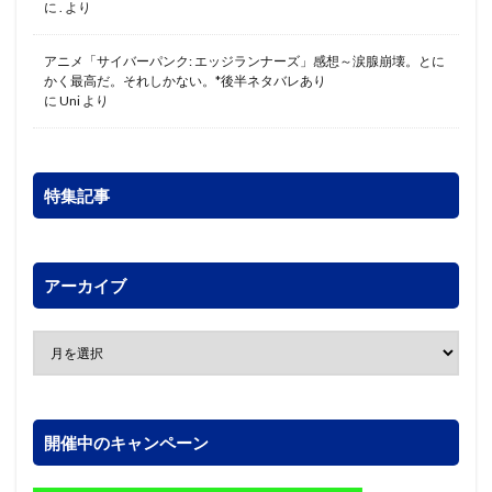
に
.
より
アニメ「サイバーパンク: エッジランナーズ」感想～涙腺崩壊。とに
かく最高だ。それしかない。*後半ネタバレあり
に
Uni
より
特集記事
アーカイブ
開催中のキャンペーン