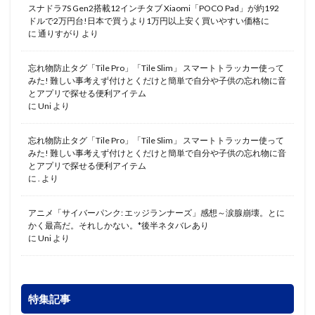
スナドラ7S Gen2搭載12インチタブ Xiaomi「POCO Pad」が約192
ドルで2万円台!日本で買うより1万円以上安く買いやすい価格に
に
通りすがり
より
忘れ物防止タグ「Tile Pro」「Tile Slim」 スマートトラッカー使って
みた! 難しい事考えず付けとくだけと簡単で自分や子供の忘れ物に音
とアプリで探せる便利アイテム
に
Uni
より
忘れ物防止タグ「Tile Pro」「Tile Slim」 スマートトラッカー使って
みた! 難しい事考えず付けとくだけと簡単で自分や子供の忘れ物に音
とアプリで探せる便利アイテム
に
.
より
アニメ「サイバーパンク: エッジランナーズ」感想～涙腺崩壊。とに
かく最高だ。それしかない。*後半ネタバレあり
に
Uni
より
特集記事