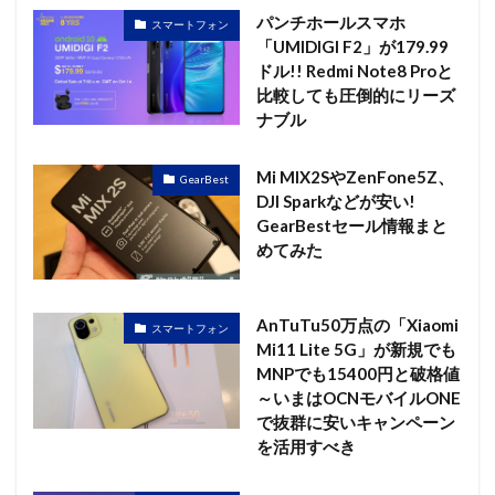
パンチホールスマホ
スマートフォン
「UMIDIGI F2」が179.99
ドル!! Redmi Note8 Proと
比較しても圧倒的にリーズ
ナブル
Mi MIX2SやZenFone5Z、
GearBest
DJI Sparkなどが安い!
GearBestセール情報まと
めてみた
AnTuTu50万点の「Xiaomi
スマートフォン
Mi11 Lite 5G」が新規でも
MNPでも15400円と破格値
～いまはOCNモバイルONE
で抜群に安いキャンペーン
を活用すべき