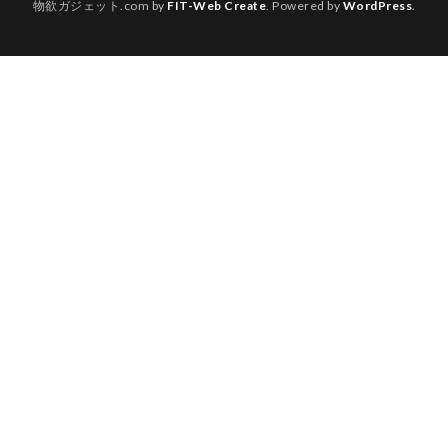
物欲ガジェット.com by
FIT-Web Create
. Powered by
WordPress
.