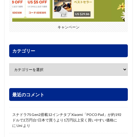
キャンペーン
カテゴリー
最近のコメント
スナドラ7S Gen2搭載12インチタブ Xiaomi「POCO Pad」が約192
ドルで2万円台!日本で買うより1万円以上安く買いやすい価格に
に
Uni
より