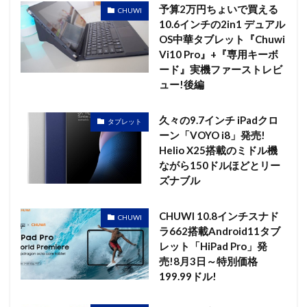
予算2万円ちょいで買える
CHUWI
10.6インチの2in1 デュアル
OS中華タブレット『Chuwi
Vi10 Pro』+『専用キーボ
ード』実機ファーストレビ
ュー!後編
久々の9.7インチ iPadクロ
タブレット
ーン「VOYO i8」発売!
Helio X25搭載のミドル機
ながら150ドルほどとリー
ズナブル
CHUWI 10.8インチスナド
CHUWI
ラ662搭載Android11タブ
レット「HiPad Pro」発
売!8月3日～特別価格
199.99ドル!