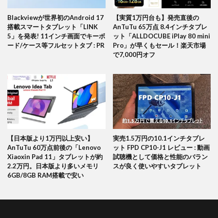
Blackviewが世界初のAndroid 17
【実質1万円台も】発売直後の
搭載スマートタブレット「LINK
AnTuTu 65万点 8.4インチタブレ
5」を発表! 11インチ画面でキーボ
ット「ALLDOCUBE iPlay 80 mini
ード/ケース等フルセットタブ : PR
Pro」が早くもセール！楽天市場
で7,000円オフ
【日本版より1万円以上安い】
実売1.5万円の10.1インチタブレ
AnTuTu 60万点前後の「Lenovo
ット FPD CP10-J1 レビュー : 動画
Xiaoxin Pad 11」タブレットが約
試聴機として価格と性能のバラン
2.2万円。日本版より多いメモリ
スが良く使いやすいタブレット
6GB/8GB RAM搭載で安い