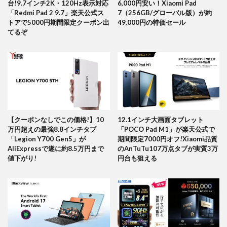
台!9.7インチ2K・120Hz表示対応
6,000円安い！Xiaomi Pad
「Redmi Pad 2 9.7」楽天公式ス
7（256GB/グローバル版）が約
トアで5000円期間限定クーポン出
49,000円の特価セール
てるぞ
【クーポンなしでこの価格!】10
12.1インチ大画面タブレット
万円超えの最強8.8インチタブ
「POCO Pad M1」が楽天公式で
「Legion Y700 Gen5」が
期間限定7000円オフ!Xiaomi品質
AliExpressで遂に約8.5万円まで
のAnTuTu107万点タブが実質3万
値下がり!
円台も狙える