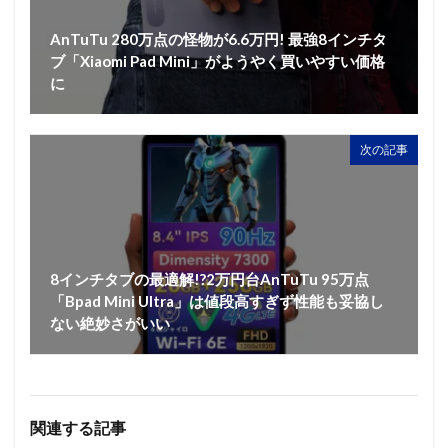
AnTuTu 280万点の怪物が6.6万円! 最強8インチタ
ブ「Xiaomi Pad Mini」がようやく買いやすい価格
に
次の記事
8インチタブの最適解!?2万円台AnTuTu 95万点
「Bpad Mini Ultra」は値段高すぎず性能も妥協し
ない絶妙さがいい
関連する記事