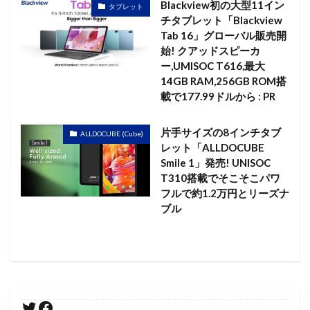
Blackview初の大型11イン
タブレット
チタブレット「Blackview
Tab 16」グローバル販売開
始! クアッドスピーカ
ー,UMISOC T616,最大
14GB RAM,256GB ROM搭
載で177.99ドルから : PR
片手サイズの8インチタブ
ALLDOCUBE (Cube)
レット「ALLDOCUBE
Smile 1」発売! UNISOC
T310搭載でそこそこパワ
フルで約1.2万円とリーズナ
ブル