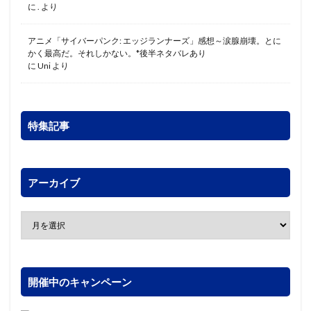
に
.
より
アニメ「サイバーパンク: エッジランナーズ」感想～涙腺崩壊。とに
かく最高だ。それしかない。*後半ネタバレあり
に
Uni
より
特集記事
アーカイブ
開催中のキャンペーン