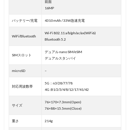
前面
16MP
バッテリー/充電
4310 mAh / 33W急速充電
Wi-Fi 802.11 a/b/g/n/ac/ax(WiFi6)
WiFi/Bluetooth
Bluetooth 5.2
デュアル nano SIM/eSIM
SIMスロット
デュアルスタンバイ
microSD
–
5G：n3/28/77/78
対応周波数帯
4G :B1/2/3/4/8/12/17/41/42
76×170×7.3mm(Open)
サイズ
76×88×15.5mm(Close)
重さ
214g