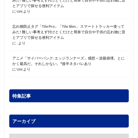
みた! 難しい事考えず付けとくだけと簡単で自分や子供の忘れ物に音
とアプリで探せる便利アイテム
に
Uni
より
忘れ物防止タグ「Tile Pro」「Tile Slim」 スマートトラッカー使って
みた! 難しい事考えず付けとくだけと簡単で自分や子供の忘れ物に音
とアプリで探せる便利アイテム
に
.
より
アニメ「サイバーパンク: エッジランナーズ」感想～涙腺崩壊。とに
かく最高だ。それしかない。*後半ネタバレあり
に
Uni
より
特集記事
アーカイブ