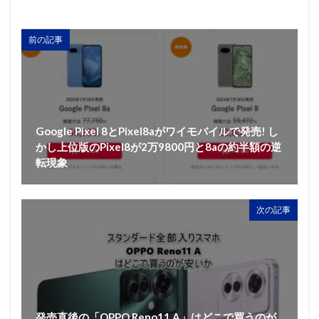
前の記事
Google Pixel 8とPixel8aがワイモバイルで発売! し
かし上位版のPixel8が2万9800円と8aの約半額の逆
転現象
次の記事
発売直後の「OPPO Reno11 A」はどこで買うのが