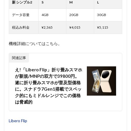
新 シンプル2
S
M
L
データ容量
4GB
20GB
30GB
税込み料金
¥2,365
¥4,015
¥5,115
機種詳細についてはこちら。
関連記事
え!「Libero Flip」折り畳みスマホ
が新規/MNPの双方で39800円。
遂に折り畳みスマホが普及型価格
に。スナドラ7Gen1搭載でスペッ
ク的にもミドルレンジでこの価格
は脅威的
Libero Flip