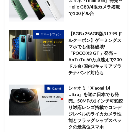
スマホ「realme 6i」発売～
Helio G80/4眼カメラ搭載
で100ドル台
【8GB+256GB版317.99ド
スマートフォン
ルクーポン】ゲーミングス
マホでも価格破壊!
「POCO X3 GT」発売～
AnTuTu 60万点越えで200
ドル台/国内3キャリアプラ
チナバンド対応も
シャオミ「Xiaomi 14
Xiaomi
Ultra」を遂に日本でも発
売。50MPの1インチ可変絞
り対応レンズ搭載でコンデ
ジレベルのライカカメラ性
能とフラッグシップスペッ
クの最高位スマホ