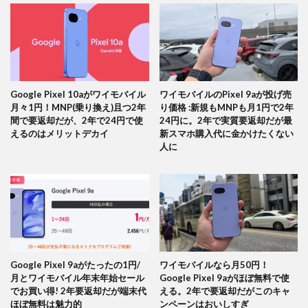
Google Pixel 10aがワイモバイル
ワイモバイルのPixel 9aが投げ売
月々1円！MNP(乗り換え)且つ2年
り価格 :新規もMNPも月1円で2年
間で要返却だが、2年で24円で使
24円に。2年で実質要返却だが最
えるのはメリットデカイ
新スマホ購入代に金かけたくない
人に
Google Pixel 9aがたったの1円/
ワイモバイルなら月50円！
月とワイモバイル年末年始セール
Google Pixel 9aがほぼ無料で使
でお買い得! 2年要返却だが端末代
える。2年で要返却だがこのキャ
ほぼ無料は魅力的
ンペーンはおいしすぎ