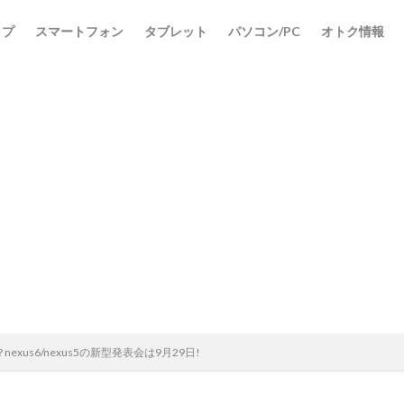
ップ
スマートフォン
タブレット
パソコン/PC
オトク情報
 nexus6/nexus5の新型発表会は9月29日!