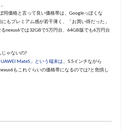
』。
とほぼ同価格と言って良い価格帯は、Googleっぽくな
質的にもプレミアム感が若干薄く、「お買い得だった」
exus6では32GBで5万円台、64GB版でも6万円台
んじゃないの?
UAWEI MateS」という端末は
、5.5インチながら
らnexus6もこれぐらいの価格帯になるのでは?と危惧し
。