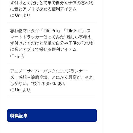
ず付けとくだけと簡単で自分や子供の忘れ物
に音とアプリで探せる便利アイテム
に
Uni
より
忘れ物防止タグ「Tile Pro」「Tile Slim」 ス
マートトラッカー使ってみた! 難しい事考え
ず付けとくだけと簡単で自分や子供の忘れ物
に音とアプリで探せる便利アイテム
に
.
より
アニメ「サイバーパンク: エッジランナー
ズ」感想～涙腺崩壊。とにかく最高だ。それ
しかない。*後半ネタバレあり
に
Uni
より
特集記事