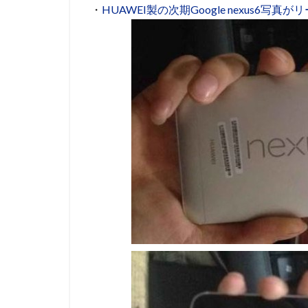
・
HUAWEI製の次期Google nexus6写