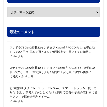
最近のコメント
スナドラ7S Gen2搭載12インチタブ Xiaomi「POCO Pad」が約192
ドルで2万円台!日本で買うより1万円以上安く買いやすい価格に
に
Uni
より
スナドラ7S Gen2搭載12インチタブ Xiaomi「POCO Pad」が約192
ドルで2万円台!日本で買うより1万円以上安く買いやすい価格に
に
通りすがり
より
忘れ物防止タグ「Tile Pro」「Tile Slim」 スマートトラッカー使って
みた! 難しい事考えず付けとくだけと簡単で自分や子供の忘れ物に音
とアプリで探せる便利アイテム
に
Uni
より