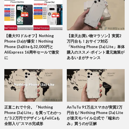
【最大93ドルオフ】Nothing
【楽天お買い物マラソン】実質2
Phone (3a)が爆安！Nothing
万円台も！おサイフ対応
Phone (3a)liteも32,000円と
「Nothing Phone (3a) Lite」単体
AliExpress 16周年セールで激安
購入のススメ-ポイント還元施策が
に
あるいまがチャンス
正直これで十分。「Nothing
AnTuTu 91万点スマホが実質2万
Phone (3a) Lite」を買ってわかっ
円台も! Nothing Phone (3a) Lite
た”3.2万円でデザインもFeliCaも
が楽天モバイル公式で「端末の
全部入り”スマホ完成形
み」買うのが正解