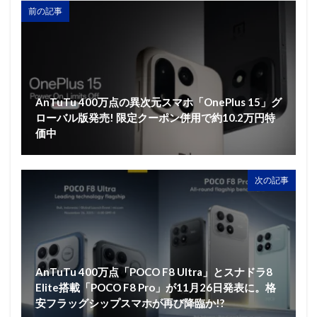
前の記事
AnTuTu 400万点の異次元スマホ「OnePlus 15」グ
ローバル版発売! 限定クーポン併用で約10.2万円特
価中
次の記事
AnTuTu 400万点「POCO F8 Ultra」とスナドラ8
Elite搭載「POCO F8 Pro」が11月26日発表に。格
安フラッグシップスマホが再び降臨か!?