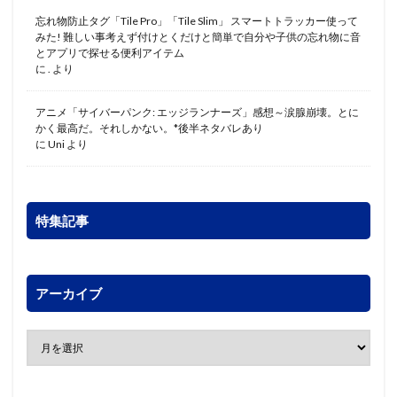
忘れ物防止タグ「Tile Pro」「Tile Slim」 スマートトラッカー使って
みた! 難しい事考えず付けとくだけと簡単で自分や子供の忘れ物に音
とアプリで探せる便利アイテム
に
.
より
アニメ「サイバーパンク: エッジランナーズ」感想～涙腺崩壊。とに
かく最高だ。それしかない。*後半ネタバレあり
に
Uni
より
特集記事
アーカイブ