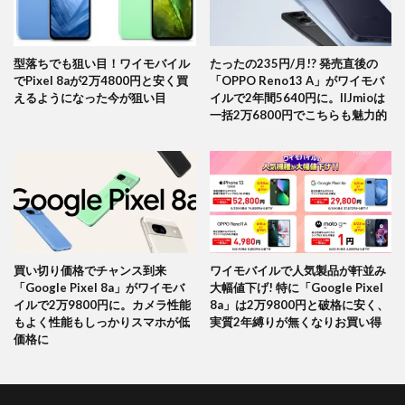
型落ちでも狙い目！ワイモバイル
たったの235円/月!? 発売直後の
でPixel 8aが2万4800円と安く買
「OPPO Reno13 A」がワイモバ
えるようになった今が狙い目
イルで2年間5640円に。IIJmioは
一括2万6800円でこちらも魅力的
買い切り価格でチャンス到来
ワイモバイルで人気製品が軒並み
「Google Pixel 8a」がワイモバ
大幅値下げ! 特に「Google Pixel
イルで2万9800円に。カメラ性能
8a」は2万9800円と破格に安く、
もよく性能もしっかりスマホが低
実質2年縛りが無くなりお買い得
価格に