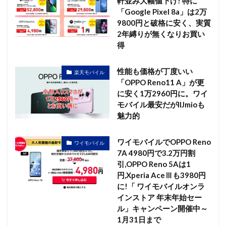
軒並み大幅値下げ! 特に
「Google Pixel 8a」は2万
9800円と破格に安く、実質
2年縛りが無くなりお買い
得
性能も価格が丁度いい
楽天モバイル
「OPPO Reno11 A」が更
に安く1万2960円に。ワイ
モバイル最安だがIIJmioも
魅力的
ワイモバイルでOPPO Reno
ワイモバイル
7A 4980円で3.2万円割
引,OPPO Reno 5Aは1
円,Xperia AceⅢも3980円
に!「 ワイモバイルオンラ
インストア 年末年始セー
ル」キャンペーン開催中～
1月31日まで