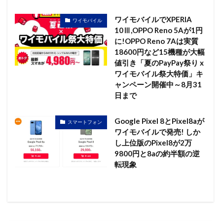
ワイモバイルでXPERIA
ワイモバイル
10Ⅲ,OPPO Reno 5Aが1円
に!OPPO Reno 7Aは実質
18600円など15機種が大幅
値引き「夏のPayPay祭り x
ワイモバイル祭大特価」キ
ャンペーン開催中～8月31
日まで
Google Pixel 8とPixel8aが
スマートフォン
ワイモバイルで発売! しか
し上位版のPixel8が2万
9800円と8aの約半額の逆
転現象