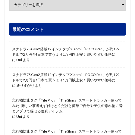
最近のコメント
スナドラ7S Gen2搭載12インチタブ Xiaomi「POCO Pad」が約192
ドルで2万円台!日本で買うより1万円以上安く買いやすい価格に
に
Uni
より
スナドラ7S Gen2搭載12インチタブ Xiaomi「POCO Pad」が約192
ドルで2万円台!日本で買うより1万円以上安く買いやすい価格に
に
通りすがり
より
忘れ物防止タグ「Tile Pro」「Tile Slim」 スマートトラッカー使って
みた! 難しい事考えず付けとくだけと簡単で自分や子供の忘れ物に音
とアプリで探せる便利アイテム
に
Uni
より
忘れ物防止タグ「Tile Pro」「Tile Slim」 スマートトラッカー使って