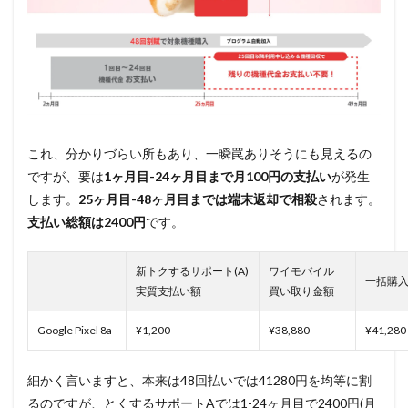
これ、分かりづらい所もあり、一瞬罠ありそうにも見えるの
ですが、要は
1ヶ月目-24ヶ月目まで月100円の支払い
が発生
します。
25ヶ月目-48ヶ月目までは端末返却で相殺
されます。
支払い総額は2400円
です。
新トクするサポート(A)
ワイモバイル
一括購
実質支払い額
買い取り金額
Google Pixel 8a
¥1,200
¥38,880
¥41,280
細かく言いますと、本来は48回払いでは41280円を均等に割
るのですが、とくするサポートAでは1-24ヶ月目で2400円(月