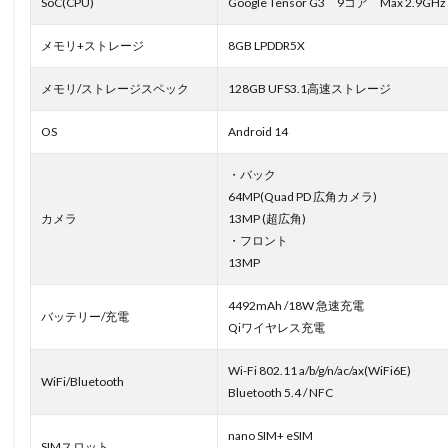
SoC(CPU)
Google Tensor G3 9コア Max 2.9GHz
メモリ+ストレージ
8GB LPDDR5X
メモリ/ストレージスペック
128GB UFS3.1高速ストレージ
OS
Android 14
・バック
64MP(Quad PD 広角カメラ)
カメラ
13MP (超広角)
・フロント
13MP
4492mAh /18W 急速充電
バッテリー/充電
Qiワイヤレス充電
Wi-Fi 802.11 a/b/g/n/ac/ax(WiFi6E)
WiFi/Bluetooth
Bluetooth 5.4 / NFC
nano SIM+ eSIM
SIMスロット