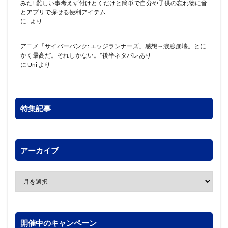
みた! 難しい事考えず付けとくだけと簡単で自分や子供の忘れ物に音
とアプリで探せる便利アイテム
に
.
より
アニメ「サイバーパンク: エッジランナーズ」感想～涙腺崩壊。とに
かく最高だ。それしかない。*後半ネタバレあり
に
Uni
より
特集記事
アーカイブ
開催中のキャンペーン