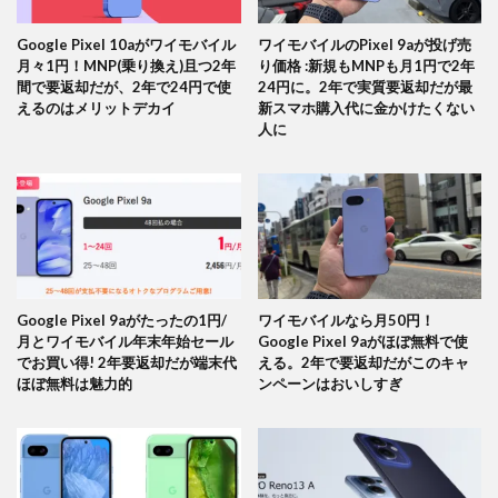
Google Pixel 10aがワイモバイル
ワイモバイルのPixel 9aが投げ売
月々1円！MNP(乗り換え)且つ2年
り価格 :新規もMNPも月1円で2年
間で要返却だが、2年で24円で使
24円に。2年で実質要返却だが最
えるのはメリットデカイ
新スマホ購入代に金かけたくない
人に
Google Pixel 9aがたったの1円/
ワイモバイルなら月50円！
月とワイモバイル年末年始セール
Google Pixel 9aがほぼ無料で使
でお買い得! 2年要返却だが端末代
える。2年で要返却だがこのキャ
ほぼ無料は魅力的
ンペーンはおいしすぎ