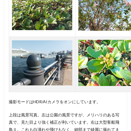
撮影モードはHDR/AIカメラをオンにしています。
上段は風景写真。左は公園の風景ですが、メリハリのある写
真で、見た目より強く補正が利いています。右は大型客船飛
鳥Ⅱ。これも白潰れや飛びもなく、細部まで綺麗に撮れてま