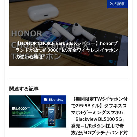
次の記事
【HONOR CHOICE Earbuds Xレビュー】honorブ
ランドが放つ約3000円の完全ワイヤレスイヤホン
の使い心地は?
関連する記事
【期間限定TWSイヤホン付
Blackview
で299.99ドル】タフネスス
マホ+ゲーミングスマホ!?
「Blackview BL5000 5G」
発売～L/Rボタン採用で奇
抜だが4Gプラチナバンド対