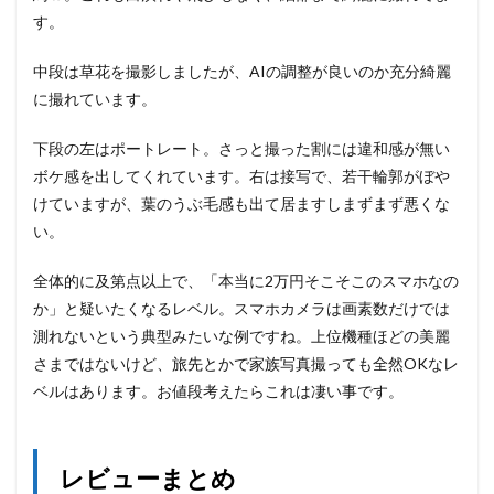
す。
中段は草花を撮影しましたが、AIの調整が良いのか充分綺麗
に撮れています。
下段の左はポートレート。さっと撮った割には違和感が無い
ボケ感を出してくれています。右は接写で、若干輪郭がぼや
けていますが、葉のうぶ毛感も出て居ますしまずまず悪くな
い。
全体的に及第点以上で、「本当に2万円そこそこのスマホなの
か」と疑いたくなるレベル。スマホカメラは画素数だけでは
測れないという典型みたいな例ですね。上位機種ほどの美麗
さまではないけど、旅先とかで家族写真撮っても全然OKなレ
ベルはあります。お値段考えたらこれは凄い事です。
レビューまとめ