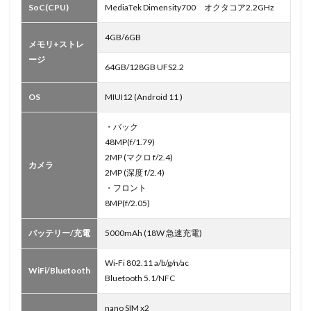
SoC(CPU)
MediaTek Dimensity700 オクタコア2.2GHz
4GB/6GB
メモリ+ストレ
ージ
64GB/128GB UFS2.2
OS
MIUI12 (Android 11 )
・バック
48MP(f/1.79)
2MP (マクロ f/2.4)
カメラ
2MP (深度 f/2.4)
・フロント
8MP(f/2.05)
バッテリー/充電
5000mAh (18W 急速充電)
Wi-Fi 802.11 a/b/g/n/ac
WiFi/Bluetooth
Bluetooth 5.1/NFC
nano SIM x2