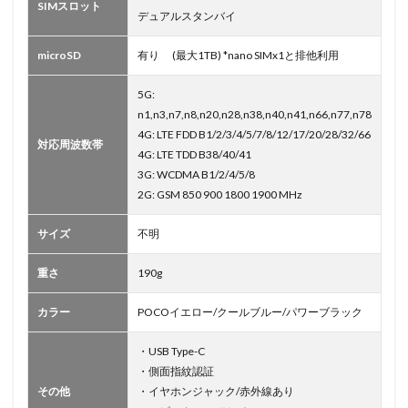
SIMスロット
デュアルスタンバイ
microSD
有り (最大1TB) *nano SIMx1と排他利用
5G:
n1,n3,n7,n8,n20,n28,n38,n40,n41,n66,n77,n78
4G: LTE FDD B1/2/3/4/5/7/8/12/17/20/28/32/66
対応周波数帯
4G: LTE TDD B38/40/41
3G: WCDMA B1/2/4/5/8
2G: GSM 850 900 1800 1900 MHz
サイズ
不明
重さ
190g
カラー
POCOイエロー/クールブルー/パワーブラック
・USB Type-C
・側面指紋認証
その他
・イヤホンジャック/赤外線あり