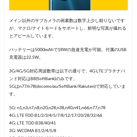
メイン以外のサブカメラの画素数は数字上少し頼りないです
が、マクロ/ナイトモードをサポートし、鮮明な写真が撮れる
とアピールしています。
バッテリーは5000mAhで18Wの急速充電が可能。付属のUSB
充電器は22.5W。
3G/4G/5G対応周波数帯は以下の通りで、4G LTEプラチナバ
ンド対応はB8(SoftBank)のみです。
5Gはn77/n78(docomo/au/SoftBank/Rakuten)で対応していま
す。
5G: n1,n3,n7,n8,n20,n28,n38,n40,n41,n66,n77,n78
4G: LTE FDD B1/2/3/4/5/7/8/12/17/20/28/32/66
4G: LTE TDD B38/40/41
3G: WCDMA B1/2/4/5/8