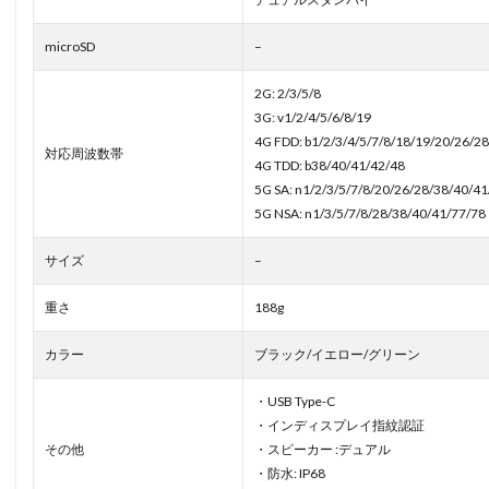
microSD
–
2G: 2/3/5/8
3G: v1/2/4/5/6/8/19
4G FDD: b1/2/3/4/5/7/8/18/19/20/26/
対応周波数帯
4G TDD: b38/40/41/42/48
5G SA: n1/2/3/5/7/8/20/26/28/38/40/
5G NSA: n1/3/5/7/8/28/38/40/41/77/78
サイズ
–
重さ
188g
カラー
ブラック/イエロー/グリーン
・USB Type-C
・インディスプレイ指紋認証
その他
・スピーカー :デュアル
・防水: IP68