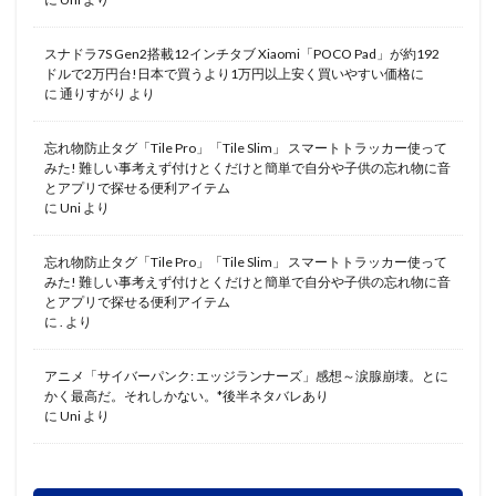
スナドラ7S Gen2搭載12インチタブ Xiaomi「POCO Pad」が約192
ドルで2万円台!日本で買うより1万円以上安く買いやすい価格に
に
通りすがり
より
忘れ物防止タグ「Tile Pro」「Tile Slim」 スマートトラッカー使って
みた! 難しい事考えず付けとくだけと簡単で自分や子供の忘れ物に音
とアプリで探せる便利アイテム
に
Uni
より
忘れ物防止タグ「Tile Pro」「Tile Slim」 スマートトラッカー使って
みた! 難しい事考えず付けとくだけと簡単で自分や子供の忘れ物に音
とアプリで探せる便利アイテム
に
.
より
アニメ「サイバーパンク: エッジランナーズ」感想～涙腺崩壊。とに
かく最高だ。それしかない。*後半ネタバレあり
に
Uni
より