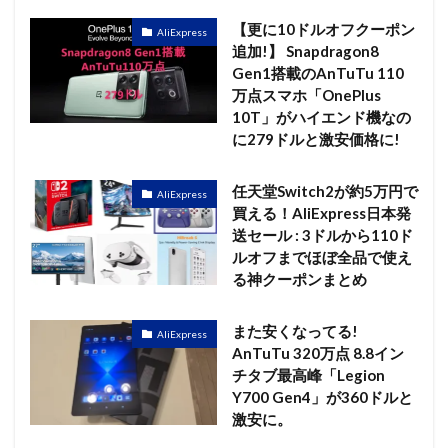
【更に10ドルオフクーポン
AliExpress
追加!】 Snapdragon8
Gen1搭載のAnTuTu 110
万点スマホ「OnePlus
10T」がハイエンド機なの
に279ドルと激安価格に!
任天堂Switch2が約5万円で
AliExpress
買える！AliExpress日本発
送セール : 3ドルから110ド
ルオフまでほぼ全品で使え
る神クーポンまとめ
また安くなってる!
AliExpress
AnTuTu 320万点 8.8イン
チタブ最高峰「Legion
Y700 Gen4」が360ドルと
激安に。