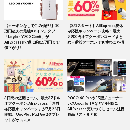
【クーポンなしでこの価格!】10
【8/1スタート】AliExpress夏休
万円超えの最強8.8インチタブ
み応援キャンペーン攻略！最大
「Legion Y700 Gen5」が
9,900円オフクーポンコードまと
AliExpressで遂に約8.5万円まで
め – 瞬殺クーポンでも使わにゃ損
値下がり!
3日間の短期セール。最大37ドル
POCO X8 Proや55型チューナー
オフクーポン!AliExpress「お財
レスGoogle TVなどが特価に。
布応援キャンペーン」が7月26日
AliExpress売りつくしセール注目
開始。OnePlus Pad Go 2タブレ
商品リストまとめ
ットがオススメ