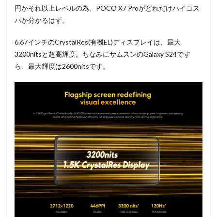
円かそれ以上レベルの為、POCO X7 Proがどれだけハイコス
パか分かるはず。
6.67インチのCrystalRes(有機EL)ディスプレイは、最大
3200nitsと超高輝度。ちなみにサムスンのGalaxy S24です
ら、最大輝度は2600nitsです。