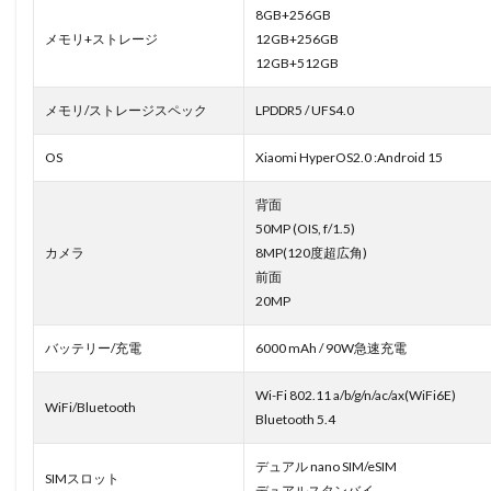
8GB+256GB
メモリ+ストレージ
12GB+256GB
12GB+512GB
メモリ/ストレージスペック
LPDDR5 / UFS4.0
OS
Xiaomi HyperOS2.0 :Android 15
背面
50MP (OIS, f/1.5)
カメラ
8MP(120度超広角)
前面
20MP
バッテリー/充電
6000 mAh / 90W急速充電
Wi-Fi 802.11 a/b/g/n/ac/ax(WiFi6E)
WiFi/Bluetooth
Bluetooth 5.4
デュアル nano SIM/eSIM
SIMスロット
デュアルスタンバイ