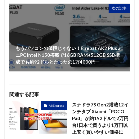
次の記事
もうパソコンの値段じゃない！Firebat AK2 Plusミ
ニPC Intel N150搭載で16GB RAM+512GB SSD構
成でも約92ドルとたったの1万4000円
関連する記事
スナドラ7S Gen2搭載12イ
AliExpress
ンチタブ Xiaomi「POCO
Pad」が約192ドルで2万円
台!日本で買うより1万円以
上安く買いやすい価格に