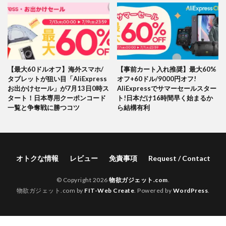
【最大60ドルオフ】海外スマホ/
【事前カート入れ推奨】最大60%
タブレットが狙い目「AliExpress
オフ+60ドル/9000円オフ!
お出かけセール」が7月13日0時ス
AliExpressでサマーセールスター
タート！日本専用クーポンコード
ト!日本だけ16時間早く始まるか
一覧と争奪戦に勝つコツ
ら結構有利
オトクな情報
レビュー
免責事項
Request / Contact
© Copyright 2026
物欲ガジェット.com
.
物欲ガジェット.com by
FIT-Web Create
. Powered by
WordPress
.