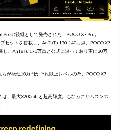
Proの後継として発売された、POCO X7 Pro。
ltraチップセットを搭載し、AnTuTu 130-140万点、POCO X7
Ultraを搭載し、AnTuTu 170万点と公式に謳っており更に30万
でそれらが概ね10万円かそれ以上レベルの為、POCO X7
スプレイは、最大3200nitsと超高輝度。ちなみにサムスンの
す。