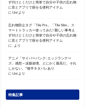
ず付けとくだけと簡単で自分や子供の忘れ物
に音とアプリで探せる便利アイテム
に
Uni
より
忘れ物防止タグ「Tile Pro」「Tile Slim」 ス
マートトラッカー使ってみた! 難しい事考え
ず付けとくだけと簡単で自分や子供の忘れ物
に音とアプリで探せる便利アイテム
に
.
より
アニメ「サイバーパンク: エッジランナー
ズ」感想～涙腺崩壊。とにかく最高だ。それ
しかない。*後半ネタバレあり
に
Uni
より
特集記事