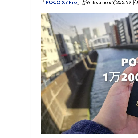
「
POCO X7 Pro
」がAliExpressで253