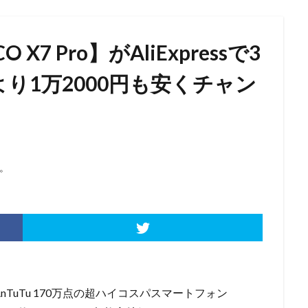
O X7 Pro】がAliExpressで3
うより1万2000円も安くチャン
。
AnTuTu 170万点の超ハイコスパスマートフォン