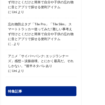
ず付けとくだけと簡単で自分や子供の忘れ物
に音とアプリで探せる便利アイテム
に
Uni
より
忘れ物防止タグ「Tile Pro」「Tile Slim」 ス
マートトラッカー使ってみた! 難しい事考え
ず付けとくだけと簡単で自分や子供の忘れ物
に音とアプリで探せる便利アイテム
に
.
より
アニメ「サイバーパンク: エッジランナー
ズ」感想～涙腺崩壊。とにかく最高だ。それ
しかない。*後半ネタバレあり
に
Uni
より
特集記事