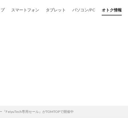
ップ
スマートフォン
タブレット
パソコン/PC
オトク情報
検索
FeiyuTech専用セール』がTOMTOPで開催中