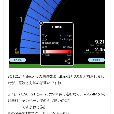
SCT21だとdocomoの周波数帯はBand1と3のみと前述しまし
たが、電波さえ掴めば速いですね。
え? どうせSCT21にmineoのSIM突っ込むなら、auのSIMを6ヶ
月無料キャンペーンで使えば良いのに?
・・・・ですよねぇ(笑)
妻の名義で1枚契約しようかなぁー(汗)