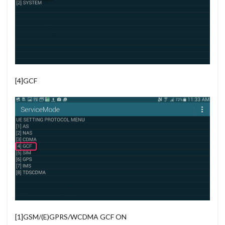
[4]GCF
[1]GSM/(E)GPRS/WCDMA GCF ON