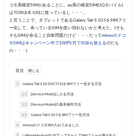
コモ系格安SIMがあることに。au系の格安SIM(UQモバイル)
はTORQUE G01に使っているし・・・。
と言うことで、タブレットであるGalaxy Tab S 10.5をSIMフリ
ー化して、余っているSIMを使い切れないかと考えた。(そも
そもSIMが余ること自体問題だけど・・・だって
mineoのドコ
モSIMはキャンペーン中で100円/月で3GBも使える
のだも
の・・・)
目次
1
Galaxy Tab S 10.5(SCT21)をSIMフリー化する方法
1.1
[Service Mode]に入る方法
1.2
[Service Mode]の基本操作方法
1.3
Galaxy Tab S 10.5をSIMフリー化方法
2
mineoのドコモSIM入れてみました
3
Lollipop(Android5.0)アップデートでSIMフリーが塞がれた