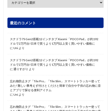
最近のコメント
スナドラ7S Gen2搭載12インチタブ Xiaomi「POCO Pad」が約192
ドルで2万円台!日本で買うより1万円以上安く買いやすい価格に
に
Uni
より
スナドラ7S Gen2搭載12インチタブ Xiaomi「POCO Pad」が約192
ドルで2万円台!日本で買うより1万円以上安く買いやすい価格に
に
通りすがり
より
忘れ物防止タグ「Tile Pro」「Tile Slim」 スマートトラッカー使って
みた! 難しい事考えず付けとくだけと簡単で自分や子供の忘れ物に音
とアプリで探せる便利アイテム
に
Uni
より
忘れ物防止タグ「Tile Pro」「Tile Slim」 スマートトラッカー使って