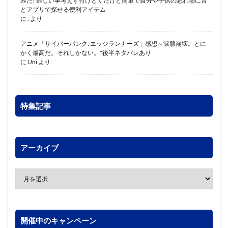
みた! 難しい事考えず付けとくだけと簡単で自分や子供の忘れ物に音
とアプリで探せる便利アイテム
に
.
より
アニメ「サイバーパンク: エッジランナーズ」感想～涙腺崩壊。とに
かく最高だ。それしかない。*後半ネタバレあり
に
Uni
より
特集記事
アーカイブ
開催中のキャンペーン