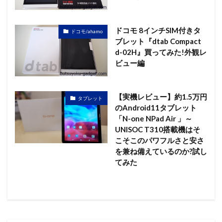
ドコモ 8インチSIM付きタ
ドコモ/ahamo
ブレット『dtab Compact
d-02H』買ってみた!外観レ
ビュー編
【実機レビュー】約1.5万円
タブレット
のAndroid11タブレット
「N-one NPad Air 」～
UNISOC T310搭載機はそ
こそこのパワフルさと安さ
を兼ね備えているのか?試し
てみた