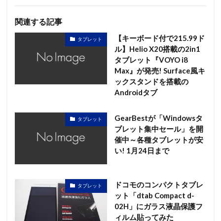
関連する記事
【キーボード付で215.99ド
タブレット
ル】Helio X20搭載の2in1
タブレット『VOYO i8
Max』が発売! Surface風キ
ックスタンドを搭載の
Androidタブ
GearBestが「Windowsタ
タブレット
ブレット集中セール」を開
催中～各種タブレットが安
い! 1月24日まで
ドコモのコンパクトタブレ
タブレット
ット「dtab Compact d-
02H」にガラス液晶保護フ
ィルム貼ってみた