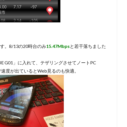
。8/13の20時台のみ
15.47Mbps
と若干落ちました
UE G01」に入れて、テザリングさせてノートPC
速度が出ているとWeb見るのも快適。