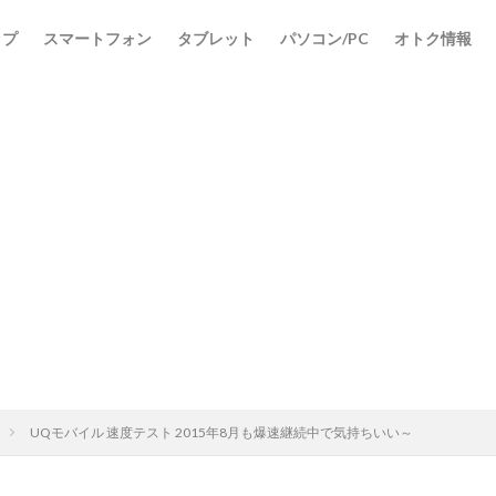
ップ
スマートフォン
タブレット
パソコン/PC
オトク情報
検索
UQモバイル 速度テスト 2015年8月も爆速継続中で気持ちいい～