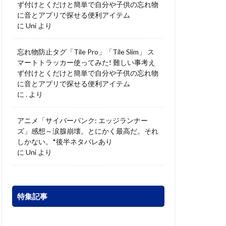
ず付けとくだけと簡単で自分や子供の忘れ物
に音とアプリで探せる便利アイテム
に
Uni
より
忘れ物防止タグ「Tile Pro」「Tile Slim」 ス
マートトラッカー使ってみた! 難しい事考え
ず付けとくだけと簡単で自分や子供の忘れ物
に音とアプリで探せる便利アイテム
に
.
より
アニメ「サイバーパンク: エッジランナー
ズ」感想～涙腺崩壊。とにかく最高だ。それ
しかない。*後半ネタバレあり
に
Uni
より
特集記事