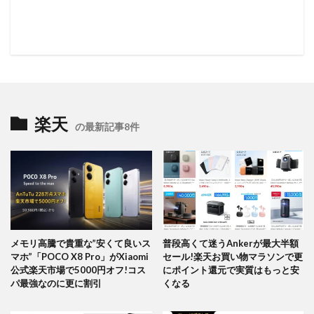
楽天
の最新記事8件
メモリ高騰で貴重な”安くて良いス
普段高くて迷うAnkerが最大半額
マホ”「POCO X8 Pro」がXiaomi
セール!楽天お買い物マラソンで更
公式楽天市場で5000円オフ!コス
にポイント還元で実質はもっと安
パ最強なのに更に割引
くなる