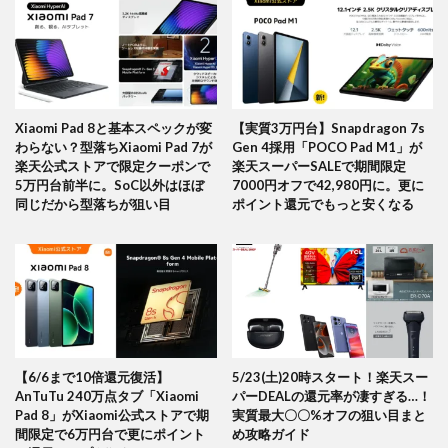
Xiaomi Pad 8と基本スペックが変
【実質3万円台】Snapdragon 7s
わらない？型落ちXiaomi Pad 7が
Gen 4採用「POCO Pad M1」が
楽天公式ストアで限定クーポンで
楽天スーパーSALEで期間限定
5万円台前半に。SoC以外はほぼ
7000円オフで42,980円に。更に
同じだから型落ちが狙い目
ポイント還元でもっと安くなる
【6/6まで10倍還元復活】
5/23(土)20時スタート！楽天スー
AnTuTu 240万点タブ「Xiaomi
パーDEALの還元率が凄すぎる…！
Pad 8」がXiaomi公式ストアで期
実質最大〇〇%オフの狙い目まと
間限定で6万円台で更にポイント
め攻略ガイド