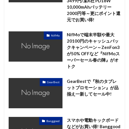
3499円/某R社 PD18W
10,000mAhバッテリー
2000円等～更にポイント還
元でお買い得!
NifMoで端末半額や最大
NifMo
20100円のキャッシュバッ
クキャンペーン～ZenFon3
が50% OFFなど『NifMoス
ーパーセール春の陣』がオ
トク
GearBestで『秋のタブレ
GearBest
ットプロモーション』が品
揃え一新してセール中!
スマホや電動キックボード
Banggood
などがお買い得! Banggood