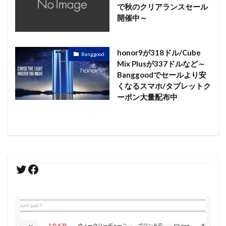
で秋のクリアランスセール
開催中～
honor9が318ドル/Cube
Banggood
Mix Plusが337ドルなど～
Banggoodでセールより安
くなるスマホ/タブレットク
ーポン大量配布中