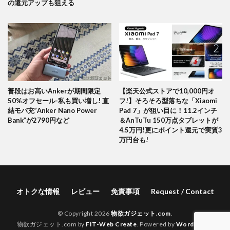
の還元アップも狙える
普段はお高いAnkerが期間限定
【楽天公式ストアで10,000円オ
50%オフセール-私も買い増し! 直
フ!】そろそろ型落ちな「Xiaomi
結モバ充”Anker Nano Power
Pad 7」が狙い目に！11.2インチ
Bank”が2790円など
＆AnTuTu 150万点タブレットが
4.5万円!更にポイント還元で実質3
万円台も!
オトクな情報
レビュー
免責事項
Request / Contact
© Copyright 2026
物欲ガジェット.com
.
物欲ガジェット.com by
FIT-Web Create
. Powered by
WordPress
.