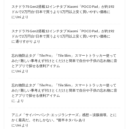
スナドラ7S Gen2搭載12インチタブ Xiaomi「POCO Pad」が約192
ドルで2万円台!日本で買うより1万円以上安く買いやすい価格に
に
Uni
より
スナドラ7S Gen2搭載12インチタブ Xiaomi「POCO Pad」が約192
ドルで2万円台!日本で買うより1万円以上安く買いやすい価格に
に
通りすがり
より
忘れ物防止タグ「Tile Pro」「Tile Slim」 スマートトラッカー使って
みた! 難しい事考えず付けとくだけと簡単で自分や子供の忘れ物に音
とアプリで探せる便利アイテム
に
Uni
より
忘れ物防止タグ「Tile Pro」「Tile Slim」 スマートトラッカー使って
みた! 難しい事考えず付けとくだけと簡単で自分や子供の忘れ物に音
とアプリで探せる便利アイテム
に
.
より
アニメ「サイバーパンク: エッジランナーズ」感想～涙腺崩壊。とに
かく最高だ。それしかない。*後半ネタバレあり
に
Uni
より