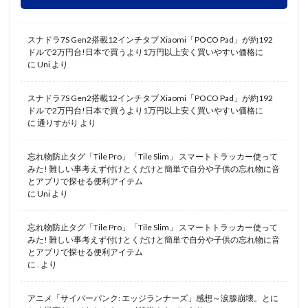
スナドラ7S Gen2搭載12インチタブ Xiaomi「POCO Pad」が約192
ドルで2万円台!日本で買うより1万円以上安く買いやすい価格に
に
Uni
より
スナドラ7S Gen2搭載12インチタブ Xiaomi「POCO Pad」が約192
ドルで2万円台!日本で買うより1万円以上安く買いやすい価格に
に
通りすがり
より
忘れ物防止タグ「Tile Pro」「Tile Slim」 スマートトラッカー使って
みた! 難しい事考えず付けとくだけと簡単で自分や子供の忘れ物に音
とアプリで探せる便利アイテム
に
Uni
より
忘れ物防止タグ「Tile Pro」「Tile Slim」 スマートトラッカー使って
みた! 難しい事考えず付けとくだけと簡単で自分や子供の忘れ物に音
とアプリで探せる便利アイテム
に
.
より
アニメ「サイバーパンク: エッジランナーズ」感想～涙腺崩壊。とに