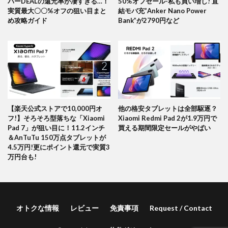
パーDEALの還元率が凄すぎる…！
50%オフセール-私も買い増し! 直
実質最大〇〇%オフの狙い目まと
結モバ充”Anker Nano Power
め攻略ガイド
Bank”が2790円など
【楽天公式ストアで10,000円オ
他の格安タブレットは全部駆逐？
フ!】そろそろ型落ちな「Xiaomi
Xiaomi Redmi Pad 2が1.9万円で
Pad 7」が狙い目に！11.2インチ
買える期間限定セールがやばい
＆AnTuTu 150万点タブレットが
4.5万円!更にポイント還元で実質3
万円台も!
オトクな情報
レビュー
免責事項
Request / Contact