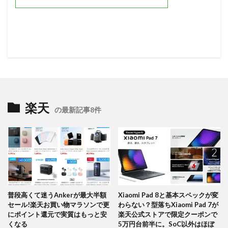
楽天
の最新記事8件
普段高くて迷うAnkerが最大半額
Xiaomi Pad 8と基本スペックが変
セール!楽天お買い物マラソンで更
わらない？型落ちXiaomi Pad 7が
にポイント還元で実質はもっと安
楽天公式ストアで限定クーポンで
くなる
5万円台前半に。SoC以外はほぼ