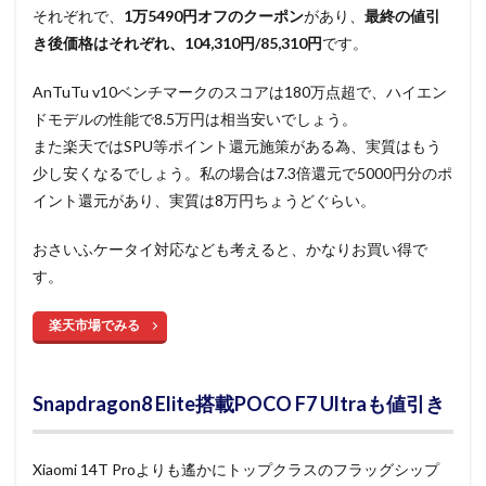
それぞれで、
1万5490円オフのクーポン
があり、
最終の値引
き後価格はそれぞれ、104,310円/85,310円
です。
AnTuTu v10ベンチマークのスコアは180万点超で、ハイエン
ドモデルの性能で8.5万円は相当安いでしょう。
また楽天ではSPU等ポイント還元施策がある為、実質はもう
少し安くなるでしょう。私の場合は7.3倍還元で5000円分のポ
イント還元があり、実質は8万円ちょうどぐらい。
おさいふケータイ対応なども考えると、かなりお買い得で
す。
楽天市場でみる
Snapdragon8 Elite搭載POCO F7 Ultraも値引き
Xiaomi 14T Proよりも遙かにトップクラスのフラッグシップ