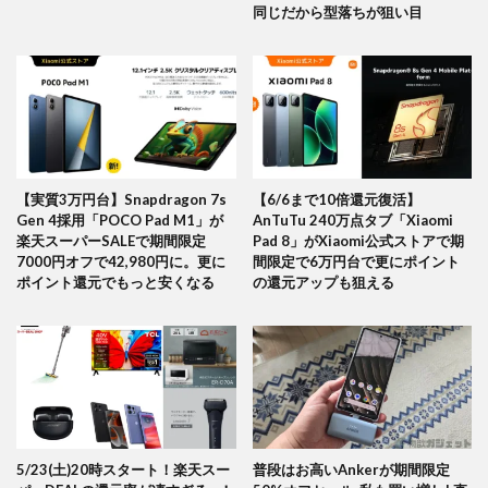
同じだから型落ちが狙い目
【実質3万円台】Snapdragon 7s
【6/6まで10倍還元復活】
Gen 4採用「POCO Pad M1」が
AnTuTu 240万点タブ「Xiaomi
楽天スーパーSALEで期間限定
Pad 8」がXiaomi公式ストアで期
7000円オフで42,980円に。更に
間限定で6万円台で更にポイント
ポイント還元でもっと安くなる
の還元アップも狙える
5/23(土)20時スタート！楽天スー
普段はお高いAnkerが期間限定