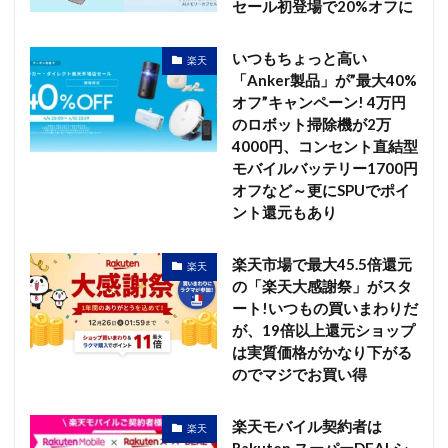
セール初登場で20%オフに
いつもちょっと高い
楽天
「Anker製品」が”最大40%
オフ”キャンペーン! 4万円
のロボット掃除機が2万
4000円、コンセント直結型
モバイルバッテリー1700円
オフなど～更にSPUでポイ
ント還元もあり
楽天市場で最大45.5倍還元
楽天
の「楽天大感謝祭」がスタ
ート!いつもの買いまわりだ
が、19倍以上還元ショップ
は実質価格がかなり下がる
のでマジでお買い得
楽天モバイル契約者は
楽天
Rakuten スーパーDEALシ