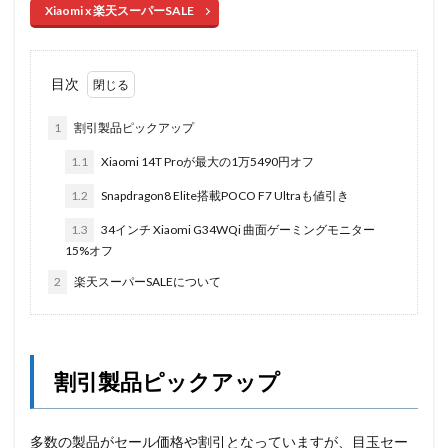
Xiaomi x 楽天スーパーSALE
目次
1
割引製品ピックアップ
1.1
Xiaomi 14T Proが最大の1万5490円オフ
1.2
Snapdragon8 Elite搭載POCO F7 Ultraも値引き
1.3
34インチ Xiaomi G34WQi 曲面ゲーミングモニター
15%オフ
2
楽天スーパーSALEについて
割引製品ピックアップ
多数の製品がセール価格や割引となっていますが、目玉セー