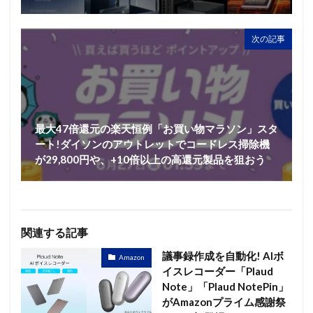
次の記事
最大47倍還元の楽天恒例「お買い物マラソン」スタ
ート!ダイソンのアウトレットでコードレス掃除機
が29,800円や、+10倍以上の高還元製品を狙おう
関連する記事
議事録作成を自動化! AIボ
Amazon
イスレコーダー「Plaud
Note」「Plaud NotePin」
がAmazonプライム感謝祭