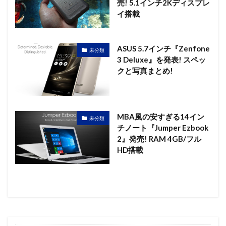
売! 5.1インチ2Kディスプレ
イ搭載
ASUS 5.7インチ『Zenfone
未分類
3 Deluxe』を発表! スペッ
クと写真まとめ!
MBA風の安すぎる14イン
未分類
チノート『Jumper Ezbook
2』発売! RAM 4GB/フル
HD搭載