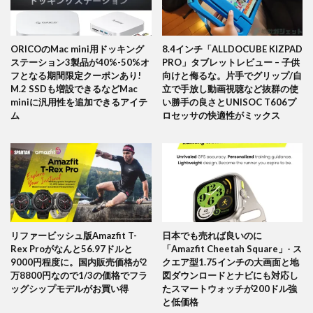
ORICOのMac mini用ドッキング
8.4インチ「ALLDOCUBE KIZPAD
ステーション3製品が40%-50%オ
PRO」タブレットレビュー – 子供
フとなる期間限定クーポンあり!
向けと侮るな。片手でグリップ/自
M.2 SSDも増設できるなどMac
立で手放し動画視聴など抜群の使
miniに汎用性を追加できるアイテ
い勝手の良さとUNISOC T606プ
ム
ロセッサの快適性がミックス
リファービッシュ版Amazfit T-
日本でも売れば良いのに
Rex Proがなんと56.97ドルと
「Amazfit Cheetah Square」- ス
9000円程度に。国内販売価格が2
クエア型1.75インチの大画面と地
万8800円なので1/3の価格でフラ
図ダウンロードとナビにも対応し
ッグシップモデルがお買い得
たスマートウォッチが200ドル強
と低価格