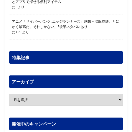
とアプリで探せる便利アイテム
に
.
より
アニメ「サイバーパンク: エッジランナーズ」感想～涙腺崩壊。とに
かく最高だ。それしかない。*後半ネタバレあり
に
Uni
より
特集記事
アーカイブ
開催中のキャンペーン