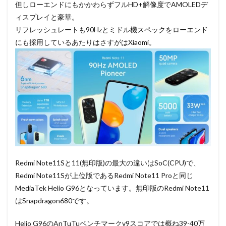
但しローエンドにもかかわらずフルHD+解像度でAMOLEDデ
ィスプレイと豪華。
リフレッシュレートも90Hzとミドル機スペックをローエンド
にも採用しているあたりはさすがはXiaomi。
Redmi Note11Sと11(無印版)の最大の違いはSoC(CPU)で、
Redmi Note11Sが上位版であるRedmi Note11 Proと同じ
MediaTek Helio G96となっています。無印版のRedmi Note11
はSnapdragon680です。
Helio G96のAnTuTuベンチマークv9スコアでは概ね39-40万