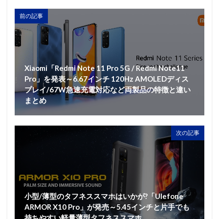
前の記事
Xiaomi「Redmi Note 11 Pro 5G / Redmi Note11
Pro」を発表～6.67インチ 120Hz AMOLEDディス
プレイ/67W急速充電対応など両製品の特徴と違い
まとめ
次の記事
小型/薄型のタフネススマホはいかが?「Ulefone
ARMOR X10 Pro」が発売～5.45インチと片手でも
持ちやすい軽量薄型タフネススマホ