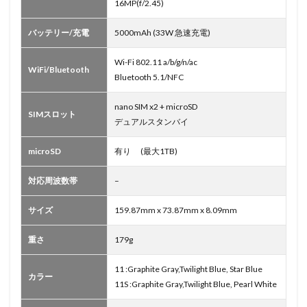
16MP(f/2.45)
バッテリー/充電
5000mAh (33W 急速充電)
Wi-Fi 802.11 a/b/g/n/ac
WiFi/Bluetooth
Bluetooth 5.1/NFC
nano SIM x2 + microSD
SIMスロット
デュアルスタンバイ
microSD
有り (最大1TB)
対応周波数帯
–
サイズ
159.87mm x 73.87mm x 8.09mm
重さ
179g
11 :Graphite Gray,Twilight Blue, Star Blue
カラー
11S :Graphite Gray,Twilight Blue, Pearl White