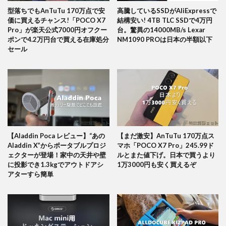
型落ちでもAnTuTu 170万点で安
高騰しているSSDがAliExpressで
価に買えるチャンス!「POCO X7
結構安い! 4TB TLC SSDで4万円
Pro」が楽天公式7000円オフクー
台。驚異の14000MB/s Lexar
ポンで4.2万円台で買える在庫処分
NM1090 PROは日本の半額以下
セール
【Aladdin Poca レビュー】“あの
【まだ激安】AnTuTu 170万点ス
Aladdin X”からポータブルプロジ
マホ「POCO X7 Pro」245.99ド
ェクターが登場！家中の天井や壁
ルとまた値下げ。日本で買うより
に投影でき1.3kgでアウトドアシ
1万3000円も安く買えるぞ
アターすら簡単