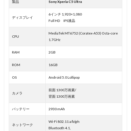
製品
Sony Xperia C5 Ultra
6インチ 1,920×1,080
ディスプレイ
Full HD IPS液晶
MediaTek MT6752 (Coratex-A53) Octa-core
CPU
1.7GHz
RAM
2GB
ROM
16GB
OS
Android 5.0 Lollipop
前面 1300万画素/
カメラ
背面 1300万画素
バッテリー
2930 mAh
Wi-Fi 802.11 a/b/g/n
ネットワーク
Bluetooth 4.1,