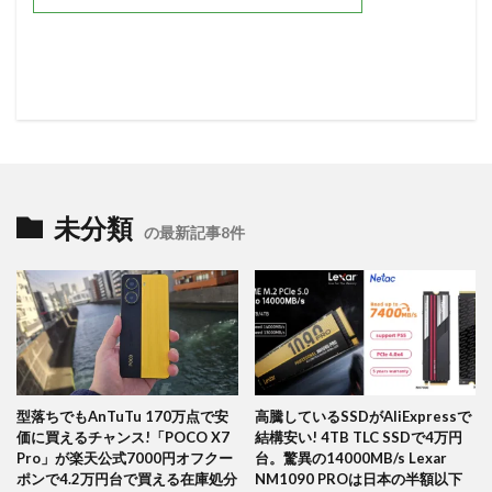
未分類
の最新記事8件
型落ちでもAnTuTu 170万点で安
高騰しているSSDがAliExpressで
価に買えるチャンス!「POCO X7
結構安い! 4TB TLC SSDで4万円
Pro」が楽天公式7000円オフクー
台。驚異の14000MB/s Lexar
ポンで4.2万円台で買える在庫処分
NM1090 PROは日本の半額以下