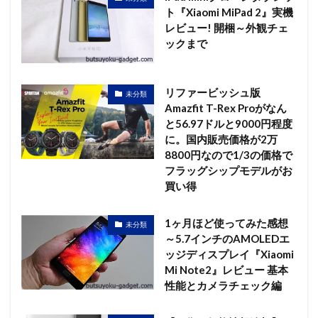
ト『Xiaomi MiPad 2』実機
レビュー! 開梱～外観チェ
ックまで
リファービッシュ版
未分類
Amazfit T-Rex Proがなん
と56.97ドルと9000円程度
に。国内販売価格が2万
8800円なので1/3の価格で
フラッグシップモデルがお
買い得
1ヶ月ほど使ってみた感想
未分類
～5.7インチのAMOLEDエ
ッジディスプレイ『Xiaomi
Mi Note2』レビュー 基本
性能とカメラチェック編