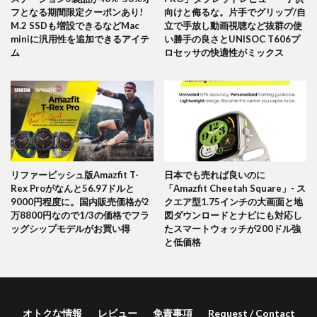
フとなる期間限定クーポンあり!
向けと侮るな。片手でグリップ/自
M.2 SSDも増設できるなどMac
立で手放し動画視聴など抜群の使
miniに汎用性を追加できるアイテ
い勝手の良さとUNISOC T606プ
ム
ロセッサの快適性がミックス
リファービッシュ版Amazfit T-
日本でも売れば良いのに
Rex Proがなんと56.97ドルと
「Amazfit Cheetah Square」- ス
9000円程度に。国内販売価格が2
クエア型1.75インチの大画面と地
万8800円なので1/3の価格でフラ
図ダウンロードとナビにも対応し
ッグシップモデルがお買い得
たスマートウォッチが200ドル強
と低価格
オトクな情報
レビュー
免責事項
Request / Contact