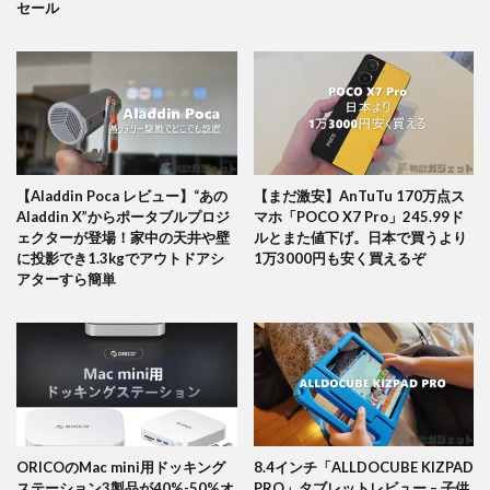
セール
【Aladdin Poca レビュー】“あの
【まだ激安】AnTuTu 170万点ス
Aladdin X”からポータブルプロジ
マホ「POCO X7 Pro」245.99ド
ェクターが登場！家中の天井や壁
ルとまた値下げ。日本で買うより
に投影でき1.3kgでアウトドアシ
1万3000円も安く買えるぞ
アターすら簡単
ORICOのMac mini用ドッキング
8.4インチ「ALLDOCUBE KIZPAD
ステーション3製品が40%-50%オ
PRO」タブレットレビュー – 子供