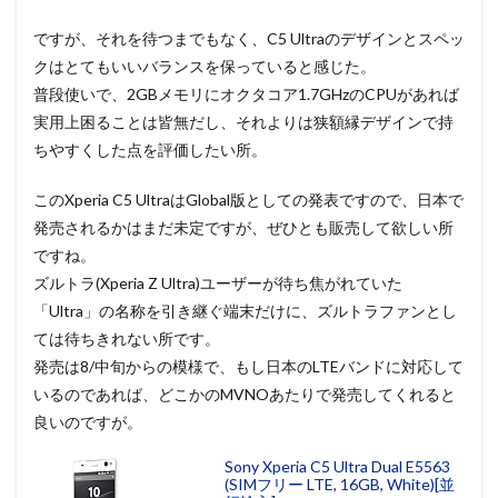
ですが、それを待つまでもなく、C5 Ultraのデザインとスペッ
クはとてもいいバランスを保っていると感じた。
普段使いで、2GBメモリにオクタコア1.7GHzのCPUがあれば
実用上困ることは皆無だし、それよりは狭額縁デザインで持
ちやすくした点を評価したい所。
このXperia C5 UltraはGlobal版としての発表ですので、日本で
発売されるかはまだ未定ですが、ぜひとも販売して欲しい所
ですね。
ズルトラ(Xperia Z Ultra)ユーザーが待ち焦がれていた
「Ultra」の名称を引き継ぐ端末だけに、ズルトラファンとし
ては待ちきれない所です。
発売は8/中旬からの模様で、もし日本のLTEバンドに対応して
いるのであれば、どこかのMVNOあたりで発売してくれると
良いのですが。
Sony Xperia C5 Ultra Dual E5563
(SIMフリー LTE, 16GB, White)[並