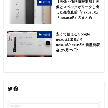
【画像・価格情報追加】画
未分類
像とスペックがリークし出
した発表直前『nexus5X』
『nexus6P』のまとめ
安くて使えるGoogle
未分類
nexusは出るか?
nexus6/nexus5の新型発表
会は9月29日!