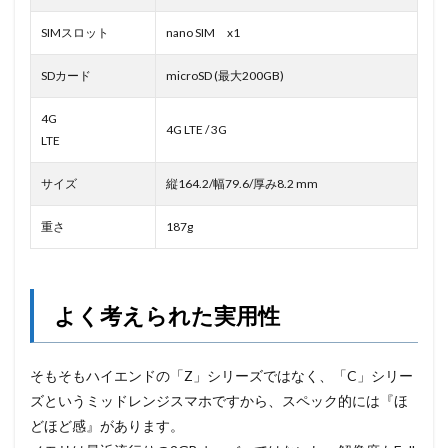
SIMスロット
nano SIM x1
SDカード
microSD (最大200GB)
4G
4G LTE / 3G
LTE
サイズ
縦164.2/幅79.6/厚み8.2 mm
重さ
187g
よく考えられた実用性
そもそもハイエンドの「Z」シリーズではなく、「C」シリー
ズというミッドレンジスマホですから、スペック的には『ほ
どほど感』があります。