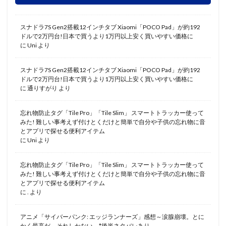
スナドラ7S Gen2搭載12インチタブ Xiaomi「POCO Pad」が約192
ドルで2万円台!日本で買うより1万円以上安く買いやすい価格に
に
Uni
より
スナドラ7S Gen2搭載12インチタブ Xiaomi「POCO Pad」が約192
ドルで2万円台!日本で買うより1万円以上安く買いやすい価格に
に
通りすがり
より
忘れ物防止タグ「Tile Pro」「Tile Slim」 スマートトラッカー使って
みた! 難しい事考えず付けとくだけと簡単で自分や子供の忘れ物に音
とアプリで探せる便利アイテム
に
Uni
より
忘れ物防止タグ「Tile Pro」「Tile Slim」 スマートトラッカー使って
みた! 難しい事考えず付けとくだけと簡単で自分や子供の忘れ物に音
とアプリで探せる便利アイテム
に
.
より
アニメ「サイバーパンク: エッジランナーズ」感想～涙腺崩壊。とに
かく最高だ。それしかない。*後半ネタバレあり