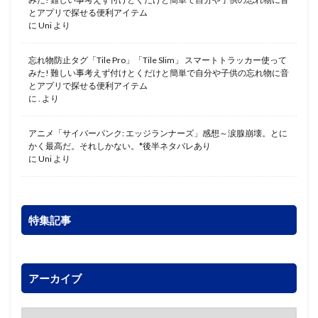
とアプリで探せる便利アイテム
に
Uni
より
忘れ物防止タグ「Tile Pro」「Tile Slim」 スマートトラッカー使って
みた! 難しい事考えず付けとくだけと簡単で自分や子供の忘れ物に音
とアプリで探せる便利アイテム
に
.
より
アニメ「サイバーパンク: エッジランナーズ」感想～涙腺崩壊。とに
かく最高だ。それしかない。*後半ネタバレあり
に
Uni
より
特集記事
アーカイブ