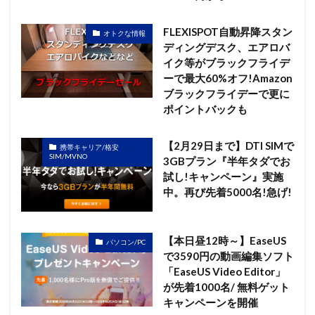
FLEXISPOT自動昇降スタン
オトクな情報
ディングデスク、エアロバ
イク等がブラックフライデ
ーで最大60%オフ!Amazon
ブラックフライデーで更に
ポイントバックも
【2月29日まで】DTI SIMで
携帯キャリア/格安
SIM/MVNO
3GBプラン『半年タダでお
試し!キャンペーン』実施
中。再び先着5000名!急げ!
【本日昼12時～】EaseUS
パソコン/PC
で3590円の動画編集ソフト
「EaseUS Video Editor」
が先着1000名/ 無料ゲット
キャンペーンを開催