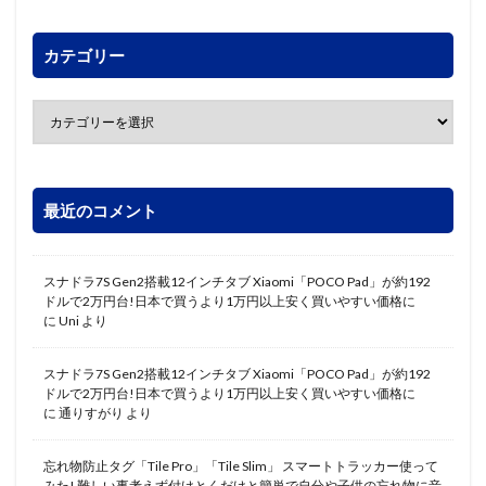
カテゴリー
最近のコメント
スナドラ7S Gen2搭載12インチタブ Xiaomi「POCO Pad」が約192
ドルで2万円台!日本で買うより1万円以上安く買いやすい価格に
に
Uni
より
スナドラ7S Gen2搭載12インチタブ Xiaomi「POCO Pad」が約192
ドルで2万円台!日本で買うより1万円以上安く買いやすい価格に
に
通りすがり
より
忘れ物防止タグ「Tile Pro」「Tile Slim」 スマートトラッカー使って
みた! 難しい事考えず付けとくだけと簡単で自分や子供の忘れ物に音