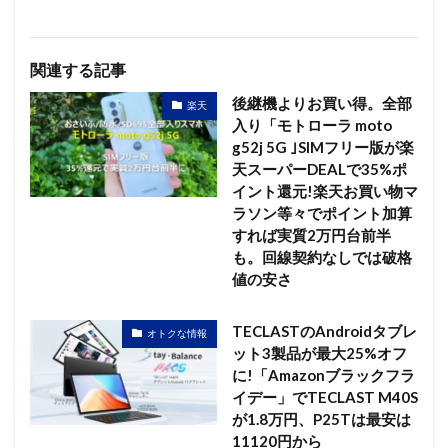
関連する記事
後継機よりお買い得。全部
楽天
入り「モトローラ moto
g52j 5G ｣SIMフリー版が楽
天スーパーDEALで35%ポ
イント還元!楽天お買い物マ
ラソン等々でポイント加算
すれば実質2万円台前半
も。回線契約なしでは破格
値の安さ
TECLASTのAndroidタブレ
オトクな情報
ット3製品が最大25%オフ
に!「Amazonブラックフラ
イデー」でTECLAST M40S
が1.8万円、P25Tは最安は
11120円から