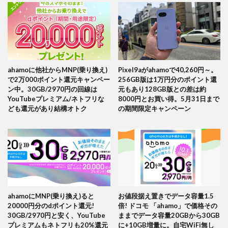
ahamoに他社からMNP(乗り換え)
Pixel9aがahamoで40,260円～。
で2万000ポイント還元キャンペー
256GB版は1万円分のポイント還
ン中。30GB/2970円の回線は
元もあり128GB版との差は約
YouTubeプレミアム/ネトフリな
8000円とお買い得。5月31日まで
ども還元があり結構オトク
の期間限定キャンペーン
ahamoにMNP(乗り換え)ると
お値段据え置きでデータ容量1.5
20000円分のdポイント還元!
倍! ドコモ 「ahamo」で価格その
30GB/2970円と安く、YouTube
ままでデータ容量20GBから30GB
プレミアムもネトフリも20%還元
に+10GB増量に。自宅WiFi無し