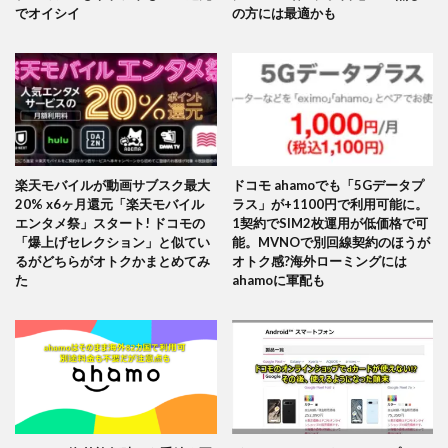
でオイシイ
の方には最適かも
楽天モバイルが動画サブスク最大
ドコモ ahamoでも「5Gデータプ
20% x6ヶ月還元「楽天モバイル
ラス」が+1100円で利用可能に。
エンタメ祭」スタート! ドコモの
1契約でSIM2枚運用が低価格で可
「爆上げセレクション」と似てい
能。MVNOで別回線契約のほうが
るがどちらがオトクかまとめてみ
オトク感?海外ローミングには
た
ahamoに軍配も