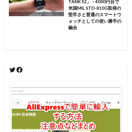
TANK S2」 – 4000円台で
米国MIL STD-810G取得の
堅牢さと普通のスマートウ
ォッチとしての使い勝手の
融合