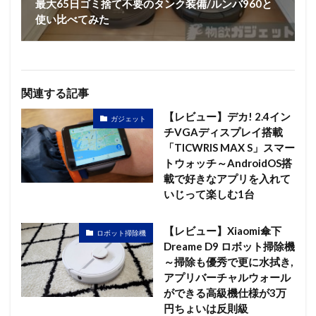
最大65日ゴミ捨て不要のタンク装備/ルンバ960と
使い比べてみた
関連する記事
【レビュー】デカ! 2.4イン
ガジェット
チVGAディスプレイ搭載
「TICWRIS MAX S」スマー
トウォッチ～AndroidOS搭
載で好きなアプリを入れて
いじって楽しむ1台
【レビュー】Xiaomi傘下
ロボット掃除機
Dreame D9 ロボット掃除機
～掃除も優秀で更に水拭き,
アプリバーチャルウォール
ができる高級機仕様が3万
円ちょいは反則級