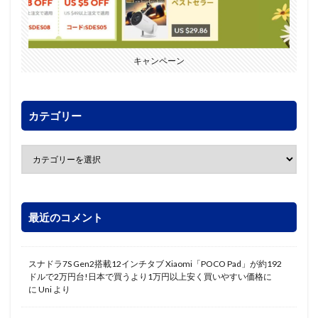
キャンペーン
カテゴリー
最近のコメント
スナドラ7S Gen2搭載12インチタブ Xiaomi「POCO Pad」が約192
ドルで2万円台!日本で買うより1万円以上安く買いやすい価格に
に
Uni
より