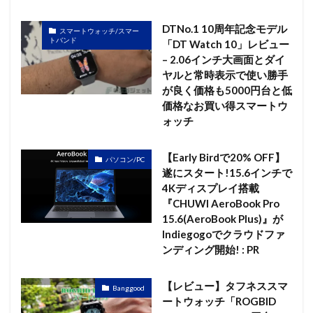
DTNo.1 10周年記念モデル
スマートウォッチ/スマー
トバンド
「DT Watch 10」レビュー
– 2.06インチ大画面とダイ
ヤルと常時表示で使い勝手
が良く価格も5000円台と低
価格なお買い得スマートウ
ォッチ
【Early Birdで20% OFF】
パソコン/PC
遂にスタート!15.6インチで
4Kディスプレイ搭載
『CHUWI AeroBook Pro
15.6(AeroBook Plus)』が
Indiegogoでクラウドファ
ンディング開始! : PR
【レビュー】タフネススマ
Banggood
ートウォッチ「ROGBID