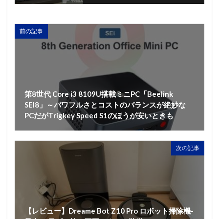
前の記事
第8世代 Core i3 8109U搭載ミニPC「Beelink
SEI8」～パワフルさとコストのバランスが絶妙な
PCだがTrigkey Speed S1のほうが安いときも
次の記事
【レビュー】Dreame Bot Z10 Pro ロボット掃除機-