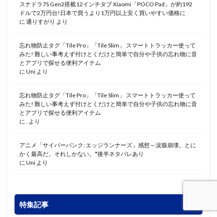
スナドラ7S Gen2搭載12インチタブ Xiaomi「POCO Pad」が約192
ドルで2万円台!日本で買うより1万円以上安く買いやすい価格に
に
通りすがり
より
忘れ物防止タグ「Tile Pro」「Tile Slim」 スマートトラッカー使って
みた! 難しい事考えず付けとくだけと簡単で自分や子供の忘れ物に音
とアプリで探せる便利アイテム
に
Uni
より
忘れ物防止タグ「Tile Pro」「Tile Slim」 スマートトラッカー使って
みた! 難しい事考えず付けとくだけと簡単で自分や子供の忘れ物に音
とアプリで探せる便利アイテム
に
.
より
アニメ「サイバーパンク: エッジランナーズ」感想～涙腺崩壊。とに
かく最高だ。それしかない。*後半ネタバレあり
に
Uni
より
特集記事