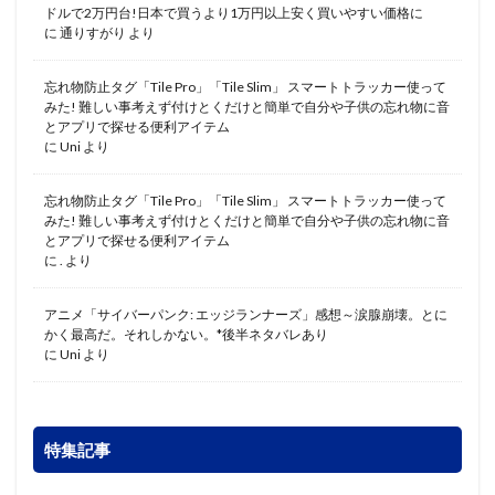
ドルで2万円台!日本で買うより1万円以上安く買いやすい価格に
に
通りすがり
より
忘れ物防止タグ「Tile Pro」「Tile Slim」 スマートトラッカー使って
みた! 難しい事考えず付けとくだけと簡単で自分や子供の忘れ物に音
とアプリで探せる便利アイテム
に
Uni
より
忘れ物防止タグ「Tile Pro」「Tile Slim」 スマートトラッカー使って
みた! 難しい事考えず付けとくだけと簡単で自分や子供の忘れ物に音
とアプリで探せる便利アイテム
に
.
より
アニメ「サイバーパンク: エッジランナーズ」感想～涙腺崩壊。とに
かく最高だ。それしかない。*後半ネタバレあり
に
Uni
より
特集記事