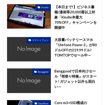
【本日まで!】ビジネス書
Kindle
籍/漫画等20,000冊以上対
象「Kindle本最大
70%OFF」キャンペーンを
開催中
大容量バッテリースマホ
スマートフォン
「Ulefone Power 3」が80
ドルOFFの219.99ドル!
TOMTOPでセール中～
Banggoodで日本向けセー
Banggood
ル『桜祭り特集』がスター
ト! ガジェット以外も面白
い～
Core m3+SSD構成の
GearBest