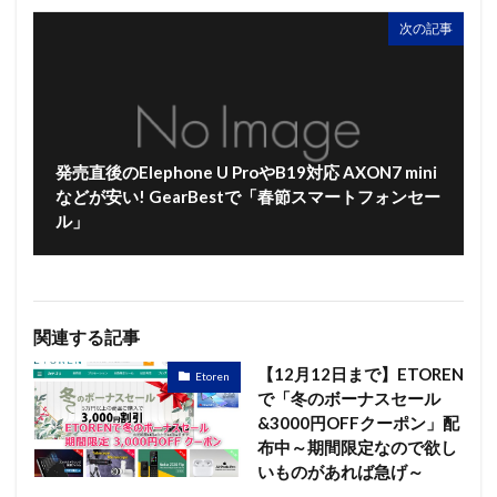
次の記事
発売直後のElephone U ProやB19対応 AXON7 mini
などが安い! GearBestで「春節スマートフォンセー
ル」
関連する記事
【12月12日まで】ETOREN
Etoren
で「冬のボーナスセール
&3000円OFFクーポン」配
布中～期間限定なので欲し
いものがあれば急げ～