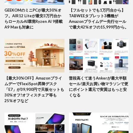
GEEKOMのミニPCが最大30%オ
【フルセットでも1万円台から】
フ。AIR12 Liteが最安3万円台か
TABWEEタブレット3機種が
らローカルAI環境Ryzen AI 9搭載
Amazonプライムデー先行セール
A9 Maxも対象に
で最大42%オフの15,999円から。
【最大30%OFF】Amazonプライ
普段高くて迷うAnkerが最大半額
ムデーでFlexiSpot昇降デスク
セール!楽天お買い物マラソンで更
「E7」が39,900円で天板セットも
にポイント還元で実質はもっと安
30%オフ!オフィスチェア等も
くなる
25%オフなど