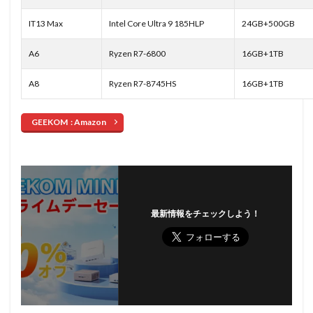
IT13 Max
Intel Core Ultra 9 185HLP
24GB+500GB
A6
Ryzen R7-6800
16GB+1TB
A8
Ryzen R7-8745HS
16GB+1TB
GEEKOM : Amazon
最新情報をチェックしよう！