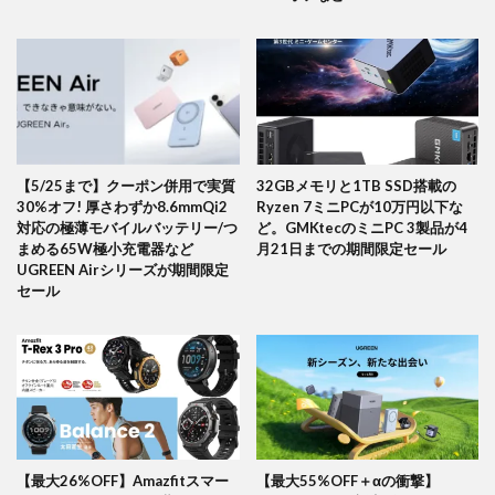
【5/25まで】クーポン併用で実質
32GBメモリと1TB SSD搭載の
30%オフ! 厚さわずか8.6mmQi2
Ryzen 7ミニPCが10万円以下な
対応の極薄モバイルバッテリー/つ
ど。GMKtecのミニPC 3製品が4
まめる65W極小充電器など
月21日までの期間限定セール
UGREEN Airシリーズが期間限定
セール
【最大26%OFF】Amazfitスマー
【最大55%OFF＋αの衝撃】