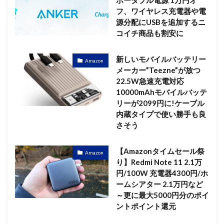
ポータブル電源 1万円オ
フ、ワイヤレス充電器や電
源分配にUSBを追加するニ
コイチ商品も割安に
新しいモバイルバッテリー
Amazon
メーカー”Teezne”が放つ
22.5W急速充電対応
10000mAhモバイルバッテ
リーが2099円に!ケーブル
内蔵タイプで使い勝手も良
さそう
【Amazonタイムセール祭
Amazon
り】Redmi Note 11 2.1万
円/100W 充電器4300円/ホ
ームシアター 2.1万円など
～更に最大5000円分のポイ
ントポイント還元