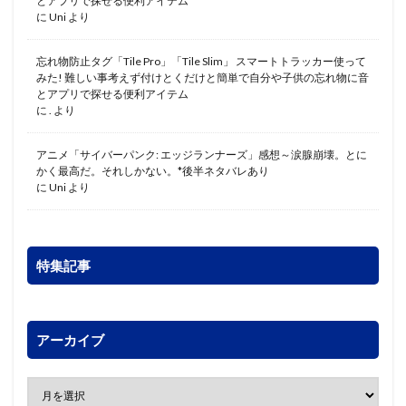
とアプリで探せる便利アイテム
に
Uni
より
忘れ物防止タグ「Tile Pro」「Tile Slim」 スマートトラッカー使って
みた! 難しい事考えず付けとくだけと簡単で自分や子供の忘れ物に音
とアプリで探せる便利アイテム
に
.
より
アニメ「サイバーパンク: エッジランナーズ」感想～涙腺崩壊。とに
かく最高だ。それしかない。*後半ネタバレあり
に
Uni
より
特集記事
アーカイブ