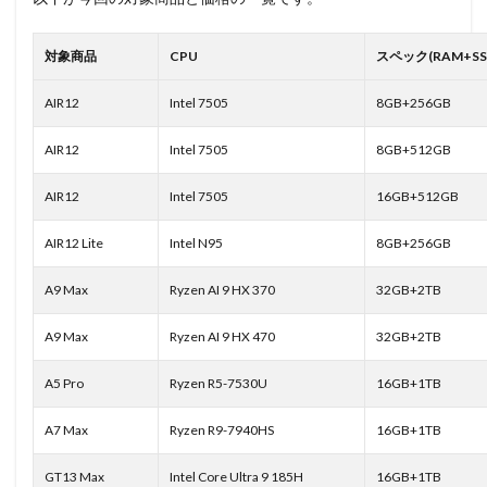
対象商品
CPU
スペック(RAM+SS
AIR12
Intel 7505
8GB+256GB
AIR12
Intel 7505
8GB+512GB
AIR12
Intel 7505
16GB+512GB
AIR12 Lite
Intel N95
8GB+256GB
A9 Max
Ryzen AI 9 HX 370
32GB+2TB
A9 Max
Ryzen AI 9 HX 470
32GB+2TB
A5 Pro
Ryzen R5-7530U
16GB+1TB
A7 Max
Ryzen R9-7940HS
16GB+1TB
GT13 Max
Intel Core Ultra 9 185H
16GB+1TB