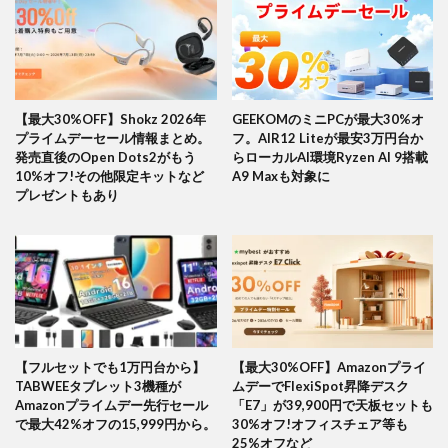
【最大30%OFF】Shokz 2026年
GEEKOMのミニPCが最大30%オ
プライムデーセール情報まとめ。
フ。AIR12 Liteが最安3万円台か
発売直後のOpen Dots2がもう
らローカルAI環境Ryzen AI 9搭載
10%オフ!その他限定キットなど
A9 Maxも対象に
プレゼントもあり
【フルセットでも1万円台から】
【最大30%OFF】Amazonプライ
TABWEEタブレット3機種が
ムデーでFlexiSpot昇降デスク
Amazonプライムデー先行セール
「E7」が39,900円で天板セットも
で最大42%オフの15,999円から。
30%オフ!オフィスチェア等も
25%オフなど