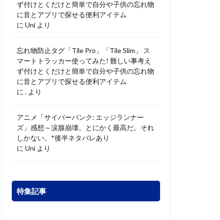
ず付けとくだけと簡単で自分や子供の忘れ物
に音とアプリで探せる便利アイテム
に
Uni
より
忘れ物防止タグ「Tile Pro」「Tile Slim」 ス
マートトラッカー使ってみた! 難しい事考え
ず付けとくだけと簡単で自分や子供の忘れ物
に音とアプリで探せる便利アイテム
に
.
より
アニメ「サイバーパンク: エッジランナー
ズ」感想～涙腺崩壊。とにかく最高だ。それ
しかない。*後半ネタバレあり
に
Uni
より
特集記事