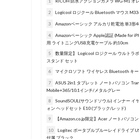
1
RICOH 防水アクションカメラ WG-M1 オレン
2
Logicool ロジクール Bluetooth マウス M3
3
Amazonベーシック アルカリ乾電池 単3形
4
Amazonベーシック Apple認証 (Made for iPhone
用 ライトニングUSB充電ケーブル 約10cm
5
数量限定】 Logicool ロジクール ウルトラポータブ
スタンド セット
6
マイクロソフト ワイヤレス Bluetooth キーボード 
7
ASUS 2in1 タブレット ノートパソコン TransBook
Mobile+365/10.1インチ/メタルグレー
8
SoundSOUL(サウンドソウル) インナー イ
ォン ヘッドセット E10 (ブラック/レッド)
9
【Amazon.co.jp限定】Acer ノートパソコン ES
10
Logitec ポータブルブルーレイドライブ USB3.
付属 ブラック