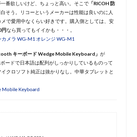
oが一番欲しいけど、ちょっと高い。そこで
「RICOH 防
面白そう。リコーというメーカーは性能は良いのに人
カメで愛用中なくらい好きです。購入側としては、安
80円
なら買ってもイイかも・・・。
h キーボード Wedge Mobile Keyboard」
が
hキーボードで日本語は配列がしっかりしているものって
マイクロソフト純正は抜かりなし。中華タブレットと