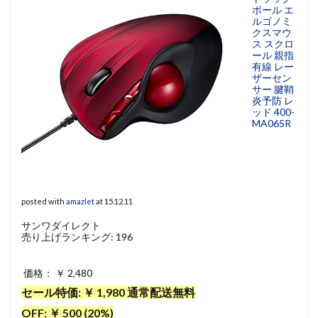
ボール エ
ルゴノミ
クスマウ
ス スクロ
ール 親指
有線 レー
ザーセン
サー 腱鞘
炎予防 レ
ッド 400-
MA065R
posted with
amazlet
at 15.12.11
サンワダイレクト
売り上げランキング: 196
価格： ￥ 2,480
セール特価: ￥ 1,980 通常配送無料
OFF: ￥ 500 (20%)