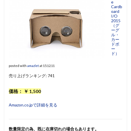
e
Cardb
oard
I/O
2015
（グ
ーグ
ル・
カー
ドボ
ー
ド）
posted with
amazlet
at 15.12.11
売り上げランキング: 741
価格： ￥ 1,500
Amazon.co.jpで詳細を見る
数量限定の為、既に在庫切れの場合もあります。