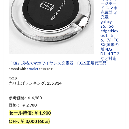
ージボー
ド スマホ
充電器 qi
充電
galaxy
s6、S6
edge/Nex
us4、5、
6、7/HTC
8X(国際の
版)/LG
D1L/LTE 2
など対応
「Qi」規格スマホワイヤレス充電器 F.G.S正規代理品
posted with
amazlet
at 15.12.11
F.G.S
売り上げランキング: 255,914
参考価格: ￥ 4,980
価格： ￥ 2,980
セール特価: ￥ 1,980
OFF: ￥ 3,000 (60%)