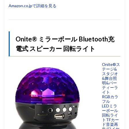
Amazon.co.jpで詳細を見る
Onite® ミラーボール Bluetooth充
電式 スピーカー 回転ライト
Onite®ス
テージ&
スタジオ
&舞台照
明&パー
ティーラ
イト
RGBカラ
フル
LEDミラ
ーボール
回転ライ
トTFカー
ド音楽再
生/ワイヤ