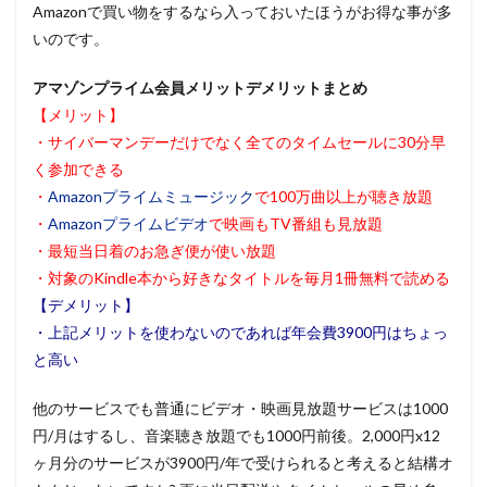
Amazonで買い物をするなら入っておいたほうがお得な事が多
いのです。
アマゾンプライム会員メリットデメリットまとめ
【メリット】
・サイバーマンデーだけでなく全てのタイムセールに30分早
く参加できる
・
Amazonプライムミュージック
で100万曲以上が聴き放題
・
Amazonプライムビデオ
で映画もTV番組も見放題
・最短当日着のお急ぎ便が使い放題
・対象のKindle本から好きなタイトルを毎月1冊無料で読める
【デメリット】
・上記メリットを使わないのであれば年会費3900円はちょっ
と高い
他のサービスでも普通にビデオ・映画見放題サービスは1000
円/月はするし、音楽聴き放題でも1000円前後。2,000円x12
ヶ月分のサービスが3900円/年で受けられると考えると結構オ