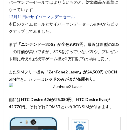
バーマンデーセールではより安いものと、対象商品が豪華に
なっています。
12月11日のサイバーマンデーセール
本日のタイムセールとサイバーマンデーセールの中からピッ
クアップしてみました。
まず
『ニンテンドー3DS』が全色9,919円
。最近は新型の3DS
LLの評価が高いですが、3DSを持っていない方や、プレゼン
ト用に考えれば携帯ゲーム機が1万円以下は単純に安い。
またSIMフリー機も『
ZenFone2 Laser』が24,500円
でOCN
SIM付き。カラーは
レッドのみがまだ在庫有り
。
他には
HTC Desire 626が25,380円
、
HTC Desire Eyeが
42,770円
。それぞれCOMSTという3GB SIMが付きます。