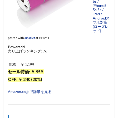
6s /
iPhone5
5s 5c /
iPad /
Androidス
マホ対応
(ローズレ
ッド)
posted with
amazlet
at 15.12.11
Poweradd
売り上げランキング: 76
価格： ￥ 1,199
セール特価: ￥ 959
OFF: ￥ 240 (20%)
Amazon.co.jpで詳細を見る