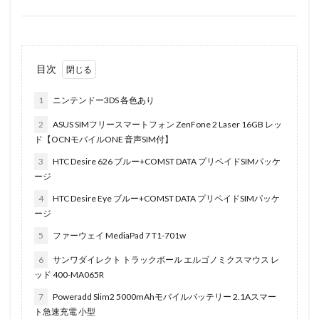
目次
1
ニンテンドー3DS 各色あり
2
ASUS SIMフリースマートフォン ZenFone 2 Laser 16GB レッ
ド【OCNモバイルONE 音声SIM付】
3
HTC Desire 626 ブルー+COMST DATA プリペイドSIMパッケ
ージ
4
HTC Desire Eye ブルー+COMST DATA プリペイドSIMパッケ
ージ
5
ファーウェイ MediaPad 7 T1-701w
6
サンワダイレクト トラックボール エルゴノミクスマウス レ
ッド 400-MA065R
7
Poweradd Slim2 5000mAhモバイルバッテリー 2.1Aスマー
ト急速充電 小型