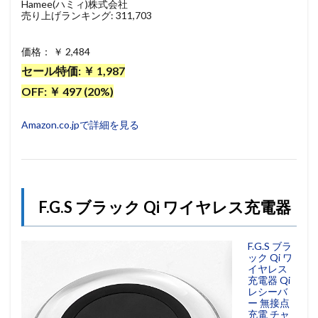
Hamee(ハミィ)株式会社
売り上げランキング: 311,703
価格： ￥ 2,484
セール特価: ￥ 1,987
OFF: ￥ 497 (20%)
Amazon.co.jpで詳細を見る
F.G.S ブラック Qi ワイヤレス充電器
F.G.S ブラ
ック Qi ワ
イヤレス
充電器 Qi
レシーバ
ー 無接点
充電 チャ