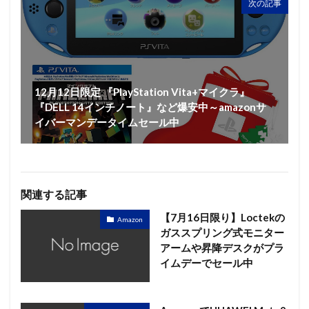
次の記事
12月12日限定 『PlayStation Vita+マイクラ』
『DELL 14インチノート』など爆安中～amazonサ
イバーマンデータイムセール中
関連する記事
【7月16日限り】Loctekの
Amazon
ガススプリング式モニター
アームや昇降デスクがプラ
イムデーでセール中