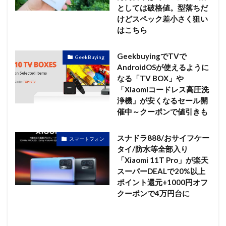
としては破格値。型落ちだ
けどスペック差小さく狙い
はこちら
GeekbuyingでTVで
GeekBuying
AndroidOSが使えるように
なる「TV BOX」や
「Xiaomiコードレス高圧洗
浄機」が安くなるセール開
催中～クーポンで値引きも
スナドラ888/おサイフケー
スマートフォン
タイ/防水等全部入り
「Xiaomi 11T Pro」が楽天
スーパーDEALで20%以上
ポイント還元+1000円オフ
クーポンで4万円台に