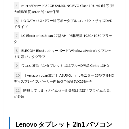
5
microSDカード 32GB SAMSUNG EVO Class10 UHS-I対応 (最
大転送速度48MB/s) 10年保証
6
I-O DATA バスパワー対応ポータブル コンパクトサイズDVD
ドライブ
7
LG Electronics Japan 27型 AH-IPS非光沢 1920×1080 ブラッ
ク
8
ELECOM Bluetoothキーボード Windows/Androidタブレッ
ト対応 パンタグラフ
9
ワコム 液晶ペンタブレット 13.3フルHD液晶 Cintiq 13HD
10
【Amazon.co.jp限定 】 ASUS Gamingモニター 23型フルHD
ディスプレイ(スピーカー内臓/3年保証 )VX238H-P
11
瞬殺してしまうタイムセール参加はほぼ「プライム会員」
が必須
Lenovo タブレット 2in1 パソコン