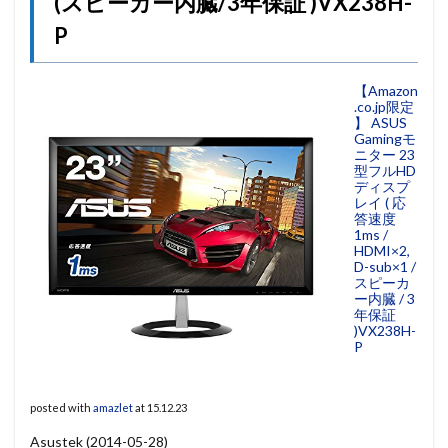
(スピーカー内臓/3年保証 )VX238H-
P
【Amazon
.co.jp限定
】 ASUS
Gamingモ
ニター 23
型フルHD
ディスプ
レイ ( 応
答速度
1ms /
HDMI×2,
D-sub×1 /
スピーカ
ー内臓 / 3
年保証
)VX238H-
P
posted with
amazlet
at 15.12.23
Asustek (2014-05-28)