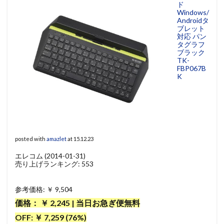
ド
Windows/
Androidタ
ブレット
対応 パン
タグラフ
ブラック
TK-
FBP067B
K
posted with
amazlet
at 15.12.23
エレコム (2014-01-31)
売り上げランキング: 553
参考価格: ￥ 9,504
価格： ￥ 2,245 | 当日お急ぎ便無料
OFF: ￥ 7,259 (76%)