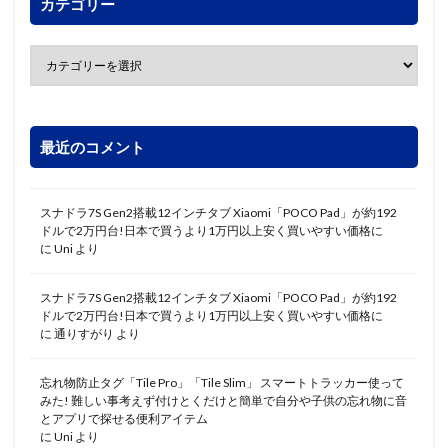
カテゴリー
最近のコメント
スナドラ7S Gen2搭載12インチタブ Xiaomi「POCO Pad」が約192
ドルで2万円台!日本で買うより1万円以上安く買いやすい価格に
に
Uni
より
スナドラ7S Gen2搭載12インチタブ Xiaomi「POCO Pad」が約192
ドルで2万円台!日本で買うより1万円以上安く買いやすい価格に
に
通りすがり
より
忘れ物防止タグ「Tile Pro」「Tile Slim」 スマートトラッカー使って
みた! 難しい事考えず付けとくだけと簡単で自分や子供の忘れ物に音
とアプリで探せる便利アイテム
に
Uni
より