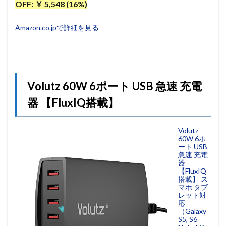
OFF: ￥ 5,548 (16%)
Amazon.co.jpで詳細を見る
Volutz 60W 6ポート USB 急速 充電
器 【FluxIQ搭載】
Volutz
60W 6ポ
ート USB
急速 充電
器
【FluxIQ
搭載】 ス
マホ タブ
レット対
応
（Galaxy
S5, S6