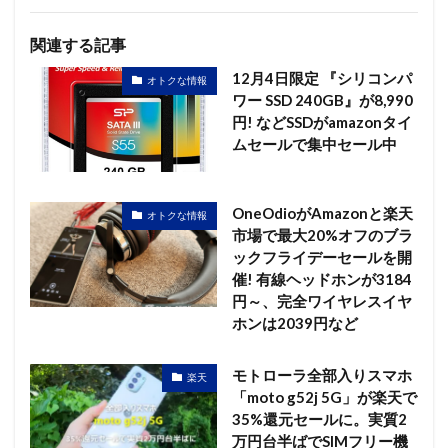
関連する記事
12月4日限定 『シリコンパ
オトクな情報
ワー SSD 240GB』が8,990
円! などSSDがamazonタイ
ムセールで集中セール中
OneOdioがAmazonと楽天
オトクな情報
市場で最大20%オフのブラ
ックフライデーセールを開
催! 有線ヘッドホンが3184
円～、完全ワイヤレスイヤ
ホンは2039円など
モトローラ全部入りスマホ
楽天
「moto g52j 5G」が楽天で
35%還元セールに。実質2
万円台半ばでSIMフリー機