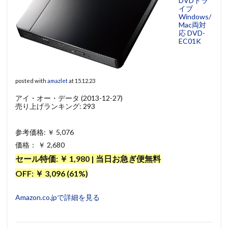
DVDドラ
イブ
Windows/
Mac両対
応 DVD-
EC01K
posted with
amazlet
at 15.12.23
アイ・オー・データ (2013-12-27)
売り上げランキング: 293
参考価格: ￥ 5,076
価格： ￥ 2,680
セール特価: ￥ 1,980 | 当日お急ぎ便無料
OFF: ￥ 3,096 (61%)
Amazon.co.jpで詳細を見る