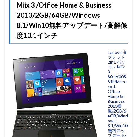
Miix 3 /Office Home & Business
2013/2GB/64GB/Windows
8.1/Win10無料アップデート/高解像
度10.1インチ
Lenovo タ
ブレット
2in1 パソ
コン Miix
3
80HV005
5JP/Micro
soft
Office
Home &
Business
2013搭
載/2GB/6
4GB/Wind
ows
8.1/Win10
無料アッ
プデート/