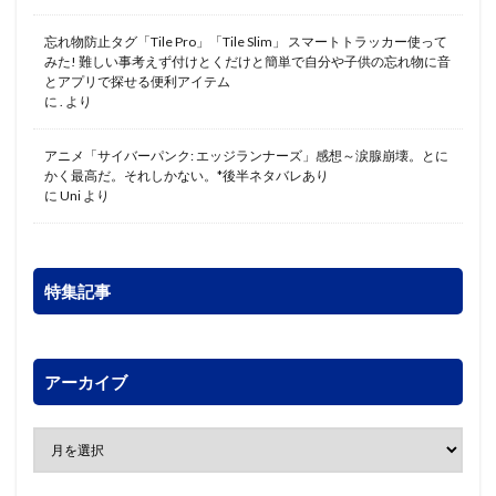
忘れ物防止タグ「Tile Pro」「Tile Slim」 スマートトラッカー使って
みた! 難しい事考えず付けとくだけと簡単で自分や子供の忘れ物に音
とアプリで探せる便利アイテム
に
.
より
アニメ「サイバーパンク: エッジランナーズ」感想～涙腺崩壊。とに
かく最高だ。それしかない。*後半ネタバレあり
に
Uni
より
特集記事
アーカイブ