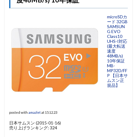
microSDカ
ード 32GB
SAMSUN
G EVO
Class10
UHS-I対応
(最大転送
速度
48MB/s)
10年保証
MB-
MP32D/FF
P 【日本サ
ムスン正
規品】
posted with
amazlet
at 15.12.23
日本サムスン (2015-01-16)
売り上げランキング: 324