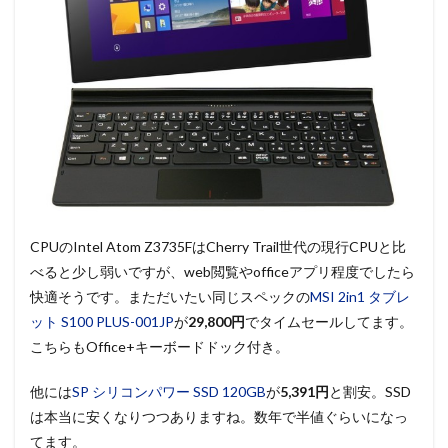
CPUのIntel Atom Z3735FはCherry Trail世代の現行CPUと比
べると少し弱いですが、web閲覧やofficeアプリ程度でしたら
快適そうです。まただいたい同じスペックの
MSI 2in1 タブレ
ット S100 PLUS-001JP
が
29,800円
でタイムセールしてます。
こちらもOffice+キーボードドック付き。
他には
SP シリコンパワー SSD 120GB
が
5,391円
と割安。SSD
は本当に安くなりつつありますね。数年で半値ぐらいになっ
てます。