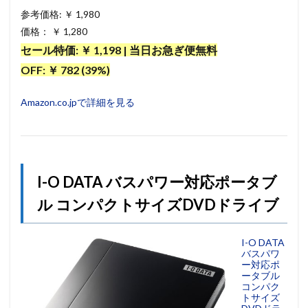
参考価格: ￥ 1,980
価格： ￥ 1,280
セール特価: ￥ 1,198 | 当日お急ぎ便無料
OFF: ￥ 782 (39%)
Amazon.co.jpで詳細を見る
I-O DATA バスパワー対応ポータブ
ル コンパクトサイズDVDドライブ
I-O DATA
バスパワ
ー対応ポ
ータブル
コンパク
トサイズ