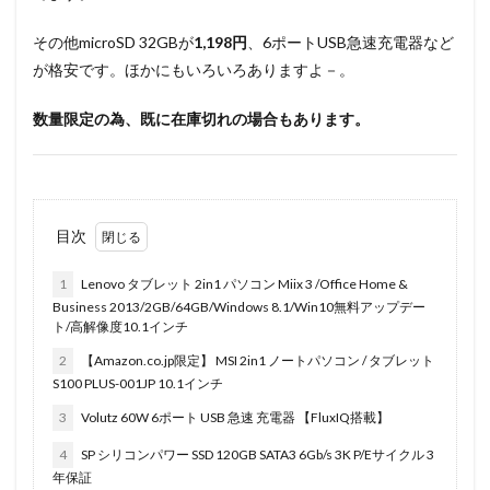
その他microSD 32GBが
1,198円
、6ポートUSB急速充電器など
が格安です。ほかにもいろいろありますよ－。
数量限定の為、既に在庫切れの場合もあります。
目次
1
Lenovo タブレット 2in1 パソコン Miix 3 /Office Home &
Business 2013/2GB/64GB/Windows 8.1/Win10無料アップデー
ト/高解像度10.1インチ
2
【Amazon.co.jp限定】 MSI 2in1 ノートパソコン / タブレット
S100 PLUS-001JP 10.1インチ
3
Volutz 60W 6ポート USB 急速 充電器 【FluxIQ搭載】
4
SP シリコンパワー SSD 120GB SATA3 6Gb/s 3K P/Eサイクル 3
年保証