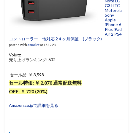
Note LG
G3 HTC
Motorola
Sony
Apple
iPhone 6
Plus iPad
Air 2 PS4
コントローラー 他対応 2４ヶ月保証 (ブラック)
posted with
amazlet
at 15.12.23
Volutz
売り上げランキング: 632
セール品: ￥ 3,598
セール特価: ￥ 2,878 通常配送無料
OFF: ￥ 720 (20%)
Amazon.co.jpで詳細を見る