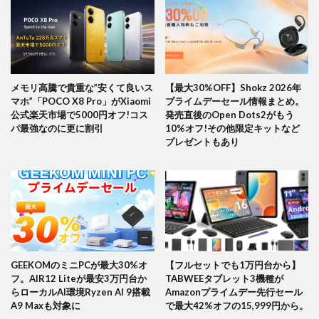
メモリ高騰で貴重な”安くて良いス
【最大30%OFF】Shokz 2026年
マホ”「POCO X8 Pro」がXiaomi
プライムデーセール情報まとめ。
公式楽天市場で5000円オフ!コス
発売直後のOpen Dots2がもう
パ最強なのに更に割引
10%オフ!その他限定キットなど
プレゼントもあり
GEEKOMのミニPCが最大30%オ
【フルセットでも1万円台から】
フ。AIR12 Liteが最安3万円台か
TABWEEタブレット3機種が
らローカルAI環境Ryzen AI 9搭載
Amazonプライムデー先行セール
A9 Maxも対象に
で最大42%オフの15,999円から。