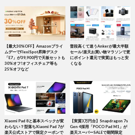
【最大30%OFF】Amazonプライ
普段高くて迷うAnkerが最大半額
ムデーでFlexiSpot昇降デスク
セール!楽天お買い物マラソンで更
「E7」が39,900円で天板セットも
にポイント還元で実質はもっと安
30%オフ!オフィスチェア等も
くなる
25%オフなど
Xiaomi Pad 8と基本スペックが変
【実質3万円台】Snapdragon 7s
わらない？型落ちXiaomi Pad 7が
Gen 4採用「POCO Pad M1」が
楽天公式ストアで限定クーポンで
楽天スーパーSALEで期間限定