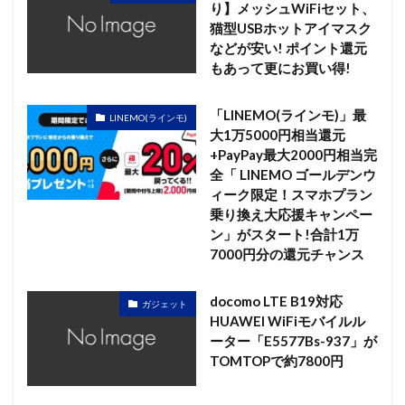
り】メッシュWiFiセット、
猫型USBホットアイマスク
などが安い! ポイント還元
もあって更にお買い得!
「LINEMO(ラインモ)」最
LINEMO(ラインモ)
大1万5000円相当還元
+PayPay最大2000円相当完
全「 LINEMO ゴールデンウ
ィーク限定！スマホプラン
乗り換え大応援キャンペー
ン」がスタート!合計1万
7000円分の還元チャンス
docomo LTE B19対応
ガジェット
HUAWEI WiFiモバイルル
ーター「E5577Bs-937」が
TOMTOPで約7800円