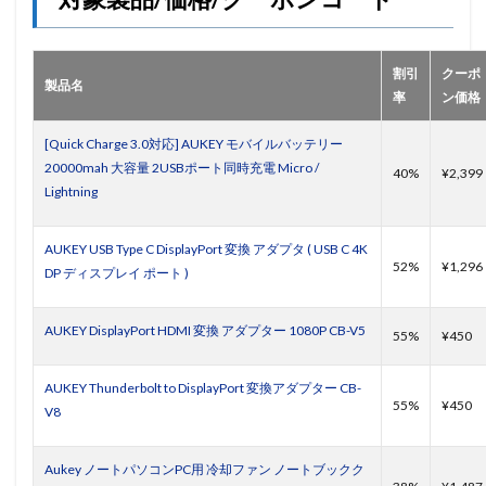
割引
クーポ
製品名
率
ン価格
[Quick Charge 3.0対応] AUKEY モバイルバッテリー
20000mah 大容量 2USBポート同時充電 Micro /
40%
¥2,399
Lightning
AUKEY USB Type C DisplayPort 変換 アダプタ ( USB C 4K
52%
¥1,296
DP ディスプレイ ポート )
AUKEY DisplayPort HDMI 変換 アダプター 1080P CB-V5
55%
¥450
AUKEY Thunderbolt to DisplayPort 変換アダプター CB-
55%
¥450
V8
Aukey ノートパソコンPC用 冷却ファン ノートブックク