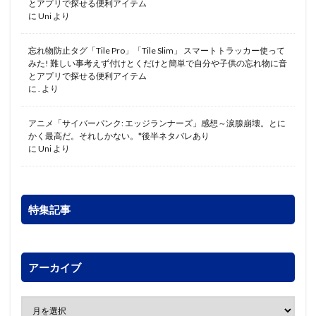
とアプリで探せる便利アイテム
に
Uni
より
忘れ物防止タグ「Tile Pro」「Tile Slim」 スマートトラッカー使って
みた! 難しい事考えず付けとくだけと簡単で自分や子供の忘れ物に音
とアプリで探せる便利アイテム
に
.
より
アニメ「サイバーパンク: エッジランナーズ」感想～涙腺崩壊。とに
かく最高だ。それしかない。*後半ネタバレあり
に
Uni
より
特集記事
アーカイブ