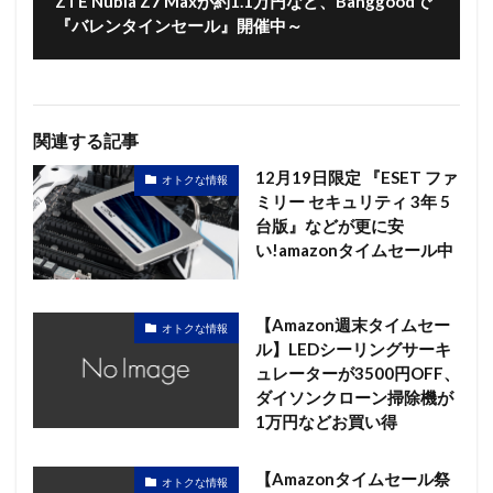
ZTE Nubia Z7 Maxが約1.1万円など、Banggoodで
『バレンタインセール』開催中～
関連する記事
12月19日限定 『ESET ファ
オトクな情報
ミリー セキュリティ 3年 5
台版』などが更に安
い!amazonタイムセール中
【Amazon週末タイムセー
オトクな情報
ル】LEDシーリングサーキ
ュレーターが3500円OFF、
ダイソンクローン掃除機が
1万円などお買い得
【Amazonタイムセール祭
オトクな情報