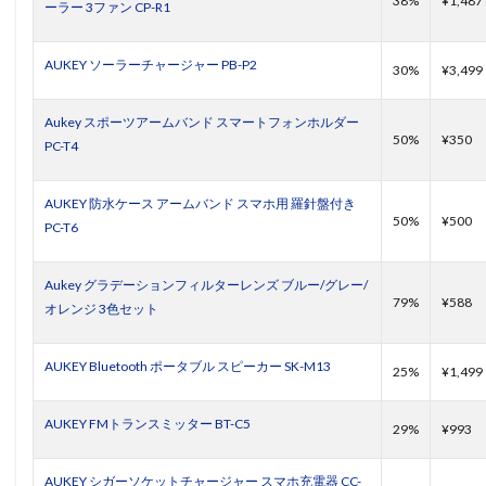
38%
¥1,487
ーラー 3ファン CP-R1
AUKEY ソーラーチャージャー PB-P2
30%
¥3,499
Aukey スポーツアームバンド スマートフォンホルダー
50%
¥350
PC-T4
AUKEY 防水ケース アームバンド スマホ用 羅針盤付き
50%
¥500
PC-T6
Aukey グラデーションフィルターレンズ ブルー/グレー/
79%
¥588
オレンジ 3色セット
AUKEY Bluetooth ポータブル スピーカー SK-M13
25%
¥1,499
AUKEY FMトランスミッター BT-C5
29%
¥993
AUKEY シガーソケットチャージャー スマホ充電器 CC-