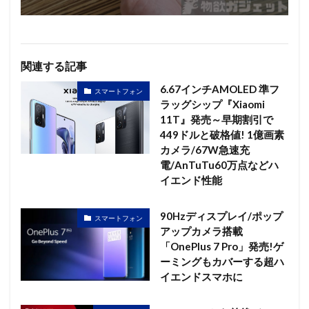
関連する記事
6.67インチAMOLED 準フ
スマートフォン
ラッグシップ『Xiaomi
11T』発売～早期割引で
449ドルと破格値! 1億画素
カメラ/67W急速充
電/AnTuTu60万点などハ
イエンド性能
90Hzディスプレイ/ポップ
スマートフォン
アップカメラ搭載
「OnePlus 7 Pro」発売!ゲ
ーミングもカバーする超ハ
イエンドスマホに