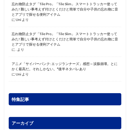
忘れ物防止タグ「Tile Pro」「Tile Slim」 スマートトラッカー使って
みた! 難しい事考えず付けとくだけと簡単で自分や子供の忘れ物に音
とアプリで探せる便利アイテム
に
Uni
より
忘れ物防止タグ「Tile Pro」「Tile Slim」 スマートトラッカー使って
みた! 難しい事考えず付けとくだけと簡単で自分や子供の忘れ物に音
とアプリで探せる便利アイテム
に
.
より
アニメ「サイバーパンク: エッジランナーズ」感想～涙腺崩壊。とに
かく最高だ。それしかない。*後半ネタバレあり
に
Uni
より
特集記事
アーカイブ