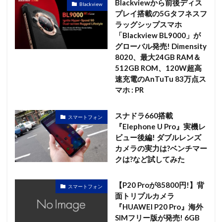
Blackviewから前後ディス
Blackview
プレイ搭載の5Gタフネスフ
ラッグシップスマホ
「Blackview BL9000」が
グローバル発売! Dimensity
8020、最大24GB RAM＆
512GB ROM、120W超高
速充電のAnTuTu 83万点ス
マホ : PR
スナドラ660搭載
スマートフォン
『Elephone U Pro』実機レ
ビュー後編! ダブルレンズ
カメラの実力は?ベンチマー
クは?など試してみた
【P20 Proが85800円!】背
スマートフォン
面トリプルカメラ
『HUAWEI P20 Pro』海外
SIMフリー版が発売! 6GB