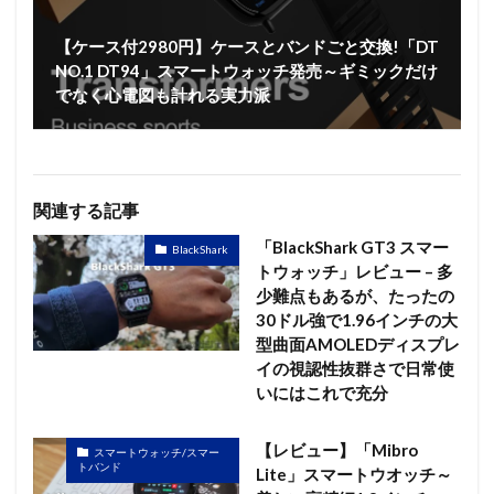
【ケース付2980円】ケースとバンドごと交換!「DT
NO.1 DT94」スマートウォッチ発売～ギミックだけ
でなく心電図も計れる実力派
関連する記事
「BlackShark GT3 スマー
BlackShark
トウォッチ」レビュー – 多
少難点もあるが、たったの
30ドル強で1.96インチの大
型曲面AMOLEDディスプレ
イの視認性抜群さで日常使
いにはこれで充分
【レビュー】「Mibro
スマートウォッチ/スマー
トバンド
Lite」スマートウオッチ～