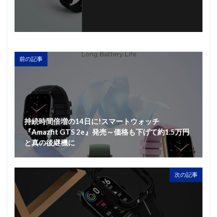
前の記事
持続時間倍増の14日に!スマートウォッチ
『Amazfit GTS 2e』発売～価格も下げて約1.5万円
と真の後継機に
次の記事