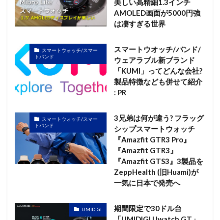
美しい高精細1.3インチ
AMOLED画面が5000円強
は凄すぎる世界
スマートウオッチ/バンド/
スマートウォッチ/スマー
トバンド
ウェアラブル新ブランド
「KUMI」ってどんな会社?
製品特徴なども併せて紹介
: PR
3兄弟は何が違う? フラッグ
スマートウォッチ/スマー
トバンド
シップスマートウォッチ
『Amazfit GTR3 Pro』
『Amazfit GTR3』
『Amazfit GTS3』3製品を
ZeppHealth (旧Huami)が
一気に日本で発売へ
期間限定で30ドル台
UMIDIGI
「UMIDIGI Uwatch GT」