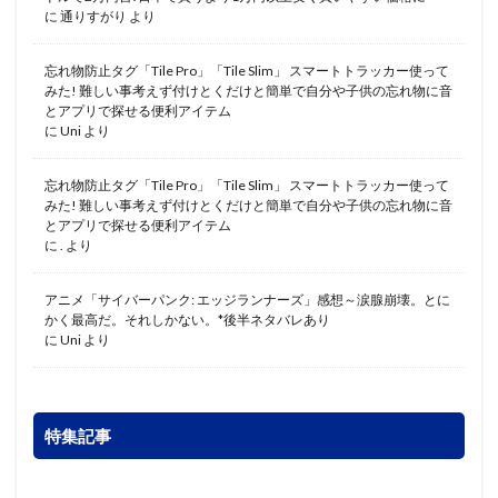
に
通りすがり
より
忘れ物防止タグ「Tile Pro」「Tile Slim」 スマートトラッカー使って
みた! 難しい事考えず付けとくだけと簡単で自分や子供の忘れ物に音
とアプリで探せる便利アイテム
に
Uni
より
忘れ物防止タグ「Tile Pro」「Tile Slim」 スマートトラッカー使って
みた! 難しい事考えず付けとくだけと簡単で自分や子供の忘れ物に音
とアプリで探せる便利アイテム
に
.
より
アニメ「サイバーパンク: エッジランナーズ」感想～涙腺崩壊。とに
かく最高だ。それしかない。*後半ネタバレあり
に
Uni
より
特集記事