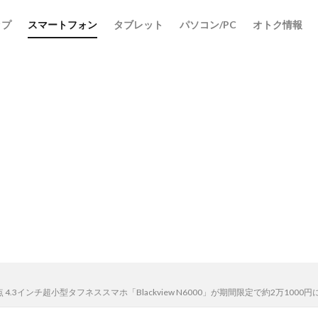
ップ
スマートフォン
タブレット
パソコン/PC
オトク情報
 4.3インチ超小型タフネススマホ「Blackview N6000」が期間限定で約2万1000円