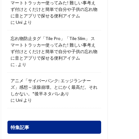
マートトラッカー使ってみた! 難しい事考え
ず付けとくだけと簡単で自分や子供の忘れ物
に音とアプリで探せる便利アイテム
に
Uni
より
忘れ物防止タグ「Tile Pro」「Tile Slim」 ス
マートトラッカー使ってみた! 難しい事考え
ず付けとくだけと簡単で自分や子供の忘れ物
に音とアプリで探せる便利アイテム
に
.
より
アニメ「サイバーパンク: エッジランナー
ズ」感想～涙腺崩壊。とにかく最高だ。それ
しかない。*後半ネタバレあり
に
Uni
より
特集記事