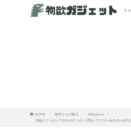
ト
HOME
海外からの輸入
AliExpress
【独占クーポンで139.99ドル】小型&パワフル-AnTuTu 40万点