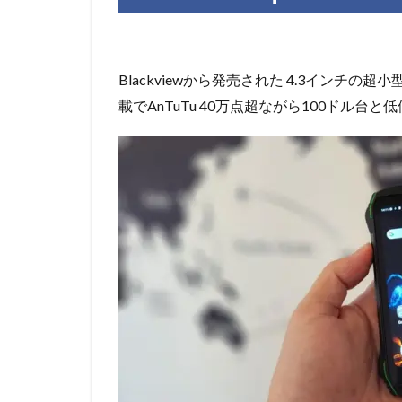
Blackviewから発売された 4.3インチの
載でAnTuTu 40万点超ながら100ドル台