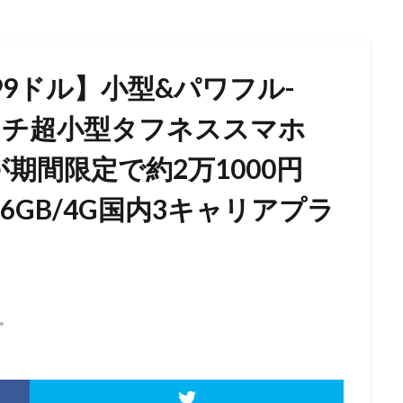
99ドル】小型&パワフル-
.3インチ超小型タフネススマホ
0」が期間限定で約2万1000円
+256GB/4G国内3キャリアプラ
。